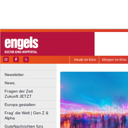
Heute im Kino
Morgen im Kino
Newsletter.
News.
Fragen der Zeit
Zukunft JETZT
Europa gestalten
Frag' die Welt | Gen Z &
Alpha
GuteNachrichten fürs