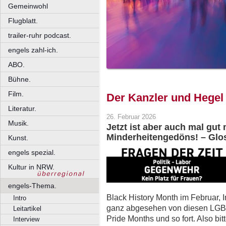
Gemeinwohl
Flugblatt.
trailer-ruhr podcast.
engels zahl-ich.
ABO.
Bühne.
Film.
Der Kanzler und Hegel
Literatur.
26. Februar 2026
Musik.
Jetzt ist aber auch mal gut
Minderheitengedöns! – Glo
Kunst.
engels spezial.
Kultur in NRW.
engels-Thema.
Black History Month im Februar, I
Intro
ganz abgesehen von diesen LGB
Leitartikel
Pride Months und so fort. Also bitte
Interview