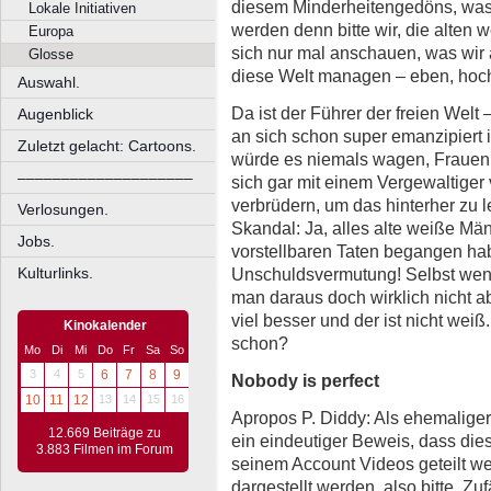
diesem Minderheitengedöns, was
Lokale Initiativen
werden denn bitte wir, die alten
Europa
sich nur mal anschauen, was wir 
Glosse
diese Welt managen – eben, hoc
Auswahl.
Da ist der Führer der freien Welt
Augenblick
an sich schon super emanzipiert 
Zuletzt gelacht: Cartoons.
würde es niemals wagen, Frauen e
––––––––––––––––––––
sich gar mit einem Vergewaltiger
verbrüdern, um das hinterher zu 
Verlosungen.
Skandal: Ja, alles alte weiße Män
Jobs.
vorstellbaren Taten begangen ha
Unschuldsvermutung! Selbst wenn
Kulturlinks.
man daraus doch wirklich nicht ab
viel besser und der ist nicht wei
Kinokalender
schon?
Mo
Di
Mi
Do
Fr
Sa
So
3
4
5
6
7
8
9
Nobody is perfect
10
11
12
13
14
15
16
Apropos P. Diddy: Als ehemalige
12.669 Beiträge zu
ein eindeutiger Beweis, dass die
3.883 Filmen im Forum
seinem Account Videos geteilt we
dargestellt werden, also bitte, Zuf