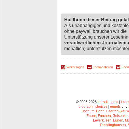
Hat Ihnen dieser Beitrag gefa
Als unabhängiges und kostenl
ohne paywall brauchen wir die
Unterstützung unserer Leserin
verantwortlichen Journalism
monatlich) unterstützen möchten,
Weitersagen
Kommentieren
Feed
© 2005-2026
berndt media
|
impr
biograph
|
choices
|
engels
und
Bochum
,
Bonn
,
Castrop-Raux
Essen
,
Frechen
,
Gelsenkir
Leverkusen
,
Lünen
,
Mü
Recklinghausen
,