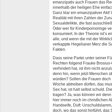
emanzipativ auch Frauen das Rec
innerhalb der heiligen Ehe einfa
Ganz klar ein emanzipativer Akt! 
Realität mit ihren Zahlen der Zu
Sexualdelikte, die fast ausschl
Oder wer für Kinderpornoringe ver
konsumiert. In der Theorie ist’s 
alle, und wenn die mit der Wirklic
verkappte Hegelianer Merz die Sc
Fakten.
Dass seine Partei unter seiner F
Rechten folgend Frauke Brosius-G
verhindert hat, ist ihm nicht anz
denn hin, wenn jetzt Menschen ü
würden? Sollen die Frauen doch f
Woche abtreiben dürfen, das mus
Sex hat, ist halt selbst schuld. 
tragen? Ja, was können wir denn 
hier immer noch im christlichen A
Handseife, Duft: Unschuldslamm, 
doch, wo das sonst hinführt, das