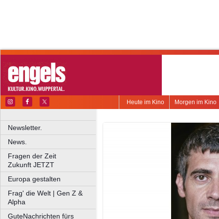
Heute im Kino
Morgen im Kino
Newsletter.
News.
Fragen der Zeit
Zukunft JETZT
Europa gestalten
Frag' die Welt | Gen Z &
Alpha
GuteNachrichten fürs