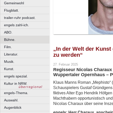
Gemeinwohl
Flugblatt.
trailer-ruhr podcast.
engels zahl-ich.
ABO.
Bühne.
Film.
„In der Welt der Kunst
zu werden“
Literatur.
Musik.
27. Februar 2025
Kunst.
Regisseur Nicolas Charaux
Wuppertaler Opernhaus – P
engels spezial.
Klaus Manns Roman „Mephisto“ (19
Kultur in NRW.
Schauspielers Gustaf Gründgens
fiktives Alter Ego Hendrik Höfge
engels-Thema.
Machthabern opportunistisch und w
Auswahl.
Nicolas Charaux über seine Insz
Augenblick
engels: Herr Charaux, anschei