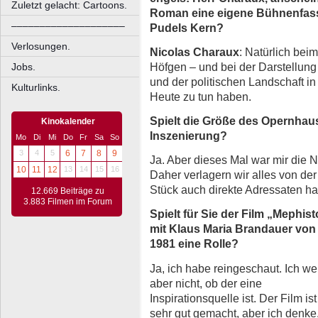
Zuletzt gelacht: Cartoons.
Roman eine eigene Bühnenfassu
––––––––––––––––––––
Pudels Kern?
Verlosungen.
Nicolas Charaux
: Natürlich bei
Höfgen – und bei der Darstellung
Jobs.
und der politischen Landschaft in
Kulturlinks.
Heute zu tun haben.
Spielt die Größe des Opernhaus
Kinokalender
Inszenierung?
Mo
Di
Mi
Do
Fr
Sa
So
3
4
5
6
7
8
9
Ja. Aber dieses Mal war mir die 
10
11
12
13
14
15
16
Daher verlagern wir alles von de
Stück auch direkte Adressaten ha
12.669 Beiträge zu
3.883 Filmen im Forum
Spielt für Sie der Film „Mephist
mit Klaus Maria Brandauer von
1981 eine Rolle?
Ja, ich habe reingeschaut. Ich we
aber nicht, ob der eine
Inspirationsquelle ist. Der Film ist
sehr gut gemacht, aber ich denke