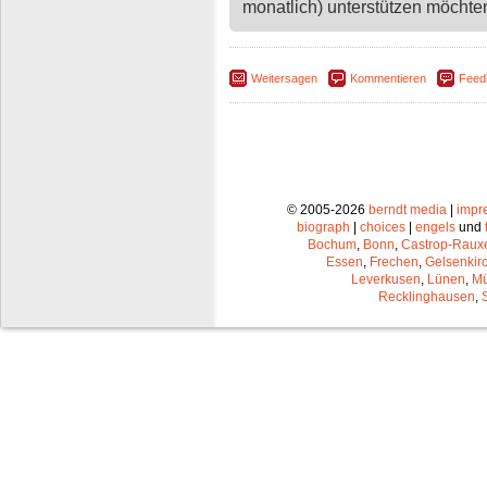
monatlich) unterstützen möchten,
Weitersagen
Kommentieren
Feed
© 2005-2026
berndt media
|
impr
biograph
|
choices
|
engels
und
Bochum
,
Bonn
,
Castrop-Raux
Essen
,
Frechen
,
Gelsenkir
Leverkusen
,
Lünen
,
Mü
Recklinghausen
,