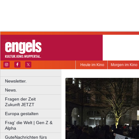
Heute im Kino
Morgen im Kino
Newsletter.
News.
Fragen der Zeit
Zukunft JETZT
Europa gestalten
Frag' die Welt | Gen Z &
Alpha
GuteNachrichten fürs