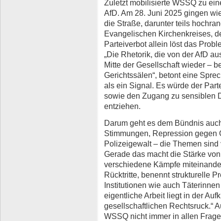
Zuletzt mobilisierte WSSQ zu eine
AfD. Am 28. Juni 2025 gingen wi
die Straße, darunter teils hochra
Evangelischen Kirchenkreises, de
Parteiverbot allein löst das Prob
„Die Rhetorik, die von der AfD aus
Mitte der Gesellschaft wieder – b
Gerichtssälen“, betont eine Spre
als ein Signal. Es würde der Par
sowie den Zugang zu sensiblen Da
entziehen.
Darum geht es dem Bündnis auch
Stimmungen, Repression gegen Ge
Polizeigewalt – die Themen sind v
Gerade das macht die Stärke von
verschiedene Kämpfe miteinander z
Rücktritte, benennt strukturelle
Institutionen wie auch Täterinne
eigentliche Arbeit liegt in der A
gesellschaftlichen Rechtsruck.“ 
WSSQ nicht immer in allen Fragen