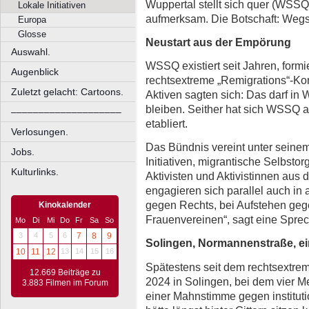
Wuppertal stellt sich quer (WSSQ
Lokale Initiativen
aufmerksam. Die Botschaft: Wegs
Europa
Glosse
Neustart aus der Empörung
Auswahl.
WSSQ existiert seit Jahren, formi
Augenblick
rechtsextreme „Remigrations“-Ko
Zuletzt gelacht: Cartoons.
Aktiven sagten sich: Das darf in 
bleiben. Seither hat sich WSSQ a
––––––––––––––––––––
etabliert.
Verlosungen.
Das Bündnis vereint unter seinem
Jobs.
Initiativen, migrantische Selbsto
Kulturlinks.
Aktivisten und Aktivistinnen aus
engagieren sich parallel auch i
gegen Rechts, bei Aufstehen geg
Kinokalender
Frauenvereinen“, sagt eine Spre
Mo
Di
Mi
Do
Fr
Sa
So
3
4
5
6
7
8
9
Solingen, Normannenstraße, ei
10
11
12
13
14
15
16
Spätestens seit dem rechtsextr
12.669 Beiträge zu
2024 in Solingen, bei dem vier
3.883 Filmen im Forum
einer Mahnstimme gegen instituti