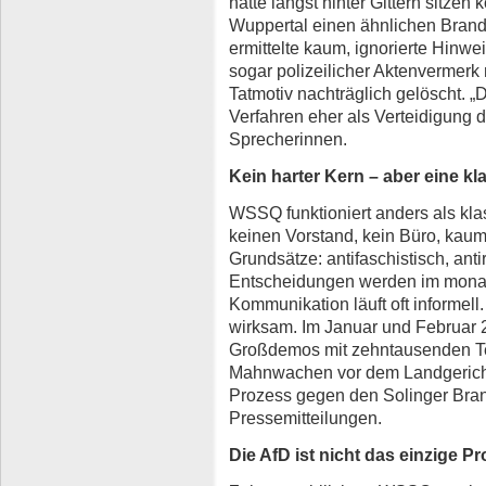
hätte längst hinter Gittern sitzen 
Wuppertal einen ähnlichen Brand
ermittelte kaum, ignorierte Hinwe
sogar polizeilicher Aktenvermerk
Tatmotiv nachträglich gelöscht. „
Verfahren eher als Verteidigung d
Sprecherinnen.
Kein harter Kern – aber eine kl
WSSQ funktioniert anders als kla
keinen Vorstand, kein Büro, kaum 
Grundsätze: antifaschistisch, anti
Entscheidungen werden im monatl
Kommunikation läuft oft informell
wirksam. Im Januar und Februar 2
Großdemos mit zehntausenden Te
Mahnwachen vor dem Landgerich
Prozess gegen den Solinger Brand
Pressemitteilungen.
Die AfD ist nicht das einzige P