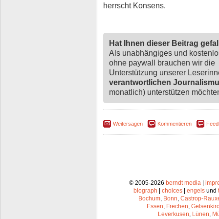
herrscht Konsens.
Hat Ihnen dieser Beitrag gefa
Als unabhängiges und kostenl
ohne paywall brauchen wir die
Unterstützung unserer Leserin
verantwortlichen Journalism
monatlich) unterstützen möchten,
Weitersagen
Kommentieren
Feed
© 2005-2026
berndt media
|
impr
biograph
|
choices
|
engels
und
Bochum
,
Bonn
,
Castrop-Raux
Essen
,
Frechen
,
Gelsenkir
Leverkusen
,
Lünen
,
Mü