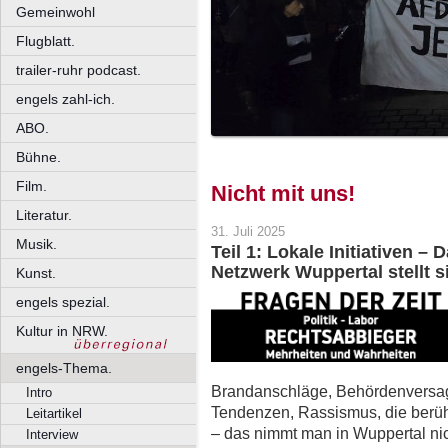
Gemeinwohl
Flugblatt.
trailer-ruhr podcast.
engels zahl-ich.
ABO.
Bühne.
Film.
Nicht mit uns!
Literatur.
31. Juli 2025
Musik.
Teil 1: Lokale Initiativen – 
Netzwerk Wuppertal stellt s
Kunst.
engels spezial.
Kultur in NRW.
engels-Thema.
Brandanschläge, Behördenversagen
Intro
Tendenzen, Rassismus, die berüh
Leitartikel
– das nimmt man in Wuppertal nic
Interview