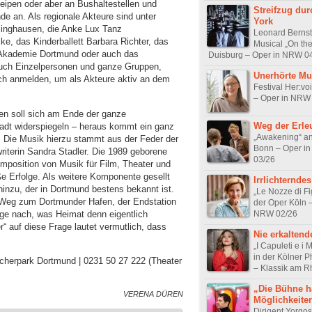
eipen oder aber an Bushaltestellen und
Streifzug du
e an. Als regionale Akteure sind unter
York
inghausen, die Anke Lux Tanz
Leonard Bernst
ke, das Kinderballett Barbara Richter, das
Musical „On the
 Akademie Dortmund oder auch das
Duisburg – Oper in NRW 0
Auch Einzelpersonen und ganze Gruppen,
Unerhörte Mu
och anmelden, um als Akteure aktiv an dem
Festival Her:vo
– Oper in NRW
en soll sich am Ende der ganze
Weg der Erle
adt widerspiegeln – heraus kommt ein ganz
„Awakening“ an
g. Die Musik hierzu stammt aus der Feder der
Bonn – Oper i
riterin Sandra Stadler. Die 1989 geborene
03/26
omposition von Musik für Film, Theater und
oße Erfolge. Als weitere Komponente gesellt
Irrlichternde
hinzu, der in Dortmund bestens bekannt ist.
„Le Nozze di Fi
Weg zum Dortmunder Hafen, der Endstation
der Oper Köln 
rage nach, was Heimat denn eigentlich
NRW 02/26
“ auf diese Frage lautet vermutlich, dass
Nie erkaltende
„I Capuleti e i 
in der Kölner 
lücherpark Dortmund | 0231 50 27 222 (Theater
– Klassik am R
„Die Bühne h
VERENA DÜREN
Möglichkeite
Dirigent Yorgos