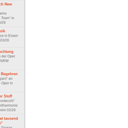
rch New
eins
 Town“ in
4/26
sik
ice in Essen
 03/26
uchtung
 der Oper
n NRW
s Begehren
garo“ an
– Oper in
r Stoff
Montecchi“
Philharmonie
hein 02/26
at tausend
n“
 Ziavras