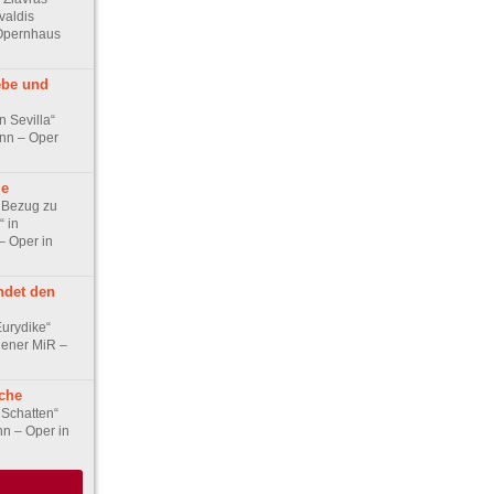
valdis
 Opernhaus
ebe und
n Sevilla“
nn – Oper
le
 Bezug zu
“ in
– Oper in
ndet den
urydike“
hener MiR –
che
 Schatten“
n – Oper in