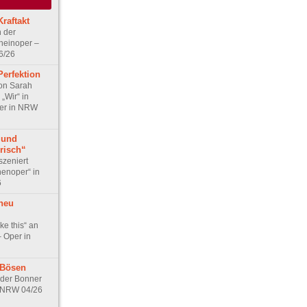
raftakt
n der
heinoper –
6/26
Perfektion
on Sarah
„Wir“ in
er in NRW
 und
risch“
szeniert
henoper“ in
6
neu
ike this“ an
– Oper in
 Bösen
 der Bonner
n NRW 04/26