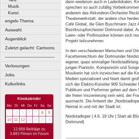
dann wiederum auch in Ladenlokalen, Kn
Musik.
sprechen so auch zufällig Vorbeikommend
Kunst.
anderem das Akkordeon-Orchester Reckl
Theaterwerkstatt, der andere chor herdec
engels-Thema.
Café Global, die Glen Buschmann Jazz
Auswahl.
Bezirkszupforchester Dortmund dabei. 
Laien- oder Profimusiker können sich n
Augenblick
Projekt teilzunehmen.
Zuletzt gelacht: Cartoons.
In den verschiedenen Menschen und Ort
Facettenreichtum der Dortmunder Nordst
––––––––––––––––––––
eigener, quasi einmaliger Nordstadtklan
Verlosungen.
jungen Pianistin, Komponistin und Songw
Musikerin hat sich inzwischen auf die K
Jobs.
Medien spezialisiert und feiert damit gr
Kulturlinks.
sich der Elektro-Künstler 909 Schneider 
Publikum und Performer gehen auf dem 
der freien Inszenierung sein wird, der F
Kinokalender
ausmacht. Die Antwort der „Nordstadtoper
Mo
Di
Mi
Do
Fr
Sa
So
Heimat in und mit der Stadt ist.
3
4
5
6
7
8
9
Nordstadtoper | 4.6. 19 Uhr | Start ab B
10
11
12
13
14
15
16
Dortmund)
12.669 Beiträge zu
3.883 Filmen im Forum