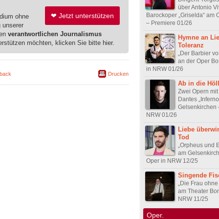
über Antonio Vi
❤ Jetzt unterstützen
Barockoper „Griselda“ am
edium ohne
– Premiere 01/26
g unserer
ren
verantwortlichen Journalismus
Hymne an Li
erstützen möchten, klicken Sie bitte hier.
Toleranz
„Der Barbier vo
an der Oper Bo
in NRW 01/26
back
Drucken
Ab in die Höl
Zwei Opern mit
Dantes „Inferno
Gelsenkirchen 
NRW 01/26
Liebe überwi
Tod
„Orpheus und E
am Gelsenkirc
Oper in NRW 12/25
Singende Fis
„Die Frau ohne
am Theater Bon
NRW 11/25
Oper.