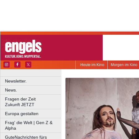
Heute im Kino
Morgen im Kino
Newsletter.
News.
Fragen der Zeit
Zukunft JETZT
Europa gestalten
Frag' die Welt | Gen Z &
Alpha
GuteNachrichten fürs