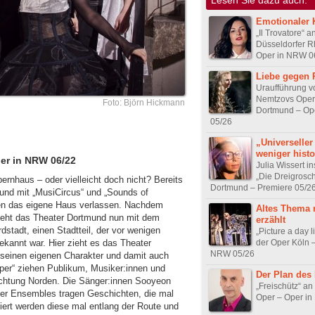
Emotionaler K
„Il Trovatore“ a
Düsseldorfer R
Oper in NRW 0
Liebe gegen 
Uraufführung v
Nemtzovs Oper 
Foto: Björn Hickmann
Dortmund – Op
05/26
„Universeller
weniger histo
er in NRW 06/22
Julia Wissert in
„Die Dreigrosc
ernhaus – oder vielleicht doch nicht? Bereits
Dortmund – Premiere 05/2
und mit „MusiCircus“ und „Sounds of
ten das eigene Haus verlassen. Nachdem
Altes Thema 
zieht das Theater Dortmund nun mit dem
erzählt
dstadt, einen Stadtteil, der vor wenigen
„Picture a day l
der Oper Köln 
ekannt war. Hier zieht es das Theater
NRW 05/26
t seinen eigenen Charakter und damit auch
oper“ ziehen Publikum, Musiker:innen und
Der Plan des
chtung Norden. Die Sänger:innen Sooyeon
„Freischütz“ an
r Ensembles tragen Geschichten, die mal
Oper – Oper i
iert werden diese mal entlang der Route und