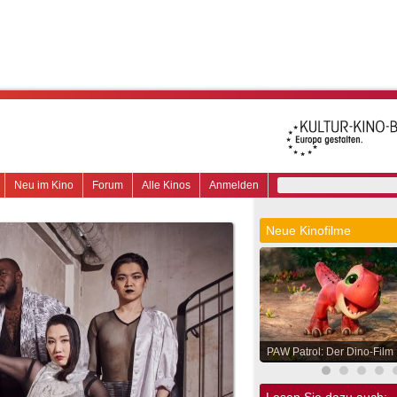
Neu im Kino
Forum
Alle Kinos
Anmelden
Neue Kinofilme
PAW Patrol: Der Dino-Film
Lesen Sie dazu auch: