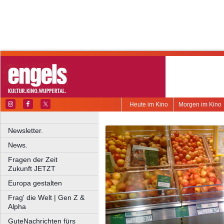
Heute im Kino
Morgen im Kino
Newsletter.
News.
Fragen der Zeit
Zukunft JETZT
Europa gestalten
Frag' die Welt | Gen Z &
Alpha
GuteNachrichten fürs