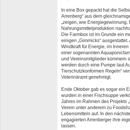
In eine Box gepackt hat die Selb
Arrenberg“ aus dem gleichnamigen
„zeigen, wie Energiegewinnung, M
Nahrungsmittelproduktion nachhal
Die Farmbox ist im Grunde ein mob
einigen „Gimmicks“ ausgestattet.
Windkraft für Energie, im Innere
einer sogenannten Aquaponicfarm
und Vereinsmitglieder kümmern s
werden durch eine Pumpe laut A
Tierschutzkonformen Regeln“ ver
Veterinäramt genehmigt.
Ende Oktober gab es sogar ein E
wurden in einer Fischsuppe verkös
Jahres im Rahmen des Projekts „E
Verein unter anderem zu Foodsh
Lebensmitteln auf. In den nächst
engagierten Arrenberger ihre eig
lassen.