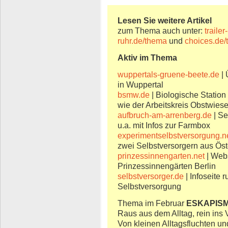
Lesen Sie weitere Artikel
zum Thema auch unter:
trailer-
ruhr.de/thema
und
choices.de
Aktiv im Thema
wuppertals-gruene-beete.de
| 
in Wuppertal
bsmw.de
| Biologische Station
wie der Arbeitskreis Obstwies
aufbruch-am-arrenberg.de
| Se
u.a. mit Infos zur Farmbox
experimentselbstversorgung.n
zwei Selbstversorgern aus Öst
prinzessinnengarten.net
| Webs
Prinzessinnengärten Berlin
selbstversorger.de
| Infoseite
Selbstversorgung
Thema im Februar
ESKAPIS
Raus aus dem Alltag, rein ins
Von kleinen Alltagsfluchten un