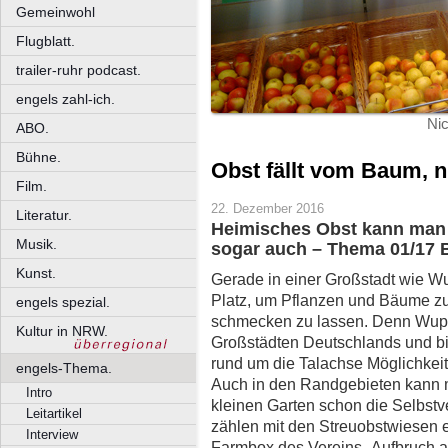
Gemeinwohl
Flugblatt.
trailer-ruhr podcast.
engels zahl-ich.
Nic
ABO.
Bühne.
Obst fällt vom Baum, 
Film.
22. Dezember 2016
Literatur.
Heimisches Obst kann man 
Musik.
sogar auch – Thema 01/17 
Kunst.
Gerade in einer Großstadt wie W
Platz, um Pflanzen und Bäume zu
engels spezial.
schmecken zu lassen. Denn Wupp
Kultur in NRW.
Großstädten Deutschlands und bie
rund um die Talachse Möglichkeit
engels-Thema.
Auch in den Randgebieten kann 
Intro
kleinen Garten schon die Selbst
Leitartikel
zählen mit den Streuobstwiesen ei
Interview
Farmbox des Vereins „Aufbruch a