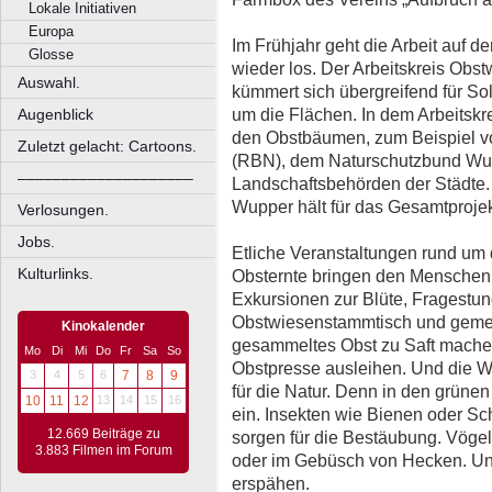
Lokale Initiativen
Europa
Im Frühjahr geht die Arbeit auf 
Glosse
wieder los. Der Arbeitskreis Obs
Auswahl.
kümmert sich übergreifend für S
um die Flächen. In dem Arbeitskrei
Augenblick
den Obstbäumen, zum Beispiel v
Zuletzt gelacht: Cartoons.
(RBN), dem Naturschutzbund Wup
––––––––––––––––––––
Landschaftsbehörden der Städte. 
Wupper hält für das Gesamtprojek
Verlosungen.
Jobs.
Etliche Veranstaltungen rund um 
Kulturlinks.
Obsternte bringen den Menschen 
Exkursionen zur Blüte, Fragestu
Obstwiesenstammtisch und geme
Kinokalender
gesammeltes Obst zu Saft machen 
Mo
Di
Mi
Do
Fr
Sa
So
Obstpresse ausleihen. Und die W
3
4
5
6
7
8
9
für die Natur. Denn in den grünen
10
11
12
13
14
15
16
ein. Insekten wie Bienen oder Sc
12.669 Beiträge zu
sorgen für die Bestäubung. Vögel
3.883 Filmen im Forum
oder im Gebüsch von Hecken. U
erspähen.