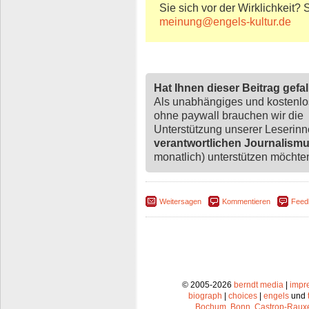
Sie sich vor der Wirklichkeit?
meinung@engels-kultur.de
Hat Ihnen dieser Beitrag gefa
Als unabhängiges und kostenl
ohne paywall brauchen wir die
Unterstützung unserer Leserin
verantwortlichen Journalism
monatlich) unterstützen möchten,
Weitersagen
Kommentieren
Feed
© 2005-2026
berndt media
|
impr
biograph
|
choices
|
engels
und
Bochum
,
Bonn
,
Castrop-Raux