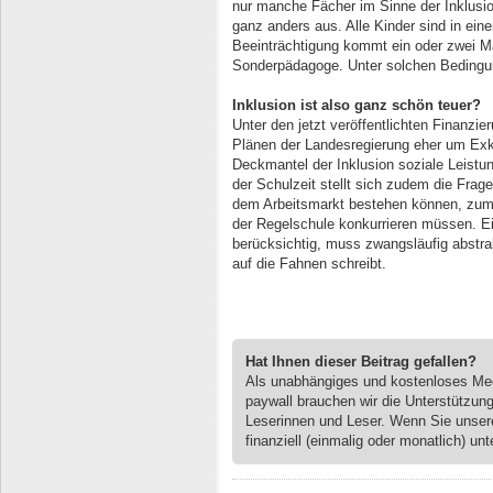
nur manche Fächer im Sinne der Inklus
ganz anders aus. Alle Kinder sind in ein
Beeinträchtigung kommt ein oder zwei Ma
Sonderpädagoge. Unter solchen Bedingung
Inklusion ist also ganz schön teuer?
Unter den jetzt veröffentlichten Finanzi
Plänen der Landesregierung eher um Exkl
Deckmantel der Inklusion soziale Leist
der Schulzeit stellt sich zudem die Fra
dem Arbeitsmarkt bestehen können, zum
der Regelschule konkurrieren müssen. Ein
berücksichtig, muss zwangsläufig abstrak
auf die Fahnen schreibt.
Hat Ihnen dieser Beitrag gefallen?
Als unabhängiges und kostenloses M
paywall brauchen wir die Unterstützun
Leserinnen und Leser. Wenn Sie unse
finanziell (einmalig oder monatlich) unt