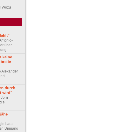
4 Wozu
ehlt“
Antonio-
ler über
rung
h keine
 breite
ge Alexander
 und
en durch
t wird“
r Jörn
die
 Nähe
ogin Lara
chen Umgang