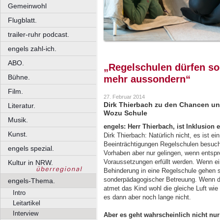
Gemeinwohl
Flugblatt.
trailer-ruhr podcast.
engels zahl-ich.
ABO.
„Regelschulen dürfen so
Bühne.
mehr aussondern“
Film.
27. Februar 2014
Dirk Thierbach zu den Chancen un
Literatur.
Wozu Schule
Musik.
engels: Herr Thierbach, ist Inklusion 
Kunst.
Dirk Thierbach: Natürlich nicht, es ist e
Beeinträchtigungen Regelschulen besuch
engels spezial.
Vorhaben aber nur gelingen, wenn entspr
Voraussetzungen erfüllt werden. Wenn ein
Kultur in NRW.
Behinderung in eine Regelschule gehen s
sonderpädagogischer Betreuung. Wenn di
engels-Thema.
atmet das Kind wohl die gleiche Luft wie
Intro
es dann aber noch lange nicht.
Leitartikel
Interview
Aber es geht wahrscheinlich nicht nur