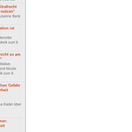
Strafrecht
u nutzen“
 Susanne Beck
tion ist
Jennifer
treik zum 9.
nicht so am
e“
tiative
und Nicole
ik zum 9.
chen Gefahr
rheit
sa Kadel über
ner:
eit