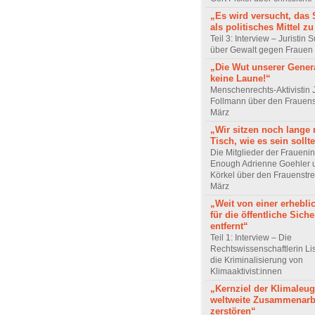
„Es wird versucht, das 
als politisches Mittel z
Teil 3: Interview – Juristin
über Gewalt gegen Frauen
„Die Wut unserer Genera
keine Laune!“
Menschenrechts-Aktivistin 
Follmann über den Frauens
März
„Wir sitzen noch lange 
Tisch, wie es sein sollt
Die Mitglieder der Frauenini
Enough Adrienne Goehler 
Körkel über den Frauenstre
März
„Weit von einer erhebli
für die öffentliche Siche
entfernt“
Teil 1: Interview – Die
Rechtswissenschaftlerin Li
die Kriminalisierung von
Klimaaktivist:innen
„Kernziel der Klimaleug
weltweite Zusammenarb
zerstören“