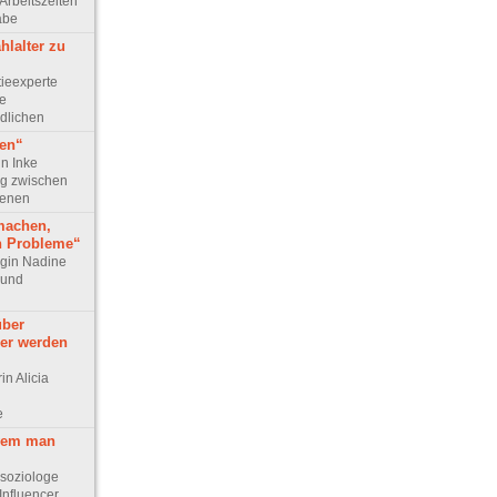
Arbeitszeiten
abe
hlalter zu
tieexperte
ie
dlichen
gen“
in Inke
g zwischen
senen
machen,
h Probleme“
login Nadine
 und
über
er werden
in Alicia
e
 wem man
ssoziologe
 Influencer