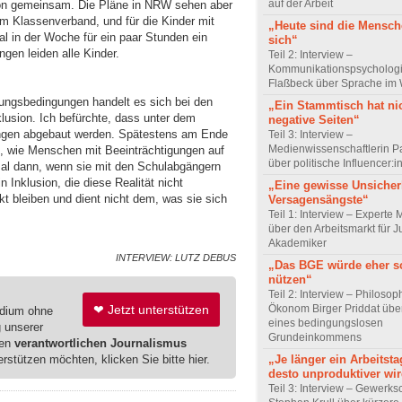
auf der Arbeit
ion gemeinsam. Die Pläne in NRW sehen aber
em Klassenverband, und für die Kinder mit
„Heute sind die Mensch
l in der Woche für ein paar Stunden ein
sich“
en leiden alle Kinder.
Teil 2: Interview –
Kommunikationspsychologi
Flaßbeck über Sprache im
erungsbedingungen handelt es sich bei den
„Ein Stammtisch hat ni
usion. Ich befürchte, dass unter dem
negative Seiten“
ungen abgebaut werden. Spätestens am Ende
Teil 3: Interview –
Medienwissenschaftlerin P
ge, wie Menschen mit Beeinträchtigungen auf
über politische Influencer:
al dann, wenn sie mit den Schulabgängern
 Inklusion, die diese Realität nicht
„Eine gewisse Unsicher
t bleiben und dient nicht dem, was sie sich
Versagensängste“
Teil 1: Interview – Experte 
über den Arbeitsmarkt für J
Akademiker
INTERVIEW: LUTZ DEBUS
„Das BGE würde eher s
nützen“
Teil 2: Interview – Philoso
❤ Jetzt unterstützen
Ökonom Birger Priddat über
edium ohne
eines bedingungslosen
g unserer
Grundeinkommens
ren
verantwortlichen Journalismus
erstützen möchten, klicken Sie bitte hier.
„Je länger ein Arbeitsta
desto unproduktiver wir
Teil 3: Interview – Gewerks