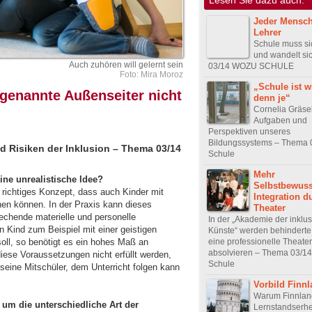
Jeder Mensch 
Lehrer
Schule muss s
und wandelt s
Auch zuhören will gelernt sein
03/14 WOZU SCHULE
Foto: Mira Moroz
„Schule ist w
genannte Außenseiter nicht
denn je“
Cornelia Gräse
Aufgaben und
Perspektiven unseres
Bildungssystems – Thema 
d Risiken der Inklusion – Thema 03/14
Schule
Mehr
eine unrealistische Idee?
Selbstbewuss
in richtiges Konzept, dass auch Kinder mit
Integration d
en können. In der Praxis kann dieses
Theater
echende materielle und personelle
In der „Akademie der inklu
 Kind zum Beispiel mit einer geistigen
Künste“ werden behindert
eine professionelle Theate
oll, so benötigt es ein hohes Maß an
absolvieren – Thema 03/1
ese Voraussetzungen nicht erfüllt werden,
Schule
 seine Mitschüler, dem Unterricht folgen kann
Vorbild Finn
Warum Finnlan
 um die unterschiedliche Art der
Lernstandserh