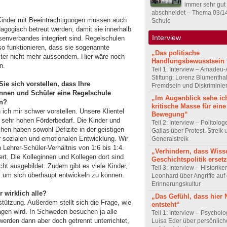
immer sehr gut
abschneidet – Thema 03/1
 Kinder mit Beeinträchtigungen müssen auch
Schule
agogisch betreut werden, damit sie innerhalb
Interview
enverbandes integriert sind. Regelschulen
o funktionieren, dass sie sogenannte
„Das politische
ter nicht mehr aussondern. Hier wäre noch
Handlungsbewusstsein f
n.
Teil 1: Interview – Amadeu-
Stiftung: Lorenz Blumentha
ie sich vorstellen, dass Ihre
Fremdsein und Diskriminie
nnen und Schüler eine Regelschule
„Im Augenblick sehe ic
n?
kritische Masse für eine
ich mir schwer vorstellen. Unsere Klientel
Bewegung“
 sehr hohen Förderbedarf. Die Kinder und
Teil 2: Interview – Politolo
hen haben sowohl Defizite in der geistigen
Gallas über Protest, Streik
r sozialen und emotionalen Entwicklung. Wir
Generalstreik
 Lehrer-Schüler-Verhältnis von 1:6 bis 1:4.
„Verhindern, dass Wiss
ert. Die Kolleginnen und Kollegen dort sind
Geschichtspolitik ersetz
cht ausgebildet. Zudem gibt es viele Kinder,
Teil 3: Interview – Historike
, um sich überhaupt entwickeln zu können.
Leonhard über Angriffe auf 
Erinnerungskultur
r wirklich alle?
„Das Gefühl, dass hier
ützung. Außerdem stellt sich die Frage, wie
entsteht“
ragen wird. In Schweden besuchen ja alle
Teil 1: Interview – Psychol
erden dann aber doch getrennt unterrichtet,
Luisa Eder über persönli