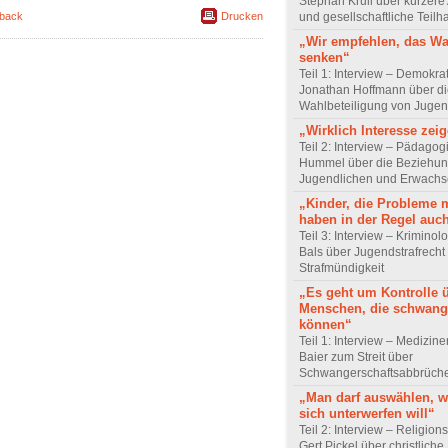
Stephan Krull über kürzere 
und gesellschaftliche Teilh
back
Drucken
„Wir empfehlen, das Wa
senken“
Teil 1: Interview – Demokra
Jonathan Hoffmann über d
Wahlbeteiligung von Jugen
„Wirklich Interesse zei
Teil 2: Interview – Pädagog
Hummel über die Beziehun
Jugendlichen und Erwach
„Kinder, die Probleme 
haben in der Regel auc
Teil 3: Interview – Krimino
Bals über Jugendstrafrecht
Strafmündigkeit
„Es geht um Kontrolle 
Menschen, die schwang
können“
Teil 1: Interview – Mediziner
Baier zum Streit über
Schwangerschaftsabbrüch
„Man darf auswählen,
sich unterwerfen will“
Teil 2: Interview – Religion
Gert Pickel über christliche