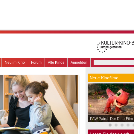
Neu im Kino
Forum
Alle Kinos
Anmelden
Neue Kinofilme
PAW Patrol: Der Dino-Film
Lesen Sie dazu auch: