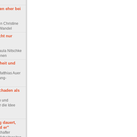
en eher bei
n Christine
 Wandel
cht nur
aula Nitschke
innen
heit und
Matthias Auer
ung-
chaden als
ph und
 die Idee
g dauert,
d er“
chafter