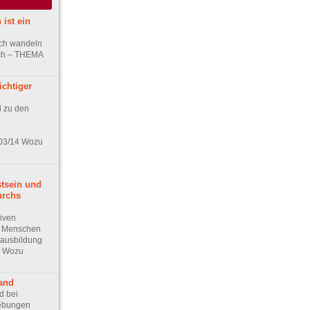
ist ein
ich wandeln
ich – THEMA
ichtiger
l zu den
03/14 Wozu
tsein und
urchs
siven
e Menschen
rausbildung
4 Wozu
land
d bei
ebungen