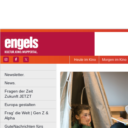
Heute im Kino
Morgen im Kino
Newsletter.
News.
Fragen der Zeit
Zukunft JETZT
Europa gestalten
Frag' die Welt | Gen Z &
Alpha
GuteNachrichten fürs