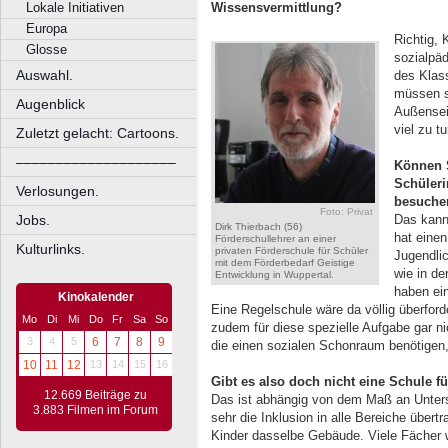
Lokale Initiativen
Wissensvermittlung?
Europa
Richtig,
Glosse
sozialpäd
Auswahl.
des Klass
müssen s
Augenblick
Außensei
viel zu tu
Zuletzt gelacht: Cartoons.
––––––––––––––––––––
Können S
Schüleri
Verlosungen.
besuche
Foto: Privat
Das kann 
Jobs.
Dirk Thierbach (56)
hat einen
Förderschullehrer an einer
Kulturlinks.
privaten Förderschule für Schüler
Jugendlic
mit dem Förderbedarf Geistige
wie in de
Entwicklung in Wuppertal.
haben ein
Kinokalender
Eine Regelschule wäre da völlig überford
Mo
Di
Mi
Do
Fr
Sa
So
zudem für diese spezielle Aufgabe gar ni
3
4
5
6
7
8
9
die einen sozialen Schonraum benötigen
10
11
12
13
14
15
16
Gibt es also doch nicht eine Schule fü
12.669 Beiträge zu
Das ist abhängig von dem Maß an Unterst
3.883 Filmen im Forum
sehr die Inklusion in alle Bereiche übert
Kinder dasselbe Gebäude. Viele Fächer w