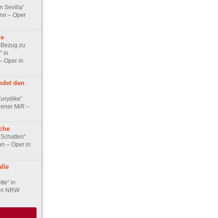
n Sevilla“
nn – Oper
le
 Bezug zu
“ in
– Oper in
ndet den
urydike“
hener MiR –
che
 Schatten“
n – Oper in
lle
tte“ in
 in NRW