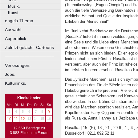
(Tschaikowskys „Eugen Onegin“) und Fran
Musik.
auch die tiefe Verwurzelung Barkhatovs in
Kunst.
wirkliche Heimat und Quelle der Inspiratio
engels-Thema.
Erleben der Menschheit“.
Auswahl.
Im Juni kehrt Barkhatov an die Deutsch
„Rusalka“ liefert ihm einen vieldeutigen,
Augenblick
eine Seele und die Liebe eines Mensche
Zuletzt gelacht: Cartoons.
aber stummes Wesen ohne Geschichte und
Prinzen nicht an sich binden. Er erliegt 
––––––––––––––––––––
leidenschaftlichen Fürstin. Rusalka ist 
versperrt, aber auch der Prinz ist ruhel
Verlosungen.
im tiefsten Inneren ersehnt. Rusalkas Ku
Jobs.
Das „lyrische Märchen“ lässt sich symbol
Kulturlinks.
Frauenbildes des Fin de Siècle lesen ode
Habsburgerreich interpretieren. Vielleicht
gesellschaftliche Schranken und Konven
Kinokalender
überwinden. In der Bühne Christian Sch
Mo
Di
Mi
Do
Fr
Sa
So
wird das Märchen szenisch realisiert. Am
3
4
5
6
7
8
9
Kapellmeister Harry Ogg ein Ensemble m
als Rusalka, Anna Harvey als Jezibaba u
10
11
12
13
14
15
16
Rusalka | 15. (P), 18., 21., 29.6., 1., 4.
12.669 Beiträge zu
3.883 Filmen im Forum
Düsseldorf | 0211 892 52 11