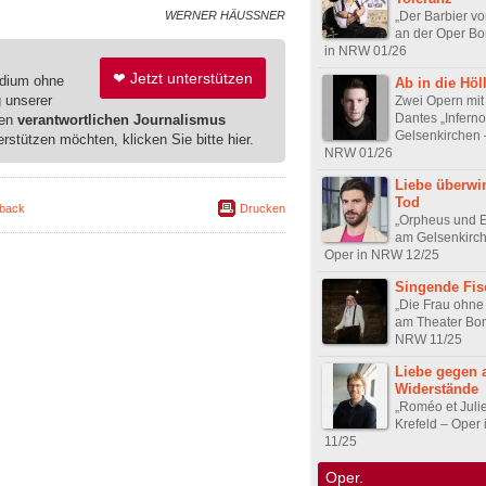
„Der Barbier vo
WERNER HÄUSSNER
an der Oper Bo
in NRW 01/26
❤ Jetzt unterstützen
edium ohne
Ab in die Höl
g unserer
Zwei Opern mit
Dantes „Inferno
ren
verantwortlichen Journalismus
Gelsenkirchen 
erstützen möchten, klicken Sie bitte hier.
NRW 01/26
Liebe überwi
Tod
back
Drucken
„Orpheus und E
am Gelsenkirc
Oper in NRW 12/25
Singende Fis
„Die Frau ohne
am Theater Bon
NRW 11/25
Liebe gegen a
Widerstände
„Roméo et Julie
Krefeld – Oper
11/25
Oper.