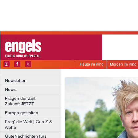
Heute im Kino
Morgen im Kino
Newsletter.
News.
Fragen der Zeit
Zukunft JETZT
Europa gestalten
Frag' die Welt | Gen Z &
Alpha
GuteNachrichten fürs