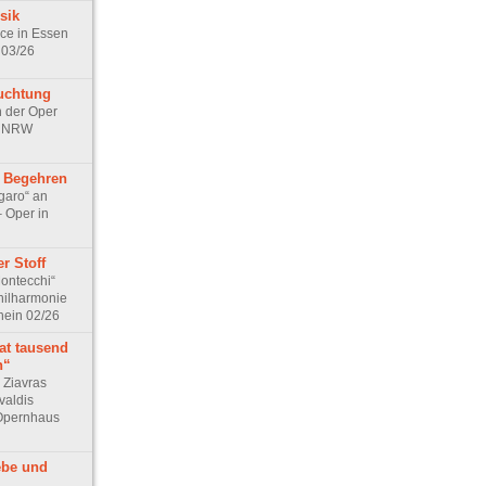
sik
ice in Essen
 03/26
uchtung
 der Oper
n NRW
s Begehren
garo“ an
– Oper in
r Stoff
Montecchi“
Philharmonie
hein 02/26
at tausend
n“
 Ziavras
valdis
 Opernhaus
ebe und