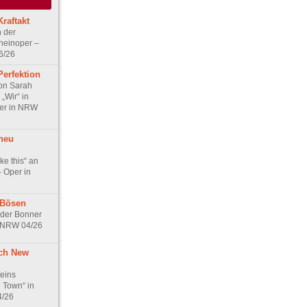
raftakt
n der
heinoper –
6/26
Perfektion
on Sarah
„Wir“ in
er in NRW
neu
ike this“ an
– Oper in
 Bösen
 der Bonner
n NRW 04/26
rch New
eins
 Town“ in
4/26