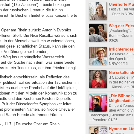
Unerhörte Mu
kfurt („Die Zauberin“) – beide bezeugen
Festival Her:vo
 der russischen Literatur, die für ihn
– Oper in NRW
n ist. In Büchern findet er „das konzentrierte
Weg der Erle
e Oper am Rhein zurück: Antonín Dvořáks
„Awakening“ an
 offenen Stoff. Die Nixe Rusalka wünscht sich
Bonn – Oper i
03/26
n. In der Menschenwelt ein wunderschönes,
 gesellschaftlichen Status, kann sie den
Irrlichternde
der Verführung einer fremden,
„Le Nozze di Fi
der Weg ins ursprüngliche Wasserreich
der Oper Köln 
os auf der Suche nach dem, was seine Seele
NRW 02/26
ss ist ein Todeskuss, der ihm Frieden bringt.
Nie erkaltende
istisch entschlüsseln, als Reflexion des
„I Capuleti e i 
in der Kölner 
r politisch auf die Situation der Tschechen im
– Klassik am R
 ist es auch eine Parabel auf die Unfähigkeit,
tionen mit den Mitteln der Kommunikation zu
„Die Bühne h
midts und den Kostümen Kirsten Dephoffs
Möglichkeite
 Pult der Düsseldorfer Symphoniker leitet
Dirigent Yorgos
it prominenten Namen, so Nicole Chevalier
über Antonio Vi
nd Sarah Ferede als fremde Fürstin.
Barockoper „Griselda“ am
– Premiere 01/26
, 8., 11.7. | Deutsche Oper am Rhein
Hymne an Li
Toleranz