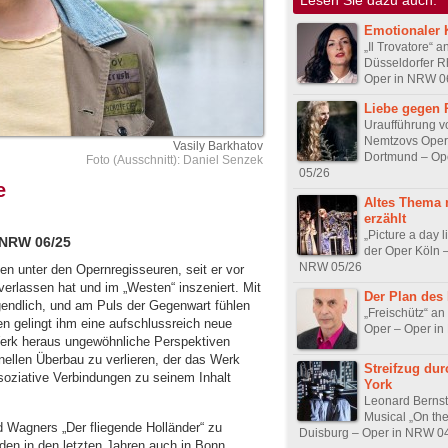
Emotionaler K
„Il Trovatore“ a
Düsseldorfer R
Oper in NRW 0
Liebe gegen 
Uraufführung v
Nemtzovs Oper 
Vasily Barkhatov
Dortmund – Op
Foto (Ausschnitt): Daniel Senzek
05/26
e
Altes Thema 
erzählt
„Picture a day l
 NRW 06/25
der Oper Köln 
NRW 05/26
n unter den Opernregisseuren, seit er vor
erlassen hat und im „Westen“ inszeniert. Mit
Der Plan des
gendlich, und am Puls der Gegenwart fühlen
„Freischütz“ an
en gelingt ihm eine aufschlussreich neue
Oper – Oper i
erk heraus ungewöhnliche Perspektiven
nellen Überbau zu verlieren, der das Werk
Streifzug du
ssoziative Verbindungen zu seinem Inhalt
York
Leonard Bernst
Musical „On the
d Wagners „Der fliegende Holländer“ zu
Duisburg – Oper in NRW 0
den in den letzten Jahren auch in Bonn