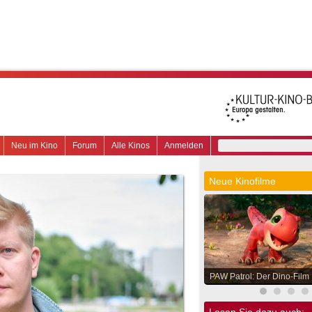
Neu im Kino
Forum
Alle Kinos
Anmelden
Neue Kinofilme
PAW Patrol: Der Dino-Film
Lesen Sie dazu auch: