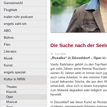
Gemeinwohl
Flugblatt.
trailer-ruhr podcast.
engels zahl-ich.
ABO.
Bühne.
Film.
Die Suche nach der Seel
Literatur.
09. Juni 2025
„Rusalka“ in Düsseldorf – Oper in
Musik.
Vasily Barkhatov gehört zu den Top-Name
Kunst.
gut zehn Jahren seine Heimat Russland v
engels spezial.
seinen 41 Jahren wirkt er immer noch ju
auch seine Arbeiten. In den meisten Fäll
Kultur in NRW.
Lesart bekannter Stücke, die aus dem W
entwickelt, ohne sich in einem konzeptio
Theater.
zum Material degradiert oder lediglich a
Klassik.
herstellt.
Oper.
Musical.
In Düsseldorf war diese Kunst an Richar
studieren; wegweisende Arbeiten entstan
Tanz.