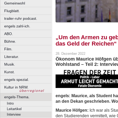
Gemeinwohl
Flugblatt.
trailer-ruhr podcast.
engels zahl-ich.
ABO.
„Um den Armen zu geb
Bühne.
das Geld der Reichen“
Film.
28. Dezember 2022
Literatur.
Ökonom Maurice Höfgen übe
Wohlstand – Teil 2: Intervi
Musik.
Kunst.
engels spezial.
Kultur in NRW.
engels: Maurice, als Student ha
engels-Thema.
an den Dekan geschrieben. Wo
Intro
Leitartikel
Maurice Höfgen:
Ich war als Stu
Interview
den Studierenden vermittelt, wie