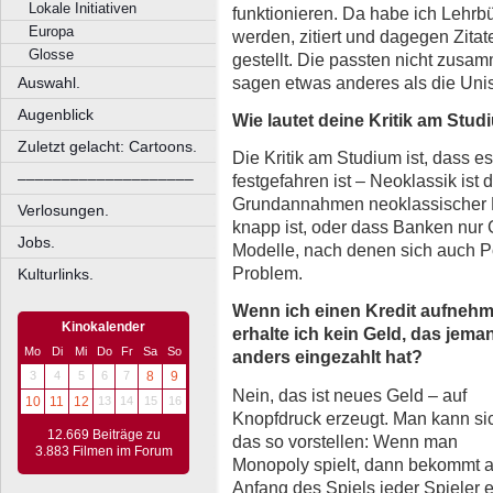
Lokale Initiativen
funktionieren. Da habe ich Lehrbü
Europa
werden, zitiert und dagegen Zita
Glosse
gestellt. Die passten nicht zusa
sagen etwas anderes als die Unis
Auswahl.
Augenblick
Wie lautet deine Kritik am Stud
Zuletzt gelacht: Cartoons.
Die Kritik am Studium ist, dass e
––––––––––––––––––––
festgefahren ist – Neoklassik ist d
Grundannahmen neoklassischer M
Verlosungen.
knapp ist, oder dass Banken nur 
Jobs.
Modelle, nach denen sich auch Polit
Problem.
Kulturlinks.
Wenn ich einen Kredit aufnehm
Kinokalender
erhalte ich kein Geld, das jema
Mo
Di
Mi
Do
Fr
Sa
So
anders eingezahlt hat?
3
4
5
6
7
8
9
Nein, das ist neues Geld – auf
10
11
12
13
14
15
16
Knopfdruck erzeugt. Man kann si
12.669 Beiträge zu
das so vorstellen: Wenn man
3.883 Filmen im Forum
Monopoly spielt, dann bekommt 
Anfang des Spiels jeder Spieler e