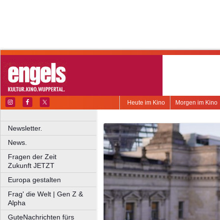
Heute im Kino
Morgen im Kino
Newsletter.
News.
Fragen der Zeit
Zukunft JETZT
Europa gestalten
Frag' die Welt | Gen Z &
Alpha
GuteNachrichten fürs