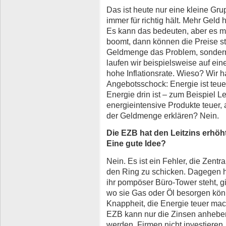
Das ist heute nur eine kleine G
immer für richtig hält. Mehr Geld 
Es kann das bedeuten, aber es mu
boomt, dann können die Preise ste
Geldmenge das Problem, sondern
laufen wir beispielsweise auf ein
hohe Inflationsrate. Wieso? Wir 
Angebotsschock: Energie ist teue
Energie drin ist – zum Beispiel 
energieintensive Produkte teuer, 
der Geldmenge erklären? Nein.
Die EZB hat den Leitzins erhöht
Eine gute Idee?
Nein. Es ist ein Fehler, die Zen
den Ring zu schicken. Dagegen hat
ihr pompöser Büro-Tower steht, g
wo sie Gas oder Öl besorgen könn
Knappheit, die Energie teuer mac
EZB kann nur die Zinsen anheben.
werden, Firmen nicht investieren, 