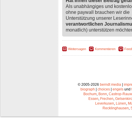
Hat Ihnen dieser Beitrag gefa
Als unabhängiges und kostenl
ohne paywall brauchen wir die
Unterstützung unserer Leserin
verantwortlichen Journalism
monatlich) unterstützen möchten,
Weitersagen
Kommentieren
Feed
© 2005-2026
berndt media
|
impr
biograph
|
choices
|
engels
und
Bochum
,
Bonn
,
Castrop-Raux
Essen
,
Frechen
,
Gelsenkir
Leverkusen
,
Lünen
,
Mü
Recklinghausen
,