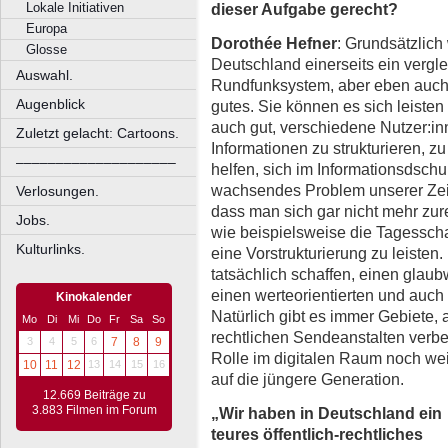
dieser Aufgabe gerecht?
Lokale Initiativen
Europa
Dorothée Hefner
: Grundsätzlich
Glosse
Deutschland einerseits ein vergle
Auswahl.
Rundfunksystem, aber eben auch 
Augenblick
gutes. Sie können es sich leisten
auch gut, verschiedene Nutzer:i
Zuletzt gelacht: Cartoons.
Informationen zu strukturieren, z
––––––––––––––––––––
helfen, sich im Informationsdschu
wachsendes Problem unserer Zeit:
Verlosungen.
dass man sich gar nicht mehr zure
Jobs.
wie beispielsweise die Tagessch
Kulturlinks.
eine Vorstrukturierung zu leisten.
tatsächlich schaffen, einen gla
einen werteorientierten und auch
Kinokalender
Natürlich gibt es immer Gebiete, a
Mo
Di
Mi
Do
Fr
Sa
So
rechtlichen Sendeanstalten verbe
3
4
5
6
7
8
9
Rolle im digitalen Raum noch we
10
11
12
13
14
15
16
auf die jüngere Generation.
12.669 Beiträge zu
3.883 Filmen im Forum
„Wir haben in Deutschland ein
teures öffentlich-rechtliches