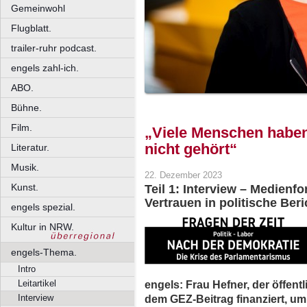
Gemeinwohl
Flugblatt.
trailer-ruhr podcast.
engels zahl-ich.
ABO.
Bühne.
Film.
„Viele Menschen haben
nicht gehört“
Literatur.
Musik.
22. Dezember 2023
Kunst.
Teil 1: Interview – Medienf
Vertrauen in politische Ber
engels spezial.
Kultur in NRW.
engels-Thema.
Intro
engels: Frau Hefner, der öffent
Leitartikel
dem GEZ-Beitrag finanziert, um
Interview