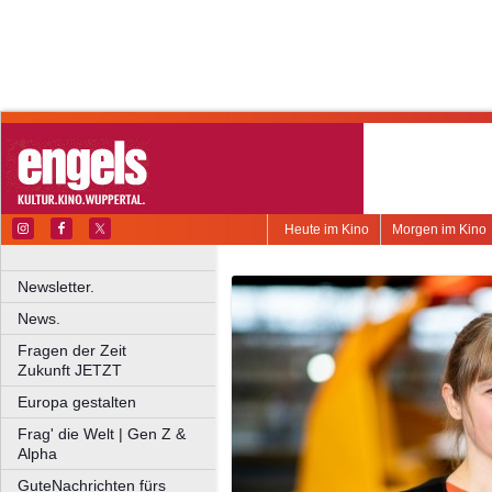
Heute im Kino
Morgen im Kino
Newsletter.
News.
Fragen der Zeit
Zukunft JETZT
Europa gestalten
Frag' die Welt | Gen Z &
Alpha
GuteNachrichten fürs