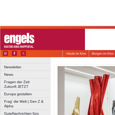
Heute im Kino
Morgen im Kino
Newsletter.
News.
Fragen der Zeit
Zukunft JETZT
Europa gestalten
Frag' die Welt | Gen Z &
Alpha
GuteNachrichten fürs