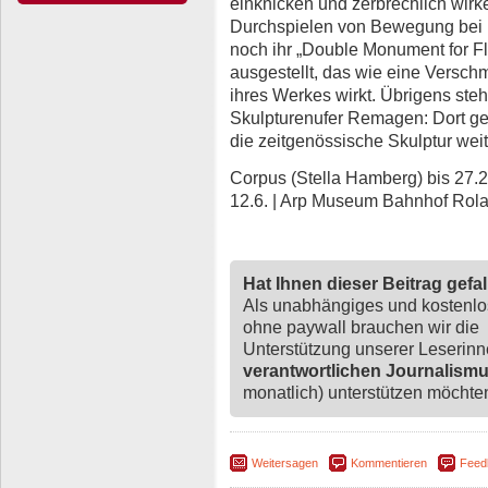
einknicken und zerbrechlich wirk
Durchspielen von Bewegung bei ih
noch ihr „Double Monument for Fla
ausgestellt, das wie eine Versch
ihres Werkes wirkt. Übrigens steh
Skulpturenufer Remagen: Dort ge
die zeitgenössische Skulptur weit
Corpus (Stella Hamberg) bis 27.2. 
12.6. | Arp Museum Bahnhof Rol
Hat Ihnen dieser Beitrag gefa
Als unabhängiges und kostenl
ohne paywall brauchen wir die
Unterstützung unserer Leserin
verantwortlichen Journalism
monatlich) unterstützen möchten,
Weitersagen
Kommentieren
Feed