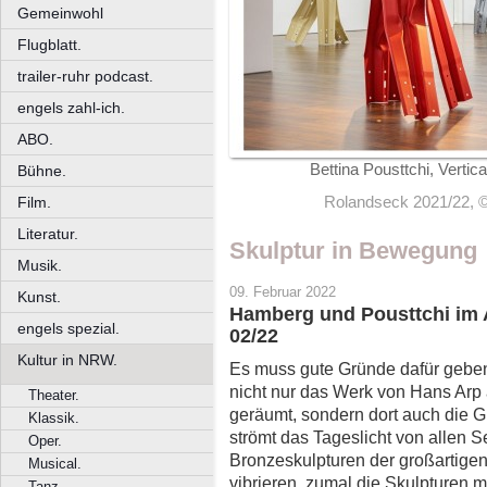
Gemeinwohl
Flugblatt.
trailer-ruhr podcast.
engels zahl-ich.
ABO.
Bettina Pousttchi, Vertic
Bühne.
Rolandseck 2021/22, ©
Film.
Literatur.
Skulptur in Bewegung
Musik.
09. Februar 2022
Kunst.
Hamberg und Pousttchi im
engels spezial.
02/22
Kultur in NRW.
Es muss gute Gründe dafür gebe
nicht nur das Werk von Hans Arp
Theater.
geräumt, sondern dort auch die G
Klassik.
strömt das Tageslicht von allen 
Oper.
Bronzeskulpturen der großartige
Musical.
vibrieren, zumal die Skulpturen 
Tanz.