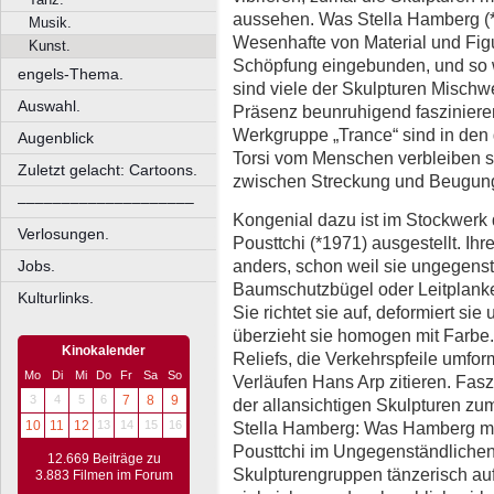
aussehen. Was Stella Hamberg (*
Musik.
Wesenhafte von Material und Figu
Kunst.
Schöpfung eingebunden, und so w
engels-Thema.
sind viele der Skulpturen Mischw
Auswahl.
Präsenz beunruhigend fasziniere
Werkgruppe „Trance“ sind in den g
Augenblick
Torsi vom Menschen verbleiben si
Zuletzt gelacht: Cartoons.
zwischen Streckung und Beugun
––––––––––––––––––––
Kongenial dazu ist im Stockwerk
Verlosungen.
Pousttchi (*1971) ausgestellt. Ih
anders, schon weil sie ungegenst
Jobs.
Baumschutzbügel oder Leitplank
Kulturlinks.
Sie richtet sie auf, deformiert si
überzieht sie homogen mit Farb
Kinokalender
Reliefs, die Verkehrspfeile umfo
Mo
Di
Mi
Do
Fr
Sa
So
Verläufen Hans Arp zitieren. Fasz
3
4
5
6
7
8
9
der allansichtigen Skulpturen zu
Stella Hamberg: Was Hamberg mit 
10
11
12
13
14
15
16
Pousttchi im Ungegenständlichen 
12.669 Beiträge zu
Skulpturengruppen tänzerisch auf
3.883 Filmen im Forum