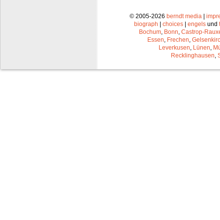
© 2005-2026
berndt media
|
impr
biograph
|
choices
|
engels
und
Bochum
,
Bonn
,
Castrop-Raux
Essen
,
Frechen
,
Gelsenkir
Leverkusen
,
Lünen
,
Mü
Recklinghausen
,