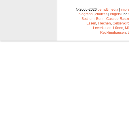
© 2005-2026
berndt media
|
impr
biograph
|
choices
|
engels
und
Bochum
,
Bonn
,
Castrop-Raux
Essen
,
Frechen
,
Gelsenkir
Leverkusen
,
Lünen
,
Mü
Recklinghausen
,