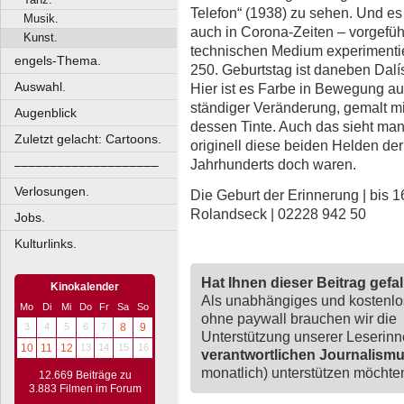
Telefon“ (1938) zu sehen. Und es
Musik.
auch in Corona-Zeiten – vorgefüh
Kunst.
technischen Medium experimenti
engels-Thema.
250. Geburtstag ist daneben Dalí
Auswahl.
Hier ist es Farbe in Bewegung auf
ständiger Veränderung, gemalt mit
Augenblick
dessen Tinte. Auch das sieht man
Zuletzt gelacht: Cartoons.
originell diese beiden Helden de
Jahrhunderts doch waren.
––––––––––––––––––––
Verlosungen.
Die Geburt der Erinnerung | bis 
Rolandseck | 02228 942 50
Jobs.
Kulturlinks.
Hat Ihnen dieser Beitrag gefa
Kinokalender
Als unabhängiges und kostenl
Mo
Di
Mi
Do
Fr
Sa
So
ohne paywall brauchen wir die
3
4
5
6
7
8
9
Unterstützung unserer Leserin
10
11
12
13
14
15
16
verantwortlichen Journalism
monatlich) unterstützen möchten,
12.669 Beiträge zu
3.883 Filmen im Forum