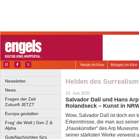
Heute im Kino
Morgen im Kino
Helden des Surrealis
Newsletter.
News.
10. Juni 2020
Fragen der Zeit
Salvador Dalí und Hans A
Zukunft JETZT
Rolandseck – Kunst in NRW
Europa gestalten
Wow, Salvador Dalì ist doch ein to
Erkenntnisse, die man aus seine
Frag' die Welt | Gen Z &
„Hauskünstler“ des Arp Museums 
Alpha
seiner stärksten Werke verweist u
GuteNachrichten fürs