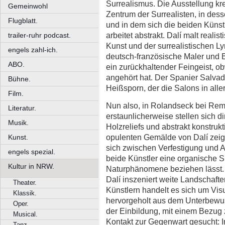
Surrealismus. Die Ausstellung krei
Gemeinwohl
Zentrum der Surrealisten, in de
Flugblatt.
und in dem sich die beiden Künstl
arbeitet abstrakt. Dalí malt realis
trailer-ruhr podcast.
Kunst und der surrealistischen Lyr
engels zahl-ich.
deutsch-französische Maler und B
ABO.
ein zurückhaltender Feingeist, 
angehört hat. Der Spanier Salvado
Bühne.
Heißsporn, der die Salons in aller
Film.
Nun also, in Rolandseck bei Re
Literatur.
erstaunlicherweise stellen sich d
Musik.
Holzreliefs und abstrakt konstruk
opulenten Gemälde von Dalí zei
Kunst.
sich zwischen Verfestigung und 
engels spezial.
beide Künstler eine organische S
Kultur in NRW.
Naturphänomene beziehen lässt.
Dalí inszeniert weite Landschafte
Theater.
Künstlern handelt es sich um Vis
Klassik.
hervorgeholt aus dem Unterbewuss
Oper.
der Einbildung, mit einem Bezug z
Musical.
Kontakt zur Gegenwart gesucht: I
Tanz.