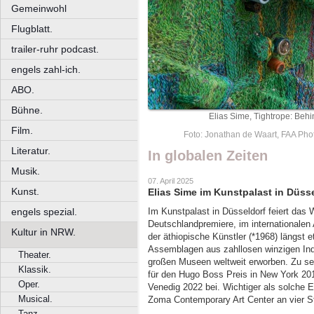
Gemeinwohl
Flugblatt.
trailer-ruhr podcast.
engels zahl-ich.
ABO.
Bühne.
Elias Sime, Tightrope: Behi
Film.
Foto: Jonathan de Waart, FAA Ph
Literatur.
In globalen Zeiten
Musik.
07. April 2025
Kunst.
Elias Sime im Kunstpalast in Düss
engels spezial.
Im Kunstpalast in Düsseldorf feiert das
Deutschlandpremiere, im internationalen
Kultur in NRW.
der äthiopische Künstler (*1968) längst 
Assemblagen aus zahllosen winzigen Ind
Theater.
großen Museen weltweit erworben. Zu se
Klassik.
für den Hugo Boss Preis in New York 201
Oper.
Venedig 2022 bei. Wichtiger als solche E
Musical.
Zoma Contemporary Art Center an vier S
Tanz.