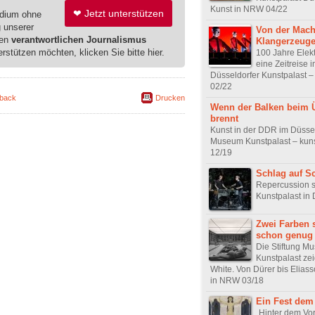
Kunst in NRW 04/22
❤ Jetzt unterstützen
edium ohne
g unserer
Von der Mach
ren
verantwortlichen Journalismus
Klangerzeuge
erstützen möchten, klicken Sie bitte hier.
100 Jahre Elek
eine Zeitreise 
Düsseldorfer Kunstpalast –
02/22
back
Drucken
Wenn der Balken beim 
brennt
Kunst in der DDR im Düsse
Museum Kunstpalast – kuns
12/19
Schlag auf S
Repercussion s
Kunstpalast in 
Zwei Farben s
schon genug
Die Stiftung M
Kunstpalast zei
White. Von Dürer bis Eliass
in NRW 03/18
Ein Fest dem
„Hinter dem Vo