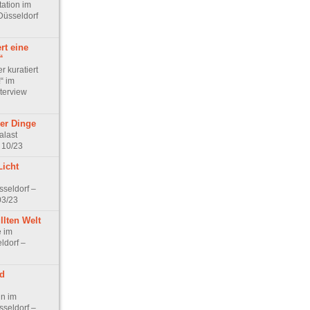
ation im
Düsseldorf
rt eine
“
r kuratiert
“ im
nterview
der Dinge
alast
 10/23
Licht
sseldorf –
03/23
llten Welt
e im
ldorf –
d
n im
sseldorf –