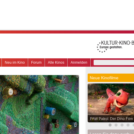
Neu im Kino
Forum
Alle Kinos
Anmelden
Neue Kinofilme
PAW Patrol: Der Dino-Film
Lesen Sie dazu auch: