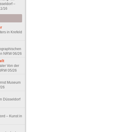
sseldorf –
11/16
ur
ers in Krefeld
tographischen
 in NRW 06/26
elt
aler Von der
 NRW 05/26
Ernst Museum
/26
in Düsseldorf
ord – Kunst in