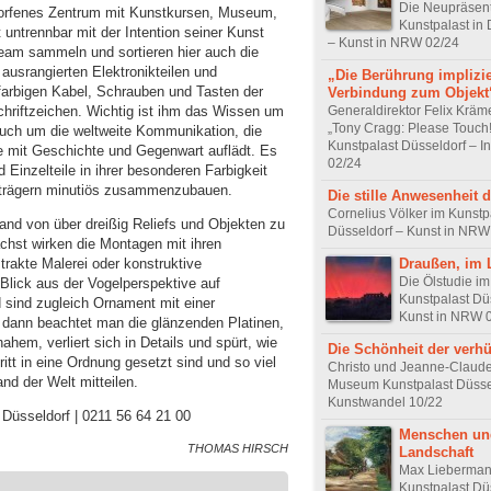
Die Neupräsent
worfenes Zentrum mit Kunstkursen, Museum,
Kunstpalast in 
 untrennbar mit der Intention seiner Kunst
– Kunst in NRW 02/24
eam sammeln und sortieren hier auch die
 ausrangierten Elektronikteilen und
„Die Berührung implizie
farbigen Kabel, Schrauben und Tasten der
Verbindung zum Objekt
chriftzeichen. Wichtig ist ihm das Wissen um
Generaldirektor Felix Kräme
„Tony Cragg: Please Touch!
 auch um die weltweite Kommunikation, die
Kunstpalast Düsseldorf – I
ie mit Geschichte und Gegenwart auflädt. Es
02/24
 Einzelteile in ihrer besonderen Farbigkeit
zträgern minutiös zusammenzubauen.
Die stille Anwesenheit 
Cornelius Völker im Kunstp
and von über dreißig Reliefs und Objekten zu
Düsseldorf – Kunst in NRW
ächst wirken die Montagen mit ihren
Draußen, im 
trakte Malerei oder konstruktive
Die Ölstudie im
Blick aus der Vogelperspektive auf
Kunstpalast Dü
 sind zugleich Ornament mit einer
Kunst in NRW 
 dann beachtet man die glänzenden Platinen,
ahem, verliert sich in Details und spürt, wie
Die Schönheit der verhü
itt in eine Ordnung gesetzt sind und so viel
Christo und Jeanne-Claud
nd der Welt mitteilen.
Museum Kunstpalast Düsse
Kunstwandel 10/22
t Düsseldorf | 0211 56 64 21 00
Menschen un
THOMAS HIRSCH
Landschaft
Max Lieberman
Kunstpalast Dü