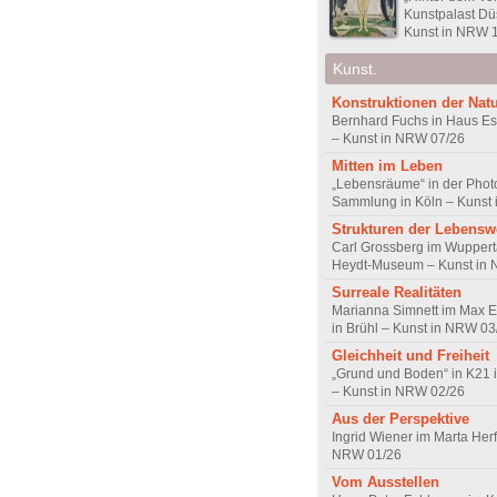
Kunstpalast Dü
Kunst in NRW 
Kunst.
Konstruktionen der Nat
Bernhard Fuchs in Haus Est
– Kunst in NRW 07/26
Mitten im Leben
„Lebensräume“ in der Pho
Sammlung in Köln – Kunst
Strukturen der Lebensw
Carl Grossberg im Wuppert
Heydt-Museum – Kunst in
Surreale Realitäten
Marianna Simnett im Max 
in Brühl – Kunst in NRW 03
Gleichheit und Freiheit
„Grund und Boden“ in K21 
– Kunst in NRW 02/26
Aus der Perspektive
Ingrid Wiener im Marta Herf
NRW 01/26
Vom Ausstellen