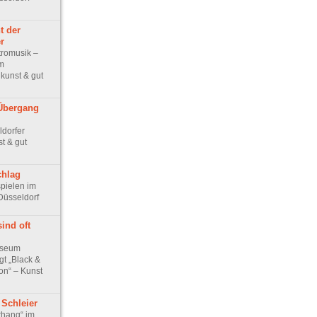
t der
r
tromusik –
im
 kunst & gut
Übergang
ldorfer
t & gut
chlag
pielen im
Düsseldorf
ind oft
useum
gt „Black &
on“ – Kunst
 Schleier
rhang“ im