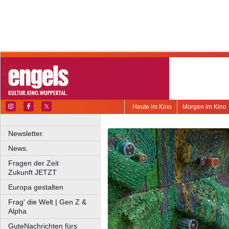
Heute im Kino
Morgen im Kino
Newsletter.
News.
Fragen der Zeit
Zukunft JETZT
Europa gestalten
Frag' die Welt | Gen Z &
Alpha
GuteNachrichten fürs