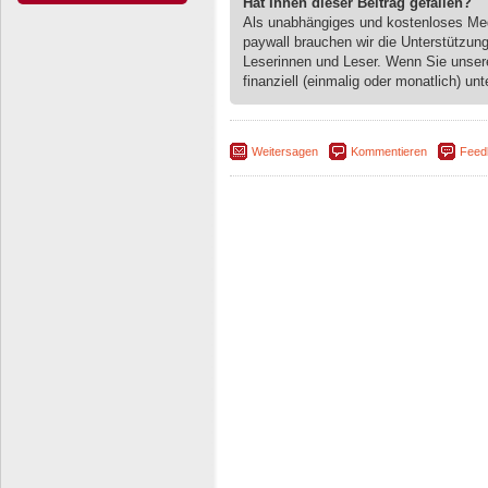
Hat Ihnen dieser Beitrag gefallen?
Als unabhängiges und kostenloses M
paywall brauchen wir die Unterstützun
Leserinnen und Leser. Wenn Sie unse
finanziell (einmalig oder monatlich) unt
Weitersagen
Kommentieren
Feed