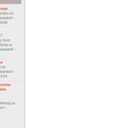
ister
ection im
sseldorf –
04/26
e“
ty Korn
llung zu
sseldorf –
im
r im
sseldorf –
11/24
ammler
 den
tellung zu
orf –