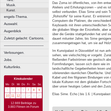
Das Zoma ist öffentliches, von ihm ent
Musik.
Ateliers und Erholungszonen – und es ist
Kunst.
selbst verbunden. Elias Sime und sein T
„Rohstoffe“ für seine Kunst. Er entnimmt
engels-Thema.
Computern die Platinen, die verschieden
Auswahl.
Keyboards mit ihren unterschiedlichen S
die globalen Wege der Einzelteile, aber
Augenblick
über die Geräte stattgefunden hat und s
Zuletzt gelacht: Cartoons.
dauert mitunter Jahre, bis Sime genügend
zusammengetragen hat, um sie auf Hol
––––––––––––––––––––
Im Kunstpalast in Düsseldorf ist nun anh
Verlosungen.
sehen, wie vielschichtig er vorgeht. Zun
fließenden Farbströmen wie gestisch abs
Jobs.
Formfindungen, lassen sich dann wie im 
Kulturlinks.
landschaftliche Gegebenheiten lesen und
vibrierenden räumlichen Oberfläche. Und
Kabel und ihre filigranen Bindungen von n
Kinokalender
lokale Kulturen mit dem globalen Fortschr
Mo
Di
Mi
Do
Fr
Sa
So
über unser heutiges Leben und den Zusta
3
4
5
6
7
8
9
Elias Sime. Echo | bis 1.6. | Kunstpalas
10
11
12
13
14
15
16
12.669 Beiträge zu
3.883 Filmen im Forum