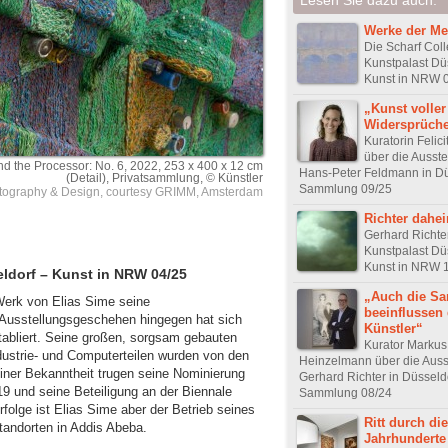
Werke der Me
Die Scharf Coll
Kunstpalast Dü
Kunst in NRW 
„Kunst voller
Widersprüch
Kuratorin Felici
über die Ausste
nd the Processor: No. 6, 2022, 253 x 400 x 12 cm
Hans-Peter Feldmann in Dü
(Detail), Privatsammlung, © Künstler
Sammlung 09/25
otography & Design, courtesy GRIMM, Amsterdam
Richter dahe
Gerhard Richte
Kunstpalast Dü
Kunst in NRW 
eldorf – Kunst in NRW 04/25
„Auch die S
 Werk von Elias Sime seine
beeinflussen
 Ausstellungsgeschehen hingegen hat sich
Künstler“
etabliert. Seine großen, sorgsam gebauten
Kurator Markus
ustrie- und Computerteilen wurden von den
Heinzelmann über die Auss
iner Bekanntheit trugen seine Nominierung
Gerhard Richter in Düsseld
9 und seine Beteiligung an der Biennale
Sammlung 08/24
rfolge ist Elias Sime aber der Betrieb seines
Ritt durch die
tandorten in Addis Abeba.
Jahrhunderte