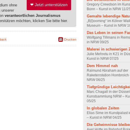
❤ Jetzt unterstützen
Gregory Crewdson im Kun
edium ohne
Bonn – Kunst in NRW 11/2
g unserer
ren
verantwortlichen Journalismus
Gemalte lebendige Natu
erstützen möchten, klicken Sie bitte hier.
„B{l}ooming“ im Kölner Wall
Museum – Kunst in NRW 1
Das Leben in seinen Fa
Wolfgang Tillmans in Rems
back
Drucken
in NRW 09/25
Malerei in schwierigen 
Julie Mehretu in K21 in Düs
Kunst in NRW 07/25
Dem Himmel nah
Raimund Abraham auf der
Raketenstation Hombroich 
NRW 06/25
Tiefgründige Leichtigkei
Marc Chagall in der Düssel
Kunstsammlung NRW – Ku
05/25
In globalen Zeiten
Elias Sime im Kunstpalast 
– Kunst in NRW 04/25
Die Geheimnisse bleibe
Axel Hütte im Bahnhof Rol