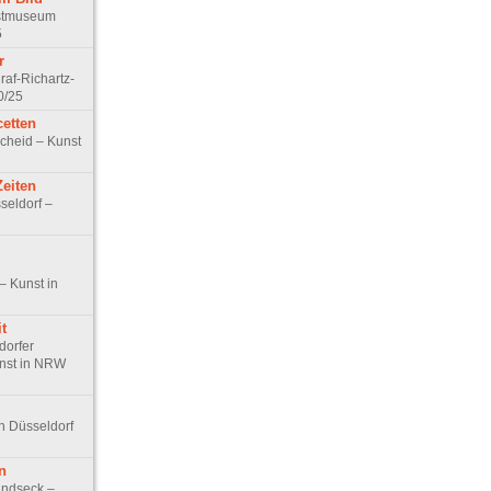
stmuseum
5
r
raf-Richartz-
0/25
cetten
cheid – Kunst
Zeiten
seldorf –
– Kunst in
t
dorfer
nst in NRW
in Düsseldorf
n
andseck –