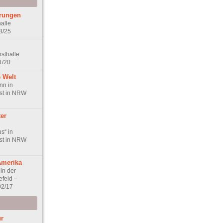
erungen
alle
8/25
nsthalle
1/20
e Welt
nn in
nst in NRW
ter
s“ in
nst in NRW
Amerika
in der
efeld –
02/17
ur