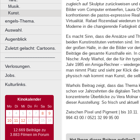
zugleich auf Skulptur zurückweisen und d
Musik.
Bilder vom Computer entwerfen, Laura 
Kunst.
konfrontieren die pastos-expressive Real
engels-Thema.
Virtualität. Rafael Rozendaal wiederum t
Moderne in die changierende Farbigkeit di
Auswahl.
Es macht Sinn, dass die Ansätze und The
Augenblick
beiden Kunstinstituten vertreten sind. I
der großen Halle, in der die Bilder vor 
Zuletzt gelacht: Cartoons.
Beiträge die gesamte Kunsthalle ein. In d
––––––––––––––––––––
Nische: Andy Warhol, der die für ihn ty
Jahr 1985 ein Amiga-Rechner – wiederge
Verlosungen.
man nimmt Platz und sieht per Klick die
Jobs.
physisch nah kommt man Kunst, die selbst
Kulturlinks.
Warhols Beitrag zeigt, dass das Thema k
schon vor Jahrzehnten die digitalen Tec
konzentrierte Überblicke zu Vera Molnar
Kinokalender
dieser Ausstellung: So frisch und aktuell
Mo
Di
Mi
Do
Fr
Sa
So
Zwischen Pixel und Pigment | bis 10.11. |
3
4
5
6
7
8
9
994 43 00 / 0521 32 99 95 00
10
11
12
13
14
15
16
12.669 Beiträge zu
3.883 Filmen im Forum
Hat Ihnen dieser Beitrag gefallen?