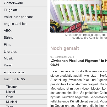
Gemeinwohl
Flugblatt.
trailer-ruhr podcast.
engels zahl-ich.
ABO.
Kaya (Kerstin Brätsch und Debo
Bühne.
courtesy die Künstler:inn
Film.
Noch gemalt
Literatur.
09. September 2024
Musik.
„Zwischen Pixel und Pigment“ in H
09/24
Kunst.
Es ist nie zu spät für die Kooperation z
engels spezial.
sie so produktiv ausfällt wie jetzt in He
Kultur in NRW.
Ausstellung „Zwischen Pixel und Pigment“
postdigitale Lebensformen reagiert. Die M
Theater.
Methoden, ist mit den Neuen Medien kom
Klassik.
das andere simuliert. So praktiziert Cor
Oper.
hybride, räumlich begriffene Gegenständli
reflektierende Künstlichkeit einlöst. Vivi
Musical.
im Gegenlicht des Monitors, die in ihrer
Tanz.