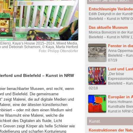
Entschleunigte Veränd
Edith Dekyndt in der Kunsth
Bielefeld – Kunst in NRW 0
Das aktuelle Museum
Monica Bonvicini in der Ku
Bielefeld – Kunst in NRW 1
 Eilers), Kaya‘s House 2015–2024, Mixed Media,
Fenster in di
en und Deborah Schamoni, © Kaya, Marta Herford
Anna Opperma
Foto: Philipp Ottendörfer
Bielefeld – Ku
07/19
Lust und Las
„Der böse
erford und Bielefeld – Kunst in NRW
Expressionismu
Bielefeld – Ku
02/18
weier benachbarter Museen, erst recht, wenn
rford und Bielefeld. Die gemeinsame
Europäer in 
 zeigt Malerei, die auf digitale Medien und
Hans Hofmann 
alerei, eine der ältesten künstlerischen
Kunsthalle Biel
biniert – oder mit dem einen Medium wird
Kunst in NRW 
inne Wasmuht eine Malerei, welche die
chkeit des Digitalen als fluide, Licht
Kunst.
an Greven zeigt Körper als helle Schleier wie
Konstruktionen der Nat
 Modellierung und scharfen Konturierung