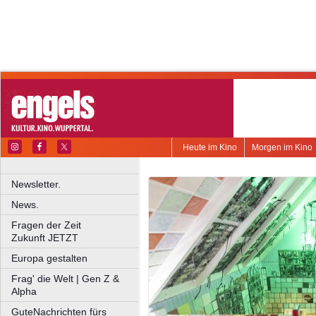
Heute im Kino
Morgen im Kino
Newsletter.
News.
Fragen der Zeit
Zukunft JETZT
Europa gestalten
Frag' die Welt | Gen Z &
Alpha
GuteNachrichten fürs