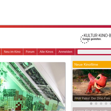
Neu im Kino
Forum
Alle Kinos
Anmelden
Neue Kinofilme
PAW Patrol: Der Dino-Film
Lesen Sie dazu auch: