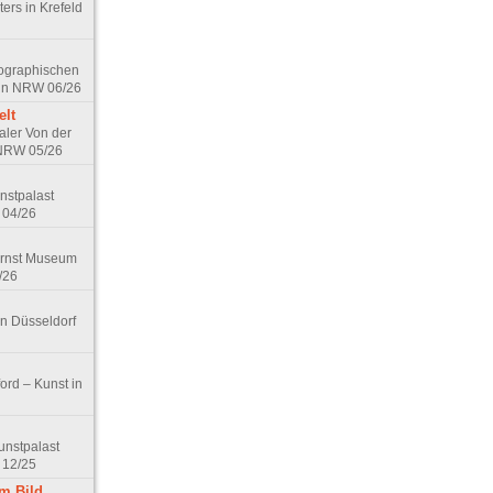
ers in Krefeld
tographischen
 in NRW 06/26
elt
aler Von der
 NRW 05/26
nstpalast
 04/26
Ernst Museum
/26
in Düsseldorf
ord – Kunst in
unstpalast
 12/25
em Bild