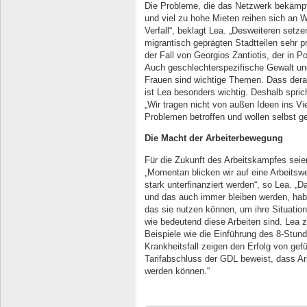
Die Probleme, die das Netzwerk bekämpf
und viel zu hohe Mieten reihen sich an
Verfall“, beklagt Lea. „Desweiteren setze
migrantisch geprägten Stadtteilen sehr p
der Fall von Georgios Zantiotis, der in P
Auch geschlechterspezifische Gewalt un
Frauen sind wichtige Themen. Dass dera
ist Lea besonders wichtig. Deshalb sprich
„Wir tragen nicht von außen Ideen ins Vie
Problemen betroffen und wollen selbst g
Die Macht der Arbeiterbewegung
Für die Zukunft des Arbeitskampfes sei
„Momentan blicken wir auf eine Arbeitswe
stark unterfinanziert werden“, so Lea. „D
und das auch immer bleiben werden, habe
das sie nutzen können, um ihre Situation
wie bedeutend diese Arbeiten sind. Lea ze
Beispiele wie die Einführung des 8-Stun
Krankheitsfall zeigen den Erfolg von gef
Tarifabschluss der GDL beweist, dass 
werden können.“