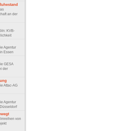
 Ruhestand
Das
haft an der
Köln: KVB-
ichkeit
Die Agentur
in Essen
 Die GESA
ei der
rung
Die Attac-AG
Die Agentur
Düsseldorf
ewegt
 Filmreihen von
jekt