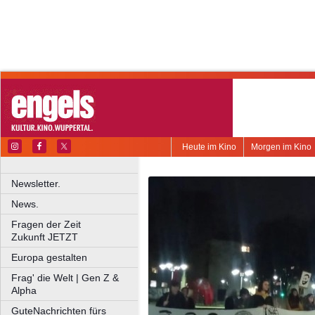
Heute im Kino
Morgen im Kino
Newsletter.
News.
Fragen der Zeit
Zukunft JETZT
Europa gestalten
Frag' die Welt | Gen Z &
Alpha
GuteNachrichten fürs