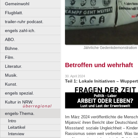
Gemeinwohl
Flugblatt.
trailer-ruhr podcast.
engels zahl-ich.
ABO.
Jährliche Gedenkdemonstration 
Bühne.
Film.
Betroffen und wehrhaft
Literatur.
Musik.
30. April 2024
Teil 1: Lokale Initiativen – Wupper
Kunst.
engels spezial.
Kultur in NRW.
engels-Thema.
Im März 2024 veröffentlichte die Mensc
Intro
Mijatović ihren Bericht über Deutschland
Leitartikel
Missstand: soziale Ungleichheit – Kind
Rassismus seien weit verbreitet. Was läs
Interview