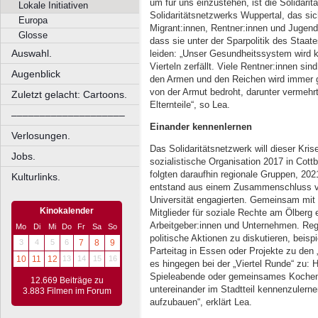
um für uns einzustehen, ist die Solidaritä
Lokale Initiativen
Solidaritätsnetzwerks Wuppertal, das sic
Europa
Migrant:innen, Rentner:innen und Jugend
Glosse
dass sie unter der Sparpolitik des Staat
Auswahl.
leiden: „Unser Gesundheitssystem wird ka
Vierteln zerfällt. Viele Rentner:innen sin
Augenblick
den Armen und den Reichen wird immer gr
von der Armut bedroht, darunter vermehrt
Zuletzt gelacht: Cartoons.
Elternteile“, so Lea.
––––––––––––––––––––
Einander kennenlernen
Verlosungen.
Das Solidaritätsnetzwerk will dieser Kri
Jobs.
sozialistische Organisation 2017 in Cottb
folgten daraufhin regionale Gruppen, 20
Kulturlinks.
entstand aus einem Zusammenschluss vo
Universität engagierten. Gemeinsam mit 
Kinokalender
Mitglieder für soziale Rechte am Ölberg 
Arbeitgeber:innen und Unternehmen. Rege
Mo
Di
Mi
Do
Fr
Sa
So
politische Aktionen zu diskutieren, beis
3
4
5
6
7
8
9
Parteitag in Essen oder Projekte zu den
10
11
12
13
14
15
16
es hingegen bei der „Viertel Runde“ zu: 
Spieleabende oder gemeinsames Kochen. 
12.669 Beiträge zu
untereinander im Stadtteil kennenzulern
3.883 Filmen im Forum
aufzubauen“, erklärt Lea.