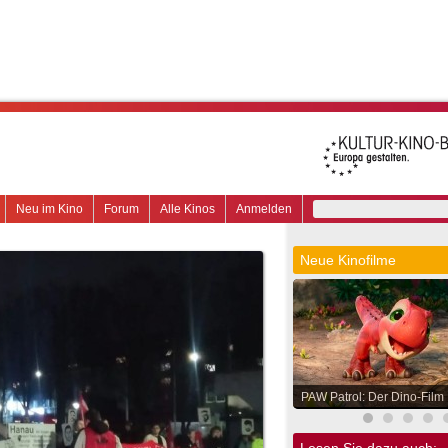
Neu im Kino
Forum
Alle Kinos
Anmelden
Neue Kinofilme
PAW Patrol: Der Dino-Film
Lesen Sie dazu auch: