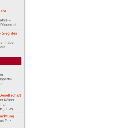
mehr
athie –
d Dänemark
e Sieg des
sen haben,
iere
Der
ppertal
ein
Gesellschaft
Der Kölner
haft
ft (GEW)
rachtung
as Fritz-