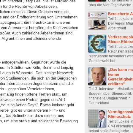
Unternehmer M
t im Stadtteil“, sagt Lea. Sie ist Mitglied des
über die Vier-Tage-Woche
h für die Rechte von Arbeitslosen,
lichen einsetzt. Diese Gruppen verbinde,
Bereicherte A
es und der Profitorientierung von Unternehmen
Teil 2: Lokale In
puttgespart, die Infrastruktur in unseren
Der Verein Mig
d von Altersarmut betroffen, die Kluft zwischen
Arbeitswelt
ößer. Auch zahlreiche Arbeiter:innen sind
Verfassungsb
 Migrant:innen und alleinerziehende
Steuer-Eldor
Teil 3: Leitartik
Reichsten trag
hierzulande besonders we
Gemeinwohl bei
se entgegenwirken. Gegründet wurde die
us. In Städten wie Köln, Berlin und Leipzig
„Das kann ma
21 auch in Wuppertal. Das hiesige Netzwerk
keiner
n Studierenden, die sich an der Bergischen
Gerechtigkeit
der Internationalen Jugend setzen sich die
erklären“
Teil 3: Interview – Historike
ein – gegenüber Vermieter:innen,
Buggeln über Steuerpolitik
lmäßig finden offene Treffen statt, um
finanzielle Ungleichheit in
pielsweise einen Protest gegen den AfD-
Deutschland
 „Housing Action Days“. Etwas lockerer geht
Hierbei gibt es unter anderem Film- und
Vermögensste
„Das Solinetz soll dazu dienen, uns
Klimaschutz
en, um eine starke und solidarische Bewegung
Teil 3: Lokale In
Co-Forschungs
betont sozio-ökologische