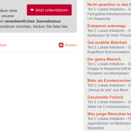
Nicht sprachlos in den
Teil 1: Lokale Initiativen – 
❤ Jetzt unterstützen
edium ohne
Fachgebiet Arbeitswissensc
g unserer
Uni Wuppertal
ren
verantwortlichen Journalismus
Entspannt unterwegs
erstützen möchten, klicken Sie bitte hier.
Teil 2: Lokale Initiativen – 
Kampagne für mehr Freundl
Gut erzählte Wahrheit
back
Drucken
Teil 3: Lokale Initiativen – 
Kugelfisch Kommunikation 
Der ganze Mensch
Teil 1: Lokale Initiativen –
Gruppe in Wuppertal hilft b
Rückkehr ins Arbeitsleben
Mehr als Existenzsiche
Teil 2: Lokale Initiativen – 
„Genug für alle“ aus Bonn
Geschenkte Freizeit
Teil 3: Lokale Initiativen – 
Wake Up Communications 
Was junge Menschen b
Teil 1: Lokale Initiativen –
Jugendlichen im Medienpro
Wuppertal