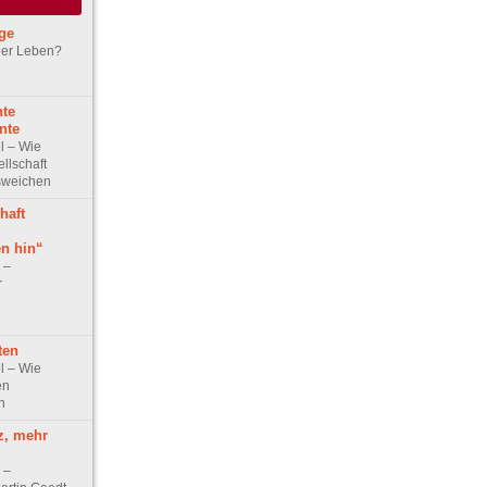
ge
oder Leben?
nte
nte
el – Wie
ellschaft
usweichen
haft
en hin“
w –
r
ten
el – Wie
en
n
z, mehr
w –