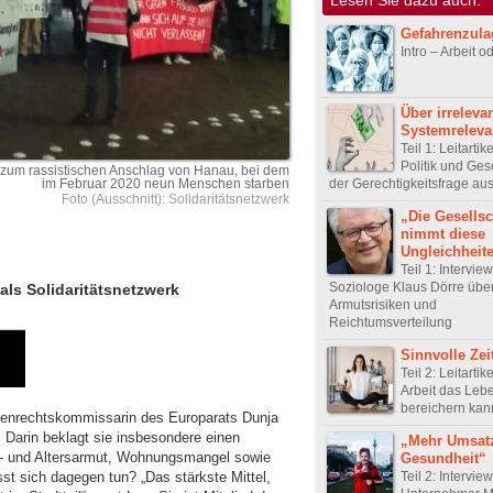
Gefahrenzula
Intro – Arbeit 
Über irreleva
Systemreleva
Teil 1: Leitartik
Politik und Ges
zum rassistischen Anschlag von Hanau, bei dem
der Gerechtigkeitsfrage a
im Februar 2020 neun Menschen starben
Foto (Ausschnitt): Solidaritätsnetzwerk
„Die Gesellsc
nimmt diese
Ungleichheit
Teil 1: Intervie
Soziologe Klaus Dörre übe
tals Solidaritätsnetzwerk
Armutsrisiken und
Reichtumsverteilung
Sinnvolle Zei
Teil 2: Leitartik
Arbeit das Leb
bereichern kan
henrechtskommissarin des Europarats Dunja
. Darin beklagt sie insbesondere einen
„Mehr Umsat
er- und Altersarmut, Wohnungsmangel sowie
Gesundheit“
st sich dagegen tun? „Das stärkste Mittel,
Teil 2: Intervie