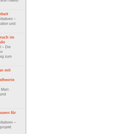
artin Gaedt
rbeit
itiativen –
ration und
ruch im
ado
el – Die
en
nig zum
n mit
stheorie
r Marc
 und
uern für
itiativen –
projekt