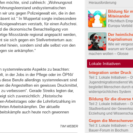
en möchte, sind zahlreich: „Wohnungsnot
Herausforderung
 Wohnungsleerstand undsystematischen
Bildung für 
n wir uns gegen Polizeigewalt ein, die in den
Miteinander
räsent ist.“ In Wuppertal sorgte insbesondere
Pflichtfach Emp
olizeigewahrsam verstarb, für einen Aufschrei.
Europa-Vorbil
d die ökonomische Benachteiligung von
Der heimlich
rtige Missstände regional angepackt werden,
Kapitalismus
t sie sich gegen ein Stellvertretertum aus:
Wie wir verges
rtel hinein, sondern sind alle selbst von den
warum wir Karr
egen sie ankämpfen.“
machen wollen – Glosse
Lokale Initiativen
en systemrelevante Aspekte zu beachten:
Integration unter Druck
lt, in der Jobs in der Pflege oder im ÖPNV
Teil 1: Lokale Initiativen – 
a diese Berufe allerdings systemrelevant sind
Jugendmigrationsdienst Wu
n die Angestellten ein gewisses Druckmittel,
begleitet Menschen durch 
 zu verbessern“. Gerade Streiks legten dar,
widersprüchliches System
igt sich zuversichtlich: „Historische
Bildung für die diverse 
den-Arbeitstages oder die Lohnfortzahlung im
Teil 2: Lokale Initiativen – 
ührten Arbeitskämpfen. Der aktuelle
Stadtverband der Gewerksc
Arbeitskämpfe auch heute noch gewonnen
Erziehung und Wissenscha
Gegen die Menschenve
Teil 3: Lokale Initiativen – D
TIM WEBER
Bauer-Forum in Bochum