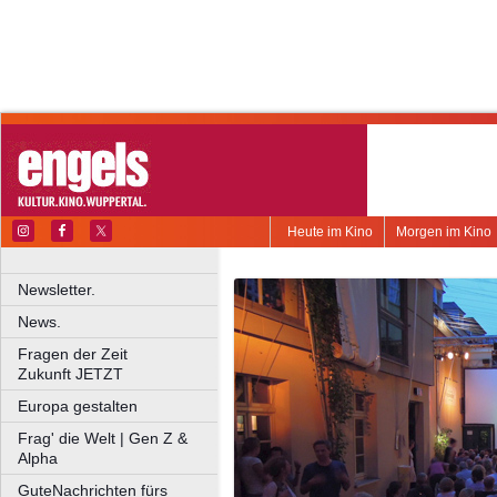
Heute im Kino
Morgen im Kino
Newsletter.
News.
Fragen der Zeit
Zukunft JETZT
Europa gestalten
Frag' die Welt | Gen Z &
Alpha
GuteNachrichten fürs