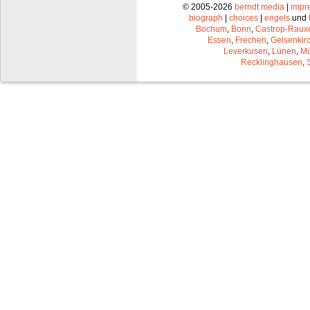
© 2005-2026
berndt media
|
impr
biograph
|
choices
|
engels
und
Bochum
,
Bonn
,
Castrop-Raux
Essen
,
Frechen
,
Gelsenkir
Leverkusen
,
Lünen
,
Mü
Recklinghausen
,