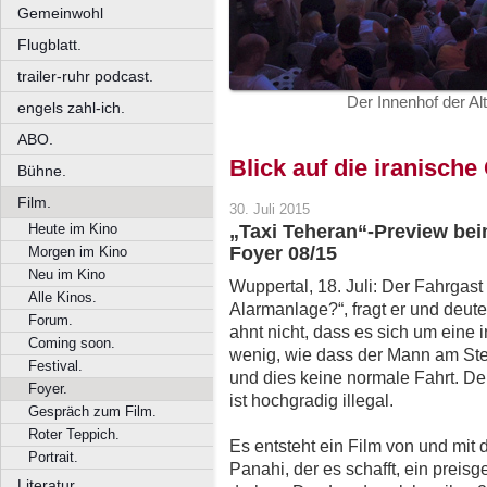
Gemeinwohl
Flugblatt.
trailer-ruhr podcast.
Der Innenhof der A
engels zahl-ich.
ABO.
Blick auf die iranische
Bühne.
Film.
30. Juli 2015
Heute im Kino
„Taxi Teheran“-Preview be
Foyer 08/15
Morgen im Kino
Neu im Kino
Wuppertal, 18. Juli: Der Fahrgast i
Alle Kinos.
Alarmanlage?“, fragt er und deute
Forum.
ahnt nicht, dass es sich um eine 
Coming soon.
wenig, wie dass der Mann am Steu
Festival.
und dies keine normale Fahrt. De
Foyer.
ist hochgradig illegal.
Gespräch zum Film.
Roter Teppich.
Es entsteht ein Film von und mit
Portrait.
Panahi, der es schafft, ein preis
Literatur.