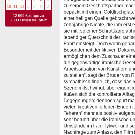
zu seinem Geschäftspartner mache
10
11
12
13
14
15
16
bepackt mit einem Goldfischglas,
12.669 Beiträge zu
einer heiligen Quelle gebracht w
3.883 Filmen im Forum
zehnjährige Nichte, die ihm erst 
sie mit „so einer Schrottkarre abh
lebendiger Querschnitt der iranisc
Fahrt einsteigt. Doch worin genau
Besonderheit der fiktiven Dokum
ermöglichen dem Zuschauer einen
die gegenwärtige iranische Gesel
Arbeitssituation von Künstlern un
zu stellen“, sagt der Bruder von
sympathisch finde ich, dass das r
Szene mitschwingt, aber eigentlic
äußert sich die kontrollierte All
Begegnungen; dennoch spürt man,
vielen kreativen, offenen Enden 
Teheran“ mehr als positiv aufgen
sehr berührt über die ironische u
Umstände im Iran. Tykwer und se
Nachfrage zum Anlass, den Film i