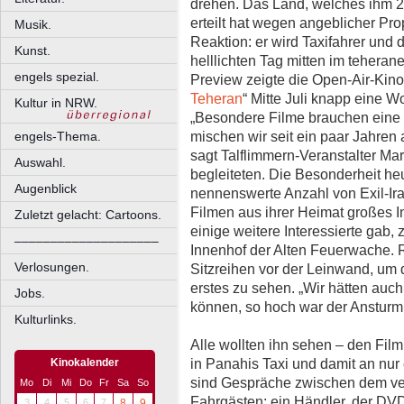
drehen. Das Land, welches ihm 2
erteilt hat wegen angeblicher P
Musik.
Reaktion: er wird Taxifahrer und
Kunst.
helllichten Tag mitten im teherane
engels spezial.
Preview zeigte die Open-Air-Kino
Teheran
“ Mitte Juli knapp eine Wo
Kultur in NRW.
„Besondere Filme brauchen ein
mischen wir seit ein paar Jahren
engels-Thema.
sagt Talflimmern-Veranstalter Ma
Auswahl.
begleiteten. Die Besonderheit heu
Augenblick
nennenswerte Anzahl von Exil-Ir
Filmen aus ihrer Heimat großes I
Zuletzt gelacht: Cartoons.
einige weitere Interessierte gab, 
––––––––––––––––––––
Innenhof der Alten Feuerwache. 
Verlosungen.
Sitzreihen vor der Leinwand, um d
erstes zu sehen. „Wir hätten auc
Jobs.
können, so hoch war der Ansturm
Kulturlinks.
Alle wollten ihn sehen – den Film
in Panahis Taxi und damit an nur 
Kinokalender
sind Gespräche zwischen dem ver
Mo
Di
Mi
Do
Fr
Sa
So
Fahrgästen: ein Händler, der D
3
4
5
6
7
8
9