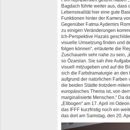
Bagdach führte weiter aus, dass 
Lebensrealität hier eine gute Basi
Funktionen hinter der Kamera von
Gegenüber Fatma Aydemirs Roma
zu einigen Veränderungen komme
Ich-Perspektive Hazals geschilder
visuelle Umsetzung finden und de
folgen können“, erläuterte die Re
ZuschauerIn sehr nahe zu sein, 
so Özarslan. Sie sah ihre Aufgab
visuell mitzugeben und auf die B
sich die Farbdramaturgie an den 
aufgrund der natürlichen Farben v
die beiden Städte trotzdem mitei
europäisches Thema ist, von dem
marginalisierte Menschen.“ Da 
„Ellbogen“ am 17. April im Odeon
das IFFF kurzfristig noch ein we
das dort am Samstag, den 20. Apri