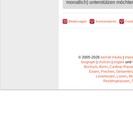
monatlich) unterstützen möchten,
Weitersagen
Kommentieren
Feed
© 2005-2026
berndt media
|
impr
biograph
|
choices
|
engels
und
Bochum
,
Bonn
,
Castrop-Raux
Essen
,
Frechen
,
Gelsenkir
Leverkusen
,
Lünen
,
Mü
Recklinghausen
,