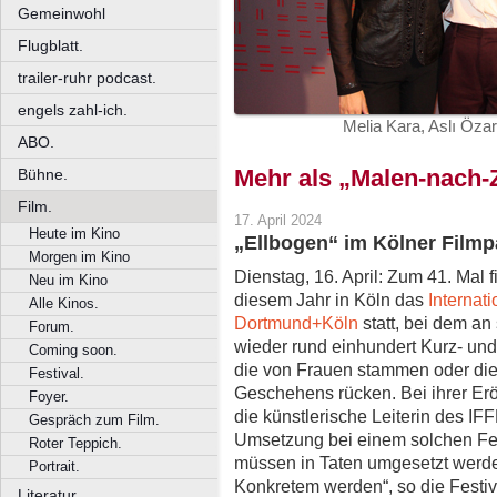
Gemeinwohl
Flugblatt.
trailer-ruhr podcast.
engels zahl-ich.
Melia Kara, Aslı Öza
ABO.
Mehr als „Malen-nach
Bühne.
Film.
17. April 2024
Heute im Kino
„Ellbogen“ im Kölner Filmpa
Morgen im Kino
Dienstag, 16. April: Zum 41. Mal f
Neu im Kino
diesem Jahr in Köln das
Internat
Alle Kinos.
Dortmund+Köln
statt, bei dem an
Forum.
wieder rund einhundert Kurz- und
Coming soon.
die von Frauen stammen oder dies
Festival.
Geschehens rücken. Bei ihrer Er
Foyer.
die künstlerische Leiterin des IFF
Gespräch zum Film.
Umsetzung bei einem solchen Fes
Roter Teppich.
müssen in Taten umgesetzt werd
Portrait.
Konkretem werden“, so die Festival
Literatur.