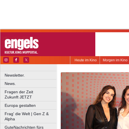
Heute im Kino
Morgen im Kino
Newsletter.
News.
Fragen der Zeit
Zukunft JETZT
Europa gestalten
Frag' die Welt | Gen Z &
Alpha
GuteNachrichten fürs