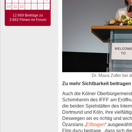
10
11
12
13
14
15
16
12.669 Beiträge zu
3.883 Filmen im Forum
Dr. Maxa Zoller bei 
Zu mehr Sichtbarkeit beitragen
Auch die Kölner Oberbürgermeist
Schirmherrin des IFFF am Eröffn
die beiden Spielstätten des Inter
Dortmund und Köln, ihre vielfältig
Deswegen sei es richtig und wicht
Özarslans „
Ellbogen
“ ausgewählt
Film dazu beitrage, „dass sich d