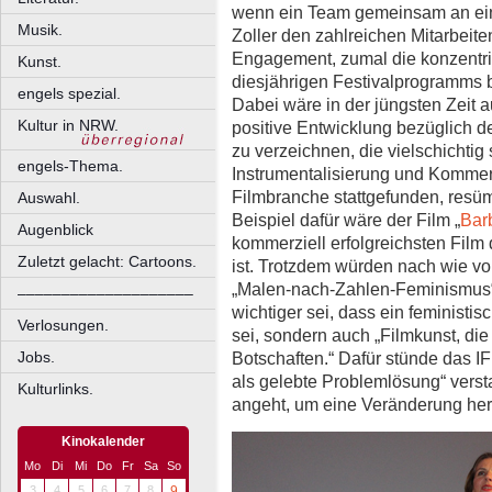
wenn ein Team gemeinsam an ei
Musik.
Zoller den zahlreichen Mitarbeite
Engagement, zumal die konzentr
Kunst.
diesjährigen Festivalprogramms be
engels spezial.
Dabei wäre in der jüngsten Zeit 
Kultur in NRW.
positive Entwicklung bezüglich 
zu verzeichnen, die vielschichtig
engels-Thema.
Instrumentalisierung und Kommer
Filmbranche stattgefunden, resüm
Auswahl.
Beispiel dafür wäre der Film „
Bar
Augenblick
kommerziell erfolgreichsten Fil
Zuletzt gelacht: Cartoons.
ist. Trotzdem würden nach wie vo
„Malen-nach-Zahlen-Feminismus
––––––––––––––––––––
wichtiger sei, dass ein feministi
Verlosungen.
sei, sondern auch „Filmkunst, die
Jobs.
Botschaften.“ Dafür stünde das 
als gelebte Problemlösung“ verst
Kulturlinks.
angeht, um eine Veränderung her
Kinokalender
Mo
Di
Mi
Do
Fr
Sa
So
3
4
5
6
7
8
9