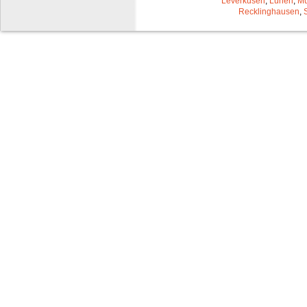
Leverkusen
,
Lünen
,
Mü
Recklinghausen
,