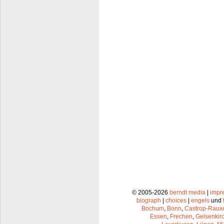
© 2005-2026
berndt media
|
impr
biograph
|
choices
|
engels
und
Bochum
,
Bonn
,
Castrop-Raux
Essen
,
Frechen
,
Gelsenkir