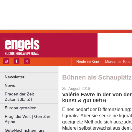
Heute im Kino
Morgen im Kino
Bühnen als Schauplätz
Newsletter.
News.
25. August 2016
Fragen der Zeit
Valérie Favre in der Von d
Zukunft JETZT
kunst & gut 09/16
Europa gestalten
Eines bedarf der Differenzierung: 
figurativ. Aber sie sei keine figur
Frag' die Welt | Gen Z &
geeignete Methode sich auszudrü
Alpha
Malerei selbst erwächst aus dem 
GuteNachrichten fürs