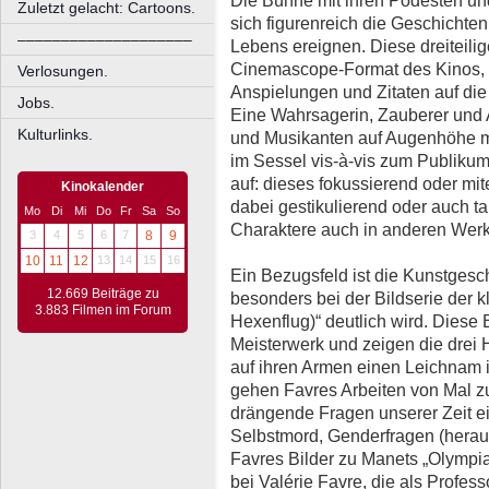
Die Bühne mit ihren Podesten und
Zuletzt gelacht: Cartoons.
sich figurenreich die Geschichten
––––––––––––––––––––
Lebens ereignen. Diese dreiteilig
Cinemascope-Format des Kinos, 
Verlosungen.
Anspielungen und Zitaten auf die
Jobs.
Eine Wahrsagerin, Zauberer und 
Kulturlinks.
und Musikanten auf Augenhöhe mi
im Sessel vis-à-vis zum Publikum 
auf: dieses fokussierend oder mi
Kinokalender
dabei gestikulierend oder auch t
Mo
Di
Mi
Do
Fr
Sa
So
Charaktere auch in anderen Wer
3
4
5
6
7
8
9
10
11
12
13
14
15
16
Ein Bezugsfeld ist die Kunstgesc
12.669 Beiträge zu
besonders bei der Bildserie der 
3.883 Filmen im Forum
Hexenflug)“ deutlich wird. Diese 
Meisterwerk und zeigen die drei 
auf ihren Armen einen Leichnam i
gehen Favres Arbeiten von Mal zu
drängende Fragen unserer Zeit ei
Selbstmord, Genderfragen (heraus
Favres Bilder zu Manets „Olympia“
bei Valérie Favre, die als Profess