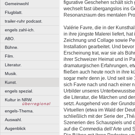
figurative Geschehen schält sich
Gemeinwohl
wechselt fast übergangslos ins G
Flugblatt.
Resonanzraum des mentalen Pro
trailer-ruhr podcast.
Valérie Favre, die in der Kunstha
engels zahl-ich.
in ihre jüngste Malerei liefert, h
ABO.
Zeichnung und Collage sowie Pe
Installation gearbeitet. Und bevor
Bühne.
Erscheinung trat, war sie als Büh
Film.
ihrer Schweizer Heimat und in Par
Literatur.
dramaturgischen Erfahrungen, e
fließen auch heute noch in ihre kün
Musik.
sogar mehr denn je. Und seit sie 
Kunst.
sich Favre nach und nach einer n
Urbilder unseres Unterbewusstsei
engels spezial.
die Literatur, die Märchen und de
Kultur in NRW.
setzt. Ausgehend von der Grunds
Virtuellen (etwa im Wald der Deu
engels-Thema.
schließlich mit der Serie der „Thé
Auswahl.
Szenerien des Schauspiels und de
Augenblick
auf die Commedia dell‘Arte und 