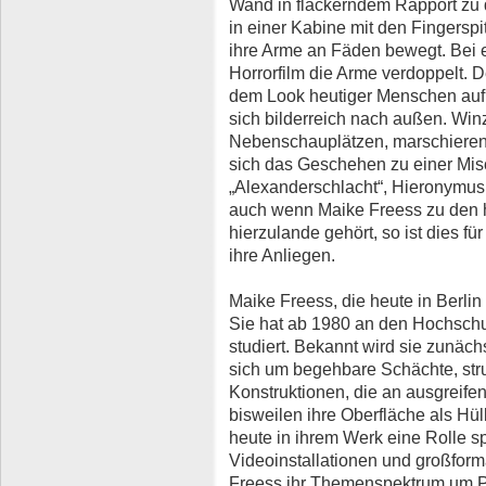
Wand in flackerndem Rapport zu d
in einer Kabine mit den Fingersp
ihre Arme an Fäden bewegt. Bei 
Horrorfilm die Arme verdoppelt. 
dem Look heutiger Menschen auf,
sich bilderreich nach außen. Win
Nebenschauplätzen, marschieren 
sich das Geschehen zu einer Mis
„Alexanderschlacht“, Hieronymus 
auch wenn Maike Freess zu den
hierzulande gehört, so ist dies fü
ihre Anliegen.
Maike Freess, die heute in Berlin
Sie hat ab 1980 an den Hochschul
studiert. Bekannt wird sie zunäch
sich um begehbare Schächte, struk
Konstruktionen, die an ausgreif
bisweilen ihre Oberfläche als Hül
heute in ihrem Werk eine Rolle s
Videoinstallationen und großforma
Freess ihr Themenspektrum um 