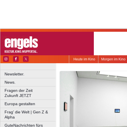
Heute im Kino
Morgen im Kino
Newsletter.
News.
Fragen der Zeit
Zukunft JETZT
Europa gestalten
Frag' die Welt | Gen Z &
Alpha
GuteNachrichten fürs