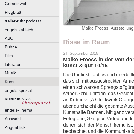
Gemeinwohl
Flugblatt.
trailer-ruhr podcast.
Maike Freess, Ausstellung
engels zahl-ich.
ABO.
Risse im Raum
Bühne.
24. September 2015
Film.
Maike Freess in der Von de
Literatur.
kunst & gut 10/15
Musik.
Die Uhr tickt, lautlos und unerbit
das sich mit ausgestreckten Arme
Kunst.
einen schwarzen Sprengstoffgürtel,
engels spezial.
seiner Schuluniform, das Gesicht 
Kultur in NRW.
an Kubricks „A Clockwork Orange
aber durchzieht die gesamte Auss
engels-Thema.
Kunsthalle Barmen. Mit ganz ve
Fotografie, Skulptur, Video und Ins
Auswahl.
denen sich der Mensch fremd ist
Augenblick
beobachtet und die Kommunikatio