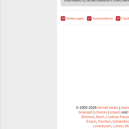
Weitersagen
Kommentieren
Feed
© 2005-2026
berndt media
|
impr
biograph
|
choices
|
engels
und
Bochum
,
Bonn
,
Castrop-Raux
Essen
,
Frechen
,
Gelsenkir
Leverkusen
,
Lünen
,
Mü