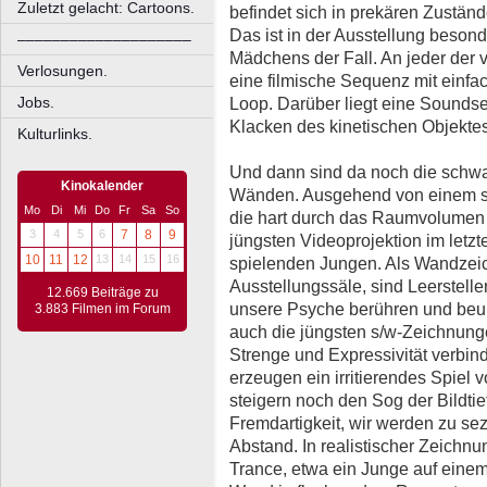
Zuletzt gelacht: Cartoons.
befindet sich in prekären Zuständ
Das ist in der Ausstellung besond
––––––––––––––––––––
Mädchens der Fall. An jeder der v
Verlosungen.
eine filmische Sequenz mit einfa
Jobs.
Loop. Darüber liegt eine Soundse
Klacken des kinetischen Objektes
Kulturlinks.
Und dann sind da noch die schwa
Kinokalender
Wänden. Ausgehend von einem sku
Mo
Di
Mi
Do
Fr
Sa
So
die hart durch das Raumvolumen s
3
4
5
6
7
8
9
jüngsten Videoprojektion im letzt
10
11
12
13
14
15
16
spielenden Jungen. Als Wandzeic
Ausstellungssäle, sind Leerstelle
12.669 Beiträge zu
unsere Psyche berühren und beu
3.883 Filmen im Forum
auch die jüngsten s/w-Zeichnunge
Strenge und Expressivität verbin
erzeugen ein irritierendes Spiel v
steigern noch den Sog der Bildt
Fremdartigkeit, wir werden zu s
Abstand. In realistischer Zeichnun
Trance, etwa ein Junge auf einem