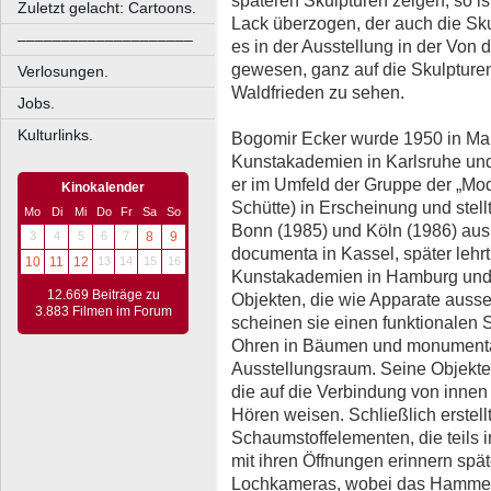
späteren Skulpturen zeigen, so is
Zuletzt gelacht: Cartoons.
Lack überzogen, der auch die Sk
––––––––––––––––––––
es in der Ausstellung in der Von
gewesen, ganz auf die Skulpturen 
Verlosungen.
Waldfrieden zu sehen.
Jobs.
Kulturlinks.
Bogomir Ecker wurde 1950 in Mar
Kunstakademien in Karlsruhe und i
er im Umfeld der Gruppe der „Mode
Kinokalender
Schütte) in Erscheinung und stell
Mo
Di
Mi
Do
Fr
Sa
So
Bonn (1985) und Köln (1986) aus.
3
4
5
6
7
8
9
documenta in Kassel, später lehrt
10
11
12
13
14
15
16
Kunstakademien in Hamburg und 
12.669 Beiträge zu
Objekten, die wie Apparate aus
3.883 Filmen im Forum
scheinen sie einen funktionalen 
Ohren in Bäumen und monumenta
Ausstellungsraum. Seine Objekte
die auf die Verbindung von inne
Hören weisen. Schließlich erstell
Schaumstoffelementen, die teils 
mit ihren Öffnungen erinnern spät
Lochkameras, wobei das Hammersc