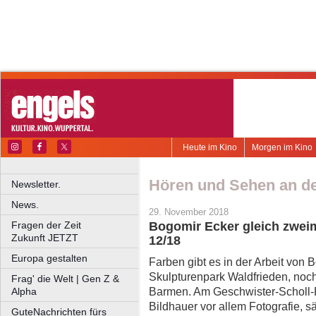
Heute im Kino
Morgen im Kino
Hören und Sehen an de
Newsletter.
News.
29. November 2018
Fragen der Zeit
Bogomir Ecker gleich zweim
Zukunft JETZT
12/18
Europa gestalten
Farben gibt es in der Arbeit von
Skulpturenpark Waldfrieden, noch
Frag' die Welt | Gen Z &
Barmen. Am Geschwister-Scholl-P
Alpha
Bildhauer vor allem Fotografie, s
GuteNachrichten fürs