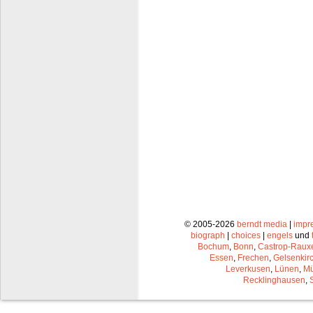
© 2005-2026
berndt media
|
impr
biograph
|
choices
|
engels
und
Bochum
,
Bonn
,
Castrop-Raux
Essen
,
Frechen
,
Gelsenkir
Leverkusen
,
Lünen
,
Mü
Recklinghausen
,