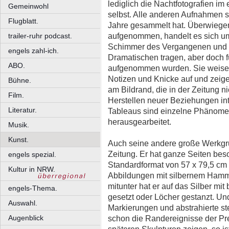
lediglich die Nachtfotografien 
Gemeinwohl
selbst. Alle anderen Aufnahmen s
Flugblatt.
Jahre gesammelt hat. Überwiegen
aufgenommen, handelt es sich um
trailer-ruhr podcast.
Schimmer des Vergangenen und 
engels zahl-ich.
Dramatischen tragen, aber doch fü
ABO.
aufgenommen wurden. Sie weisen
Notizen und Knicke auf und zei
Bühne.
am Bildrand, die in der Zeitung n
Film.
Herstellen neuer Beziehungen int
Literatur.
Tableaus sind einzelne Phänomene
herausgearbeitet.
Musik.
Kunst.
Auch seine andere große Werkgrup
Zeitung. Er hat ganze Seiten bes
engels spezial.
Standardformat von 57 x 79,5 cm 
Kultur in NRW.
Abbildungen mit silbernem Hamm
mitunter hat er auf das Silber mi
engels-Thema.
gesetzt oder Löcher gestanzt. Un
Auswahl.
Markierungen und abstrahierte s
Augenblick
schon die Randereignisse der Pre