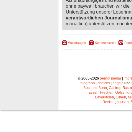
Als unabhängiges und kostenl
ohne paywall brauchen wir die
Unterstützung unserer Leserin
verantwortlichen Journalism
monatlich) unterstützen möchten,
Weitersagen
Kommentieren
Feed
© 2005-2026
berndt media
|
impr
biograph
|
choices
|
engels
und
Bochum
,
Bonn
,
Castrop-Raux
Essen
,
Frechen
,
Gelsenkir
Leverkusen
,
Lünen
,
Mü
Recklinghausen
,