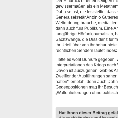
Der Eindruck einer einseitigen me
gewissermaßen als ein Metathem
Dahn selbst, die feststellte, das
Generalsekretär António Guterres
Weltordnung brauche, medial ledi
dann auch fürs Publikum. Eine 
langjährige Hörfunkjournalistin, 
Sachzwänge, die Dissidenz für fr
Ihr Urteil über von ihr behauptete
rechtlichen Sendern lautet indes:
Hätte es wohl Buhrufe gegeben, we
Interpretationen des Kriegs na
Davon ist auszugehen. Gab es A
Zweifler der Ausführungen sahen 
halten“, empfahl denn auch Dahn, 
Gegenpositionen mag ihr Besuch 
„Waffenlieferungen ohne politisch
Hat Ihnen dieser Beitrag gefa