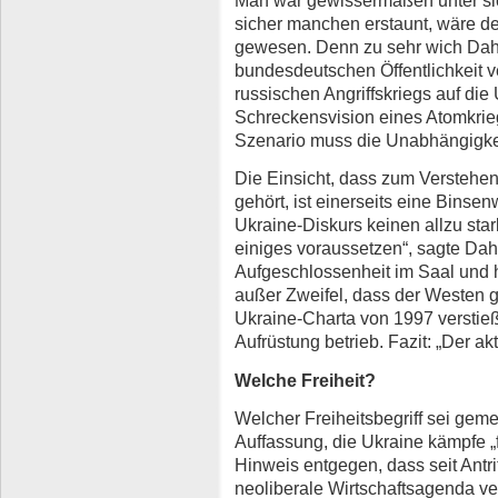
Man war gewissermaßen unter sich
sicher manchen erstaunt, wäre d
gewesen. Denn zu sehr wich Dahns
bundesdeutschen Öffentlichkeit v
russischen Angriffskriegs auf die 
Schreckensvision eines Atomkrieg
Szenario muss die Unabhängigkei
Die Einsicht, dass zum Verstehen
gehört, ist einerseits eine Binsen
Ukraine-Diskurs keinen allzu star
einiges voraussetzen“, sagte Dah
Aufgeschlossenheit im Saal und h
außer Zweifel, dass der Westen 
Ukraine-Charta von 1997 verstie
Aufrüstung betrieb. Fazit: „Der ak
Welche Freiheit?
Welcher Freiheitsbegriff sei gemei
Auffassung, die Ukraine kämpfe „fü
Hinweis entgegen, dass seit Antri
neoliberale Wirtschaftsagenda ver