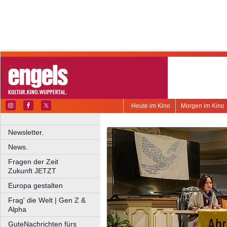
Heute im Kino
Morgen im Kino
Newsletter.
News.
Fragen der Zeit
Zukunft JETZT
Europa gestalten
Frag' die Welt | Gen Z &
Alpha
GuteNachrichten fürs