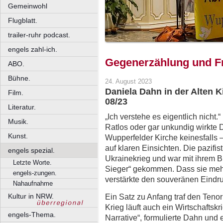
Gemeinwohl
Flugblatt.
trailer-ruhr podcast.
engels zahl-ich.
Gegenerzählung und Fr
ABO.
Bühne.
24. August 2023
Daniela Dahn in der Alten K
Film.
08/23
Literatur.
„Ich verstehe es eigentlich nicht.
Musik.
Ratlos oder gar unkundig wirkte 
Kunst.
Wupperfelder Kirche keinesfalls –
auf klaren Einsichten. Die pazifi
engels spezial.
Ukrainekrieg und war mit ihrem B
Letzte Worte.
Sieger“ gekommen. Dass sie mehr 
engels-zungen.
verstärkte den souveränen Eindru
Nahaufnahme
Ein Satz zu Anfang traf den Ten
Kultur in NRW.
Krieg läuft auch ein Wirtschaftsk
engels-Thema.
Narrative“, formulierte Dahn und