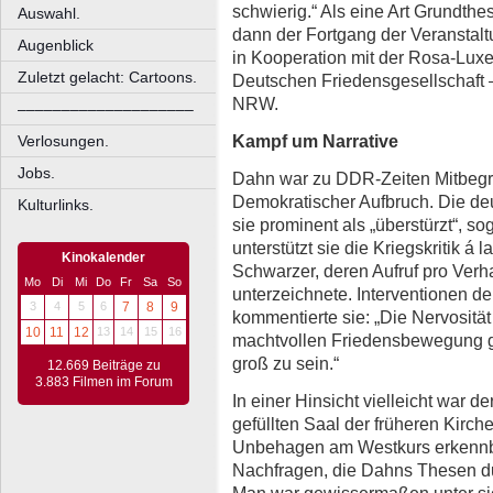
schwierig.“ Als eine Art Grundthe
Auswahl.
dann der Fortgang der Veranstal
Augenblick
in Kooperation mit der Rosa-Lux
Zuletzt gelacht: Cartoons.
Deutschen Friedensgesellschaft 
NRW.
––––––––––––––––––––
Kampf um Narrative
Verlosungen.
Jobs.
Dahn war zu DDR-Zeiten Mitbegrü
Demokratischer Aufbruch. Die deu
Kulturlinks.
sie prominent als „überstürzt“, s
unterstützt sie die Kriegskritik á
Kinokalender
Schwarzer, deren Aufruf pro Ver
Mo
Di
Mi
Do
Fr
Sa
So
unterzeichnete. Interventionen d
3
4
5
6
7
8
9
kommentierte sie: „Die Nervosität
10
11
12
13
14
15
16
machtvollen Friedensbewegung ge
groß zu sein.“
12.669 Beiträge zu
3.883 Filmen im Forum
In einer Hinsicht vielleicht war d
gefüllten Saal der früheren Kirc
Unbehagen am Westkurs erkennbar
Nachfragen, die Dahns Thesen d