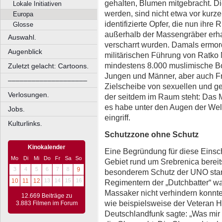
gehalten, Blumen mitgebracht. Die
Lokale Initiativen
werden, sind nicht etwa vor kurz
Europa
identifizierte Opfer, die nun ihr
Glosse
außerhalb der Massengräber erhal
Auswahl.
verscharrt wurden. Damals ermor
Augenblick
militärischen Führung von Ratko 
mindestens 8.000 muslimische Bo
Zuletzt gelacht: Cartoons.
Jungen und Männer, aber auch 
––––––––––––––––––––
Zielscheibe von sexuellen und gew
Verlosungen.
der seitdem im Raum steht: Das 
es habe unter den Augen der Weltö
Jobs.
eingriff.
Kulturlinks.
Schutzzone ohne Schutz
Kinokalender
Eine Begründung für diese Einsch
Mo
Di
Mi
Do
Fr
Sa
So
Gebiet rund um Srebrenica bere
3
4
5
6
7
8
9
besonderem Schutz der UNO stan
10
11
12
13
14
15
16
Regimentern der „Dutchbatter“ war
Massaker nicht verhindern konnte
12.669 Beiträge zu
wie beispielsweise der Veteran 
3.883 Filmen im Forum
Deutschlandfunk sagte: „Was mir 