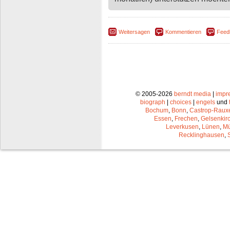
Weitersagen
Kommentieren
Feed
© 2005-2026
berndt media
|
impr
biograph
|
choices
|
engels
und
Bochum
,
Bonn
,
Castrop-Raux
Essen
,
Frechen
,
Gelsenkir
Leverkusen
,
Lünen
,
Mü
Recklinghausen
,