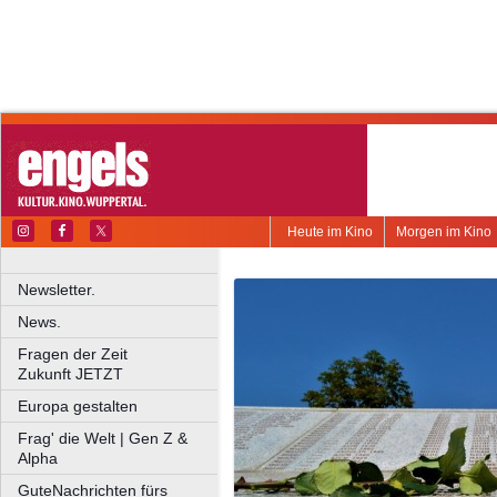
Heute im Kino
Morgen im Kino
Newsletter.
News.
Fragen der Zeit
Zukunft JETZT
Europa gestalten
Frag' die Welt | Gen Z &
Alpha
GuteNachrichten fürs