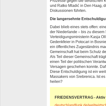
Prozesse gegen die serbischen 
und Ratko Mladić in Den Haag, di
Diskussionen führten.
Die langersehnte Entschuldig
Dabei blieb eines stets offen: ein
der Niederlande – bis zu diesem 
Verteidigungsministerin Kasja Ol
Gedenkfeier in Potocari in Bosn
ein öffentliches Zugeständnis mac
Gemeinschaft hat beim Schutz de
Als Teil dieser Gemeinschaft trä
einen Teil der politischen Verantw
Versagen geschehen konnte. Dafür
Diese Entschuldigung ist ein weit
Massakers von Srebrenica. Ist es
heilen?
FRIEDENSVERTRAG - Aktiv
deutschlandfunk.de/weltwirtsc