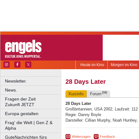
Heute im Kino
Morgen im Kino
28 Days Later
Newsletter.
News.
(16)
Kurzinfo
Forum
Fragen der Zeit
28 Days Later
Zukunft JETZT
Großbritannien, USA 2002, Laufzeit: 112
Europa gestalten
Regie: Danny Boyle
Darsteller: Cillian Murphy, Noah Huntle
Frag' die Welt | Gen Z &
Alpha
Weitersagen
Feedback
GuteNachrichten fürs