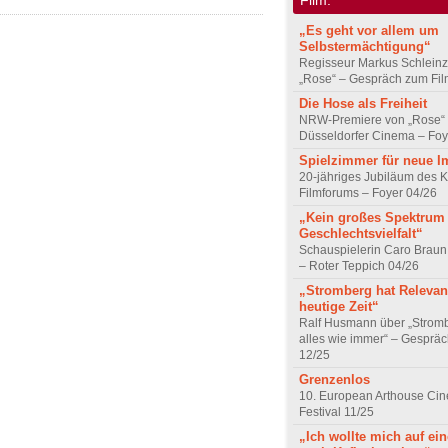
„Es geht vor allem um
Selbstermächtigung“
Regisseur Markus Schleinz
„Rose“ – Gespräch zum Fil
Die Hose als Freiheit
NRW-Premiere von „Rose“
Düsseldorfer Cinema – Foy
Spielzimmer für neue I
20-jähriges Jubiläum des K
Filmforums – Foyer 04/26
„Kein großes Spektrum
Geschlechtsvielfalt“
Schauspielerin Caro Braun
– Roter Teppich 04/26
„Stromberg hat Relevanz
heutige Zeit“
Ralf Husmann über „Strom
alles wie immer“ – Gesprä
12/25
Grenzenlos
10. European Arthouse Ci
Festival 11/25
„Ich wollte mich auf ei