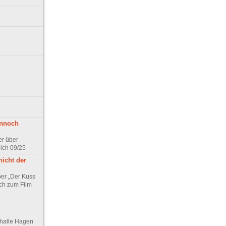
ennoch
er über
pich 09/25
nicht der
er „Der Kuss
ch zum Film
thalle Hagen