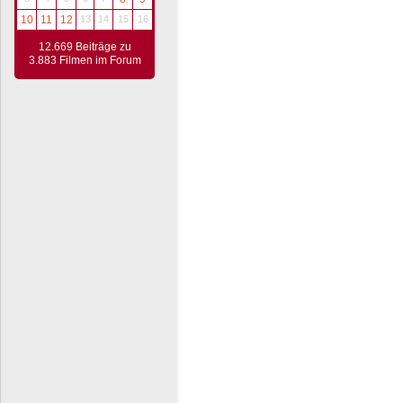
10
11
12
13
14
15
16
12.669 Beiträge zu
3.883 Filmen im Forum