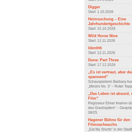
Digger
Start: 1.10.2026
Heimsuchung – Eine
Jahrhundertgeschichte
Start: 15.10.2026
Wild Horse Nine
Start: 12.11.2026
Identitti
Start: 12.11.2026
Dune: Part Three
Start: 17.12.2026
„Es ist vertraut, aber d
spannend“
Schauspielerin Barbara Au
„Miroirs No. 3“ – Roter Tep
„Das Leben ist absurd, 
Film“
Regisseur Elmar Imanov üb
des Grashüpfers“ – Gesprä
08/25
Hagener Bühne für den
Filmnachwuchs
„Eat My Shorts“ in der Stad