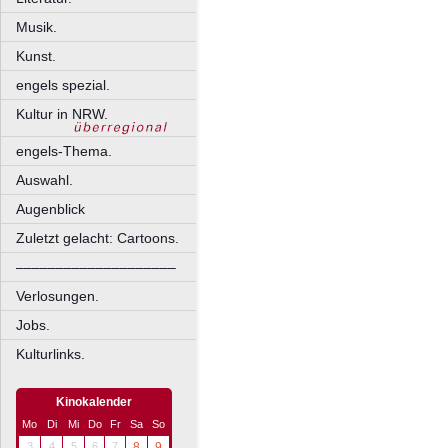
Musik.
Kunst.
engels spezial.
Kultur in NRW.
engels-Thema.
Auswahl.
Augenblick
Zuletzt gelacht: Cartoons.
––––––––––––––––––––
Verlosungen.
Jobs.
Kulturlinks.
Kinokalender
Mo
Di
Mi
Do
Fr
Sa
So
3
4
5
6
7
8
9