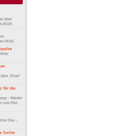
er über
m 05/26
 im
er 04/26
mpulse
ölner
 an
 über „Rose“
 für die
berg – Wieder
ch zum Film
nema Day –
ne Suche