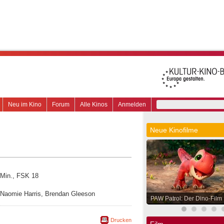
Neu im Kino
Forum
Alle Kinos
Anmelden
Neue Kinofilme
 Min., FSK 18
y, Naomie Harris, Brendan Gleeson
PAW Patrol: Der Dino-Film
Drucken
Film.