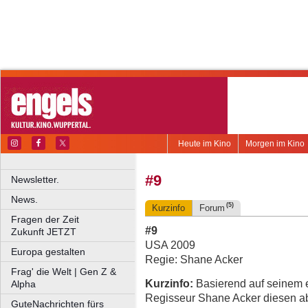
Heute im Kino
Morgen im Kino
#9
Newsletter.
News.
(5)
Kurzinfo
Forum
Fragen der Zeit
#9
Zukunft JETZT
USA 2009
Europa gestalten
Regie: Shane Acker
Frag' die Welt | Gen Z &
Kurzinfo:
Basierend auf seinem e
Alpha
Regisseur Shane Acker diesen a
GuteNachrichten fürs