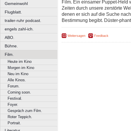
Film. Ein einsamer Puppet-Held w
Gemeinwohl
Zeiten durch unsere zerstörte Wel
Flugblatt.
denen er sich auf die Suche nac
Bestimmung begibt. Düster-phanta
trailer-ruhr podcast.
engels zahl-ich.
Weitersagen
Feedback
ABO.
Bühne.
Film.
Heute im Kino
Morgen im Kino
Neu im Kino
Alle Kinos.
Forum.
Coming soon.
Festival.
Foyer.
Gespräch zum Film.
Roter Teppich.
Portrait.
Literatur.