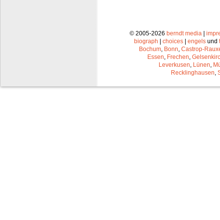
© 2005-2026
berndt media
|
impr
biograph
|
choices
|
engels
und
Bochum
,
Bonn
,
Castrop-Raux
Essen
,
Frechen
,
Gelsenkir
Leverkusen
,
Lünen
,
Mü
Recklinghausen
,