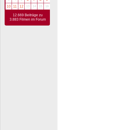
10
11
12
13
14
15
16
12.669 Beiträge zu
3.883 Filmen im Forum