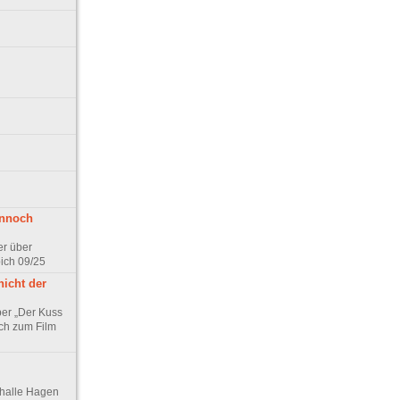
ennoch
er über
pich 09/25
nicht der
er „Der Kuss
ch zum Film
thalle Hagen