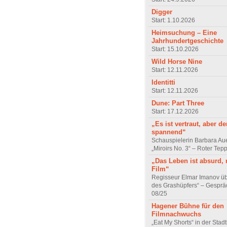
Digger
Start: 1.10.2026
Heimsuchung – Eine
Jahrhundertgeschichte
Start: 15.10.2026
Wild Horse Nine
Start: 12.11.2026
Identitti
Start: 12.11.2026
Dune: Part Three
Start: 17.12.2026
„Es ist vertraut, aber d
spannend“
Schauspielerin Barbara Au
„Miroirs No. 3“ – Roter Tep
„Das Leben ist absurd, 
Film“
Regisseur Elmar Imanov üb
des Grashüpfers“ – Gesprä
08/25
Hagener Bühne für den
Filmnachwuchs
„Eat My Shorts“ in der Stad