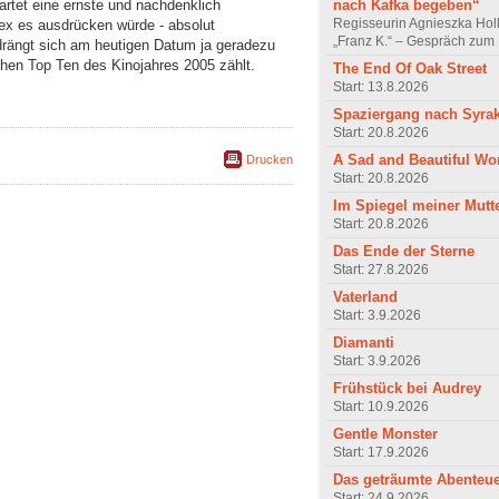
nach Kafka begeben“
artet eine ernste und nachdenklich
Regisseurin Agnieszka Hol
x es ausdrücken würde - absolut
„Franz K.“ – Gespräch zum 
 drängt sich am heutigen Datum ja geradezu
chen Top Ten des Kinojahres 2005 zählt.
The End Of Oak Street
Start: 13.8.2026
Spaziergang nach Syra
Start: 20.8.2026
A Sad and Beautiful Wo
Drucken
Start: 20.8.2026
Im Spiegel meiner Mutt
Start: 20.8.2026
Das Ende der Sterne
Start: 27.8.2026
Vaterland
Start: 3.9.2026
Diamanti
Start: 3.9.2026
Frühstück bei Audrey
Start: 10.9.2026
Gentle Monster
Start: 17.9.2026
Das geträumte Abenteu
Start: 24.9.2026