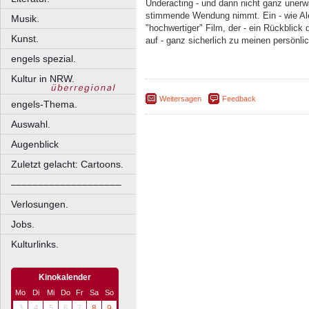
Underacting - und dann nicht ganz unerw
stimmende Wendung nimmt. Ein - wie Ale
Musik.
"hochwertiger" Film, der - ein Rückblick
Kunst.
auf - ganz sicherlich zu meinen persönli
engels spezial.
Kultur in NRW.
Weitersagen
Feedback
engels-Thema.
Auswahl.
Augenblick
Zuletzt gelacht: Cartoons.
––––––––––––––––––––
Verlosungen.
Jobs.
Kulturlinks.
Kinokalender
Mo
Di
Mi
Do
Fr
Sa
So
3
4
5
6
7
8
9