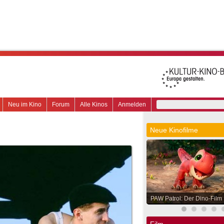
Neu im Kino
Forum
Alle Kinos
Anmelden
Neue Kinofilme
PAW Patrol: Der Dino-Film
Film.