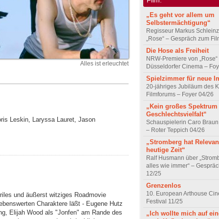
„Es geht vor allem um
Selbstermächtigung“
Regisseur Markus Schleinz
„Rose“ – Gespräch zum Fil
Die Hose als Freiheit
NRW-Premiere von „Rose“
Alles ist erleuchtet
Düsseldorfer Cinema – Foy
Spielzimmer für neue I
20-jähriges Jubiläum des K
Filmforums – Foyer 04/26
„Kein großes Spektrum
Geschlechtsvielfalt“
ris Leskin, Laryssa Lauret, Jason
Schauspielerin Caro Braun
– Roter Teppich 04/26
„Stromberg hat Relevanz
heutige Zeit“
Ralf Husmann über „Strom
alles wie immer“ – Gesprä
12/25
Grenzenlos
10. European Arthouse Ci
urriles und äußerst witziges Roadmovie
Festival 11/25
 liebenswerten Charaktere läßt - Eugene Hutz
ng, Elijah Wood als "Jonfen" am Rande des
„Ich wollte mich auf ei