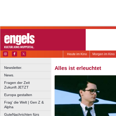
Heute im Kino
Morgen im Kino
Alles ist erleuchtet
Newsletter.
News.
Fragen der Zeit
Zukunft JETZT
Europa gestalten
Frag' die Welt | Gen Z &
Alpha
GuteNachrichten fürs