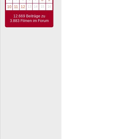
10
11
12
13
14
15
16
12.669 Beiträge zu
3.883 Filmen im Forum