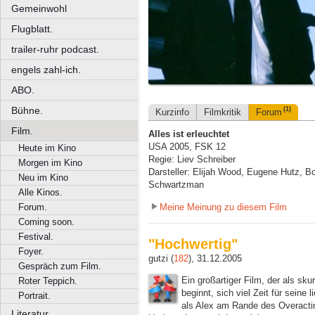
Gemeinwohl
Flugblatt.
trailer-ruhr podcast.
engels zahl-ich.
ABO.
Bühne.
(1)
Kurzinfo
Filmkritik
Forum
Film.
Alles ist erleuchtet
USA 2005, FSK 12
Heute im Kino
Regie: Liev Schreiber
Morgen im Kino
Darsteller: Elijah Wood, Eugene Hutz, Bo
Neu im Kino
Schwartzman
Alle Kinos.
Meine Meinung zu diesem Film
Forum.
Coming soon.
Festival.
"Hochwertig"
Foyer.
gutzi (
182
), 31.12.2005
Gespräch zum Film.
Ein großartiger Film, der als sk
Roter Teppich.
beginnt, sich viel Zeit für seine
Portrait.
als Alex am Rande des Overacti
Literatur.