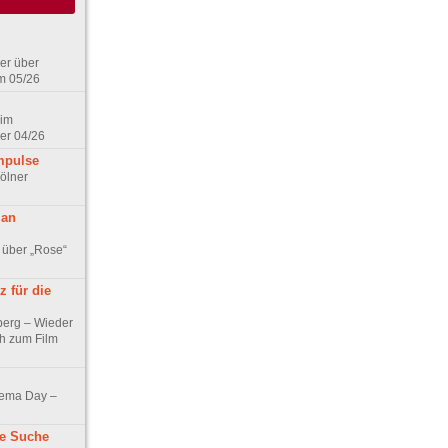
er über
m 05/26
 im
er 04/26
mpulse
ölner
 an
 über „Rose“
 für die
berg – Wieder
ch zum Film
nema Day –
ne Suche