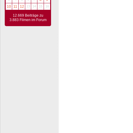
10
11
12
13
14
15
16
12.669 Beiträge zu
3.883 Filmen im Forum