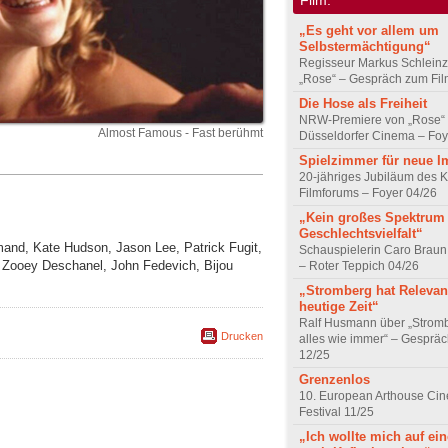
„Es geht vor allem um
Selbstermächtigung“
Regisseur Markus Schleinz
„Rose“ – Gespräch zum Fil
Die Hose als Freiheit
NRW-Premiere von „Rose“
Almost Famous - Fast berühmt
Düsseldorfer Cinema – Foy
Spielzimmer für neue I
20-jähriges Jubiläum des K
Filmforums – Foyer 04/26
„Kein großes Spektrum
Geschlechtsvielfalt“
mand, Kate Hudson, Jason Lee, Patrick Fugit,
Schauspielerin Caro Braun
, Zooey Deschanel, John Fedevich, Bijou
– Roter Teppich 04/26
„Stromberg hat Relevanz
heutige Zeit“
Ralf Husmann über „Strom
Drucken
alles wie immer“ – Gesprä
12/25
Grenzenlos
10. European Arthouse Ci
Festival 11/25
„Ich wollte mich auf ei