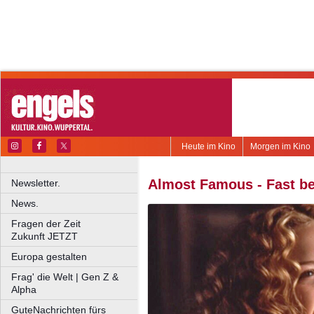
Heute im Kino
Morgen im Kino
Almost Famous - Fast b
Newsletter.
News.
Fragen der Zeit
Zukunft JETZT
Europa gestalten
Frag' die Welt | Gen Z &
Alpha
GuteNachrichten fürs