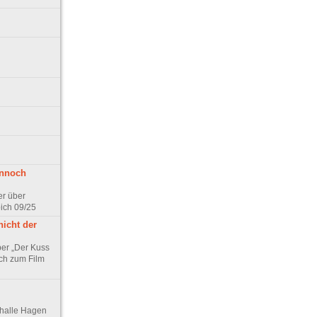
ennoch
er über
pich 09/25
nicht der
er „Der Kuss
ch zum Film
thalle Hagen