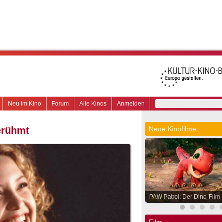
Neu im Kino
Forum
Alle Kinos
Anmelden
erühmt
Neue Kinofilme
PAW Patrol: Der Dino-Film
Film.