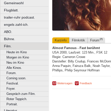
Gemeinwohl
Flugblatt.
trailer-ruhr podcast.
engels zahl-ich.
ABO.
Bühne.
(7)
Kurzinfo
Filmkritik
Forum
Film.
Almost Famous - Fast berühmt
Heute im Kino
USA 2000, Laufzeit: 123 Min., FSK 12
Regie: Cameron Crowe
Morgen im Kino
Darsteller: Billy Crudup, Frances McDor
Neu im Kino
Anna Paquin, Fairuza Balk, Noah Taylor
Alle Kinos.
Phillips, Philip Seymour Hoffman
Forum.
Coming soon.
Festival.
Weitersagen
Feedback
Foyer.
Gespräch zum Film.
Roter Teppich.
Portrait.
Literatur.