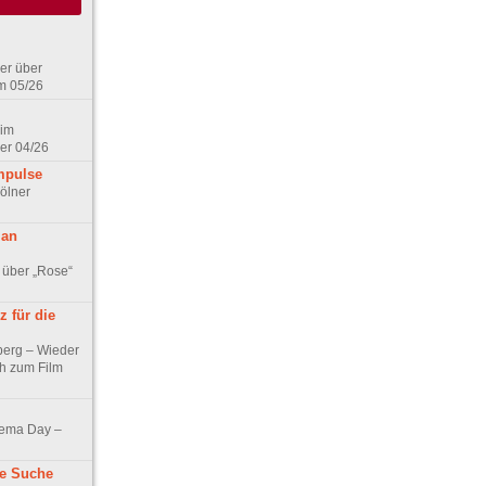
er über
m 05/26
 im
er 04/26
mpulse
ölner
 an
 über „Rose“
 für die
berg – Wieder
ch zum Film
nema Day –
ne Suche