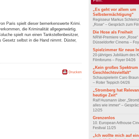
„Es geht vor allem um
Selbstermächtigung“
Regisseur Markus Schleinz
on Paris spielt dieser bemerkenswerte Krimi.
„Rose“ – Gespräch zum Fil
erkommen, die Kriminalität allgegenwärtig.
Die Hose als Freiheit
luche spielt nun einen Tankstellenbesitzer,
NRW-Premiere von „Rose“
 Gesetz selbst in die Hand nimmt. Düster,
Düsseldorfer Cinema – Foy
Spielzimmer für neue I
20-jähriges Jubiläum des K
Filmforums – Foyer 04/26
„Kein großes Spektrum
Geschlechtsvielfalt“
Drucken
Schauspielerin Caro Braun
– Roter Teppich 04/26
„Stromberg hat Relevanz
heutige Zeit“
Ralf Husmann über „Strom
alles wie immer“ – Gesprä
12/25
Grenzenlos
10. European Arthouse Ci
Festival 11/25
„Ich wollte mich auf ei