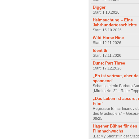
Digger
Start: 1.10.2026
Heimsuchung – Eine
Jahrhundertgeschichte
Start: 15.10.2026
Wild Horse Nine
Start: 12.11.2026
Identitti
Start: 12.11.2026
Dune: Part Three
Start: 17.12.2026
„Es ist vertraut, aber d
spannend“
Schauspielerin Barbara Au
„Miroirs No. 3“ – Roter Tep
„Das Leben ist absurd, 
Film“
Regisseur Elmar Imanov üb
des Grashüpfers“ – Gesprä
08/25
Hagener Bühne für den
Filmnachwuchs
„Eat My Shorts“ in der Stad