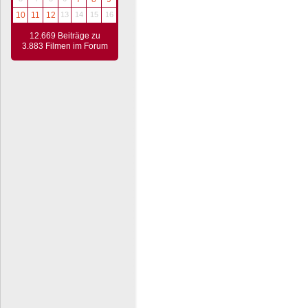
10
11
12
13
14
15
16
12.669 Beiträge zu
3.883 Filmen im Forum