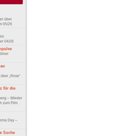
er über
m 05/26
 im
er 04/26
mpulse
ölner
 an
 über „Rose“
 für die
berg – Wieder
ch zum Film
nema Day –
ne Suche