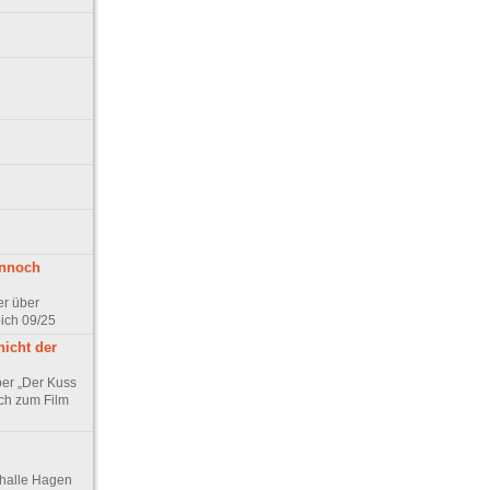
ennoch
er über
pich 09/25
nicht der
er „Der Kuss
ch zum Film
thalle Hagen