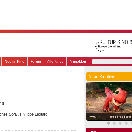
Neu im Kino
Forum
Alle Kinos
Anmelden
Neue Kinofilme
 16
gnès Soral, Philippe Léotard
PAW Patrol: Der Dino-Film
Film.