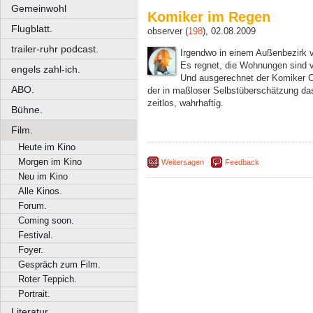
Gemeinwohl
Komiker im Regen
Flugblatt.
observer (
198
), 02.08.2009
trailer-ruhr podcast.
Irgendwo in einem Außenbezirk v
Es regnet, die Wohnungen sind v
engels zahl-ich.
Und ausgerechnet der Komiker Co
ABO.
der in maßloser Selbstüberschätzung das
zeitlos, wahrhaftig.
Bühne.
Film.
Heute im Kino
Morgen im Kino
Weitersagen
Feedback
Neu im Kino
Alle Kinos.
Forum.
Coming soon.
Festival.
Foyer.
Gespräch zum Film.
Roter Teppich.
Portrait.
Literatur.