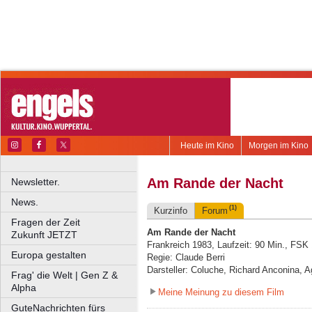
Heute im Kino
Morgen im Kino
Am Rande der Nacht
Newsletter.
News.
(1)
Kurzinfo
Forum
Fragen der Zeit
Am Rande der Nacht
Zukunft JETZT
Frankreich 1983, Laufzeit: 90 Min., FSK
Europa gestalten
Regie: Claude Berri
Darsteller: Coluche, Richard Anconina, A
Frag' die Welt | Gen Z &
Alpha
Meine Meinung zu diesem Film
GuteNachrichten fürs