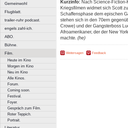
Kurzinfo:
Nach Science-Fiction-Kl
Gemeinwohl
Kriegsfilmen widmet sich Scott zu
Flugblatt.
Schaffensphase dem epischen Ga
stehen sich in den 70ern gegenüb
trailer-ruhr podcast.
Crowe) und der Gangsterboss Luc
engels zahl-ich.
Afroamerikaner, der der New Yorke
ABO.
machte.
(he)
Bühne.
Film.
Weitersagen
Feedback
Heute im Kino
Morgen im Kino
Neu im Kino
Alle Kinos.
Forum.
Coming soon.
Festival.
Foyer.
Gespräch zum Film.
Roter Teppich.
Portrait.
Literatur.