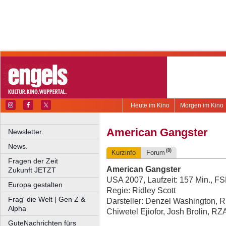
Heute im Kino
Morgen im Kino
American Gangster
Newsletter.
News.
(8)
Kurzinfo
Forum
Fragen der Zeit
American Gangster
Zukunft JETZT
USA 2007, Laufzeit: 157 Min., F
Europa gestalten
Regie: Ridley Scott
Frag' die Welt | Gen Z &
Darsteller: Denzel Washington, R
Alpha
Chiwetel Ejiofor, Josh Brolin, R
GuteNachrichten fürs