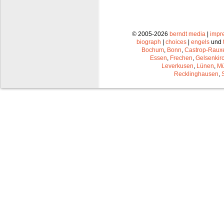
© 2005-2026
berndt media
|
impr
biograph
|
choices
|
engels
und
Bochum
,
Bonn
,
Castrop-Raux
Essen
,
Frechen
,
Gelsenkir
Leverkusen
,
Lünen
,
Mü
Recklinghausen
,