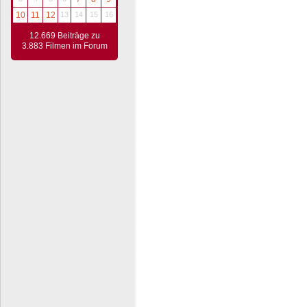
10
11
12
13
14
15
16
12.669 Beiträge zu
3.883 Filmen im Forum