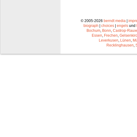
© 2005-2026
berndt media
|
impr
biograph
|
choices
|
engels
und
Bochum
,
Bonn
,
Castrop-Raux
Essen
,
Frechen
,
Gelsenkir
Leverkusen
,
Lünen
,
Mü
Recklinghausen
,