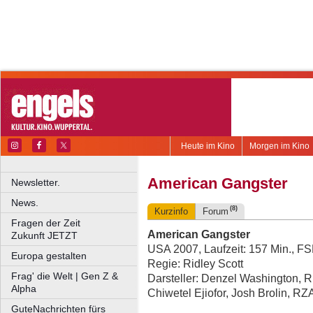
Heute im Kino
Morgen im Kino
American Gangster
Newsletter.
News.
(8)
Kurzinfo
Forum
Fragen der Zeit
American Gangster
Zukunft JETZT
USA 2007, Laufzeit: 157 Min., F
Europa gestalten
Regie: Ridley Scott
Frag' die Welt | Gen Z &
Darsteller: Denzel Washington, R
Alpha
Chiwetel Ejiofor, Josh Brolin, R
GuteNachrichten fürs