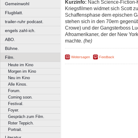
Kurzinfo:
Nach Science-Fiction-Kl
Gemeinwohl
Kriegsfilmen widmet sich Scott zu
Flugblatt.
Schaffensphase dem epischen Ga
stehen sich in den 70ern gegenüb
trailer-ruhr podcast.
Crowe) und der Gangsterboss Luc
engels zahl-ich.
Afroamerikaner, der der New Yorke
ABO.
machte.
(he)
Bühne.
Film.
Weitersagen
Feedback
Heute im Kino
Morgen im Kino
Neu im Kino
Alle Kinos.
Forum.
Coming soon.
Festival.
Foyer.
Gespräch zum Film.
Roter Teppich.
Portrait.
Literatur.