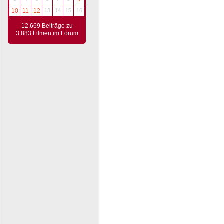
10
11
12
13
14
15
16
12.669 Beiträge zu
3.883 Filmen im Forum