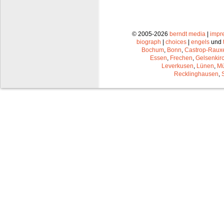
© 2005-2026
berndt media
|
impr
biograph
|
choices
|
engels
und
Bochum
,
Bonn
,
Castrop-Raux
Essen
,
Frechen
,
Gelsenkir
Leverkusen
,
Lünen
,
Mü
Recklinghausen
,