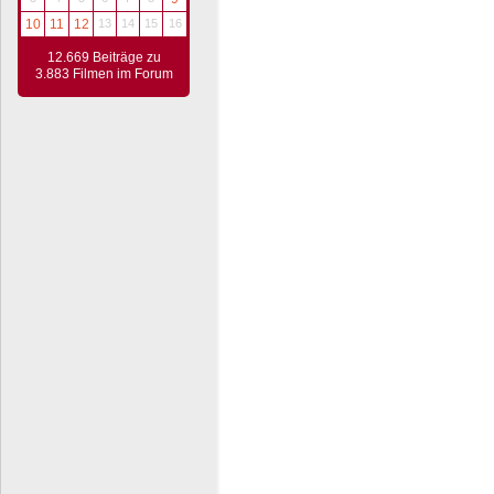
10
11
12
13
14
15
16
12.669 Beiträge zu
3.883 Filmen im Forum