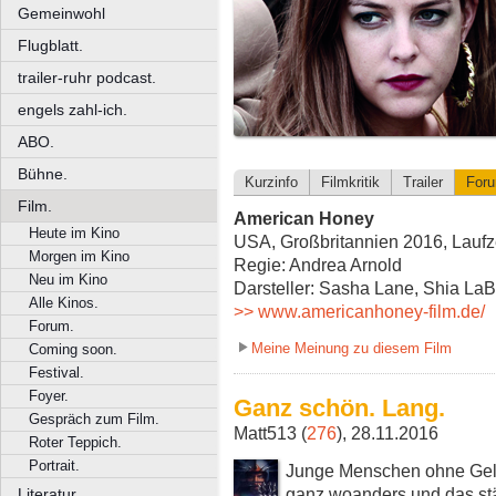
Gemeinwohl
Flugblatt.
trailer-ruhr podcast.
engels zahl-ich.
ABO.
Bühne.
Kurzinfo
Filmkritik
Trailer
For
Film.
American Honey
Heute im Kino
USA, Großbritannien 2016, Laufze
Morgen im Kino
Regie: Andrea Arnold
Neu im Kino
Darsteller: Sasha Lane, Shia La
Alle Kinos.
>> www.americanhoney-film.de/
Forum.
Meine Meinung zu diesem Film
Coming soon.
Festival.
Foyer.
Ganz schön. Lang.
Gespräch zum Film.
Matt513 (
276
), 28.11.2016
Roter Teppich.
Portrait.
Junge Menschen ohne Gel
ganz woanders und das stän
Literatur.