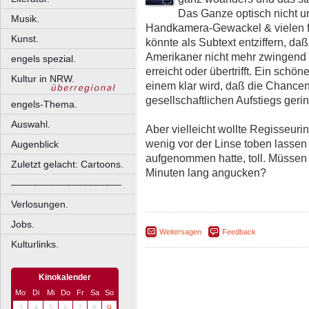
Das Ganze optisch nicht u
Musik.
Handkamera-Gewackel & vielen fr
Kunst.
könnte als Subtext entziffern, da
Amerikaner nicht mehr zwingend 
engels spezial.
erreicht oder übertrifft. Ein schö
Kultur in NRW.
einem klar wird, daß die Chancen
gesellschaftlichen Aufstiegs gerin
engels-Thema.
Auswahl.
Aber vielleicht wollte Regisseuri
wenig vor der Linse toben lassen
Augenblick
aufgenommen hatte, toll. Müssen 
Zuletzt gelacht: Cartoons.
Minuten lang angucken?
––––––––––––––––––––
Verlosungen.
Jobs.
Weitersagen
Feedback
Kulturlinks.
Kinokalender
Mo
Di
Mi
Do
Fr
Sa
So
3
4
5
6
7
8
9