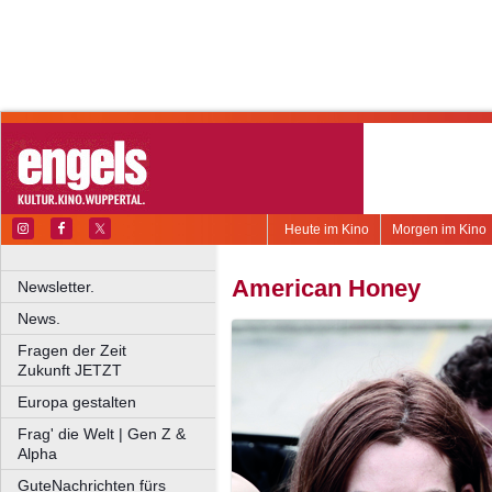
Heute im Kino
Morgen im Kino
American Honey
Newsletter.
News.
Fragen der Zeit
Zukunft JETZT
Europa gestalten
Frag' die Welt | Gen Z &
Alpha
GuteNachrichten fürs