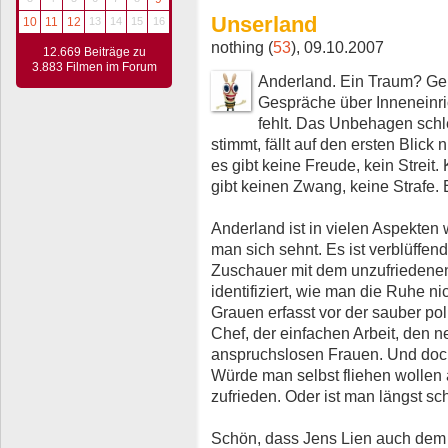
Unserland
10
11
12
13
14
15
16
nothing (
53
), 09.10.2007
12.669 Beiträge zu
3.883 Filmen im Forum
Anderland. Ein Traum? Gep
Gespräche über Inneneinri
fehlt. Das Unbehagen schle
stimmt, fällt auf den ersten Blick
es gibt keine Freude, kein Streit
gibt keinen Zwang, keine Strafe.
Anderland ist in vielen Aspekte
man sich sehnt. Es ist verblüffen
Zuschauer mit dem unzufriedenen
identifiziert, wie man die Ruhe n
Grauen erfasst vor der sauber po
Chef, der einfachen Arbeit, den 
anspruchslosen Frauen. Und doch
Würde man selbst fliehen wollen 
zufrieden. Oder ist man längst s
Schön, dass Jens Lien auch dem