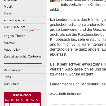
teils verhaltenen Kritiken 
Musik.
erklärbar.
Kunst.
Ich tendiere dazu, den Film für g
engels spezial.
gestochen scharfen wundervollen 
Kultur in NRW.
große Leinwand) und die Geschich
auch, als ich die Kurzbeschreibu
engels-Thema.
Kinobesuch las, sehr erstaunt. Ha
Auswahl.
und für mich völlig klare Interpre
demzufolge eine ganz anders lau
Augenblick
abgefasst.
Zuletzt gelacht: Cartoons.
––––––––––––––––––––
Es ist sehr schwer, etwas zum Fil
verraten. Also lasse ich es und 
Verlosungen.
zu wissen, worum es geht.
Jobs.
Leider macht sich "Anderland" se
Kulturlinks.
www.kalk-kultur.de
Kinokalender
Mo
Di
Mi
Do
Fr
Sa
So
3
4
5
6
7
8
9