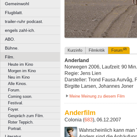
Gemeinwohl
Flugblatt.
trailer-ruhr podcast.
engels zahl-ich.
ABO.
Bühne.
(2)
Kurzinfo
Filmkritik
Forum
Film.
Anderland
Heute im Kino
Norwegen 2006, Laufzeit: 90 Min
Morgen im Kino
Regie: Jens Lien
Neu im Kino
Darsteller: Trond Fausa Aurvåg, 
Alle Kinos.
Birgitte Larsen, Johannes Joner
Forum.
Meine Meinung zu diesem Film
Coming soon.
Festival.
Foyer.
Anderfilm
Gespräch zum Film.
Colonia (
683
), 06.12.2007
Roter Teppich.
Portrait.
Wahrscheinlich kann man "
Anders sind die Anhäufung
Literatur.