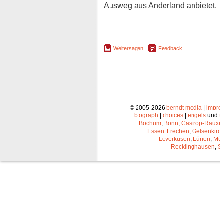
Ausweg aus Anderland anbietet.
Weitersagen
Feedback
© 2005-2026
berndt media
|
impr
biograph
|
choices
|
engels
und
Bochum
,
Bonn
,
Castrop-Raux
Essen
,
Frechen
,
Gelsenkir
Leverkusen
,
Lünen
,
Mü
Recklinghausen
,