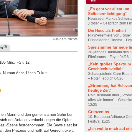
„Es geht vor allem um
Selbstermächtigung“
Regisseur Markus Schleinz
„Rose“ – Gespräch zum Fil
Die Hose als Freiheit
NRW-Premiere von „Rose“
Aus dem Nichts
Düsseldorfer Cinema – Foy
Spielzimmer für neue I
(2)
um
20-jähriges Jubiläum des K
Filmforums – Foyer 04/26
 106 Min., FSK 12
„Kein großes Spektrum
Geschlechtsvielfalt“
o, Numan Acar, Ulrich Tukur
Schauspielerin Caro Braun
– Roter Teppich 04/26
„Stromberg hat Relevanz
m
heutige Zeit“
Ralf Husmann über „Strom
alles wie immer“ – Gesprä
12/25
Grenzenlos
kischen Mann und den gemeinsamen Sohn bei
10. European Arthouse Ci
ch der Anfangsverdacht gegen die Opfer
Festival 11/25
eonazi-Szene festgenommen. Die Beweislast ist
„Ich wollte mich auf ei
alt den Prozess und hofft auf Gerechtigkeit.