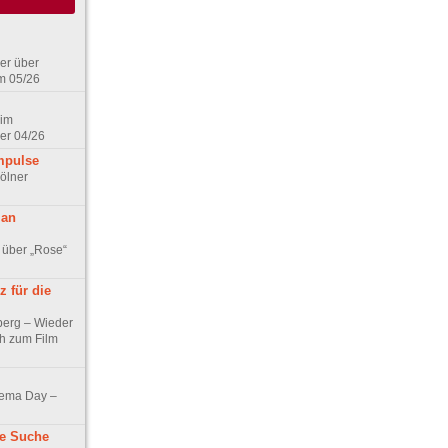
er über
m 05/26
 im
er 04/26
mpulse
ölner
 an
 über „Rose“
 für die
berg – Wieder
ch zum Film
nema Day –
ne Suche