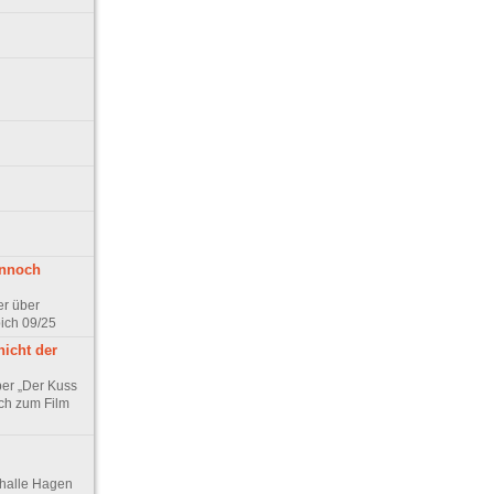
ennoch
er über
pich 09/25
nicht der
er „Der Kuss
ch zum Film
thalle Hagen