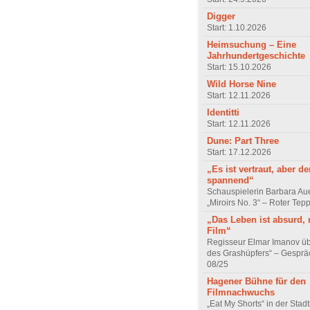
Digger
Start: 1.10.2026
Heimsuchung – Eine
Jahrhundertgeschichte
Start: 15.10.2026
Wild Horse Nine
Start: 12.11.2026
Identitti
Start: 12.11.2026
Dune: Part Three
Start: 17.12.2026
„Es ist vertraut, aber d
spannend“
Schauspielerin Barbara Au
„Miroirs No. 3“ – Roter Tep
„Das Leben ist absurd, 
Film“
Regisseur Elmar Imanov üb
des Grashüpfers“ – Gesprä
08/25
Hagener Bühne für den
Filmnachwuchs
„Eat My Shorts“ in der Stad