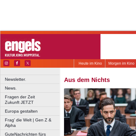
Heute im Kino
Morgen im Kino
Aus dem Nichts
Newsletter.
News.
Fragen der Zeit
Zukunft JETZT
Europa gestalten
Frag' die Welt | Gen Z &
Alpha
GuteNachrichten fürs