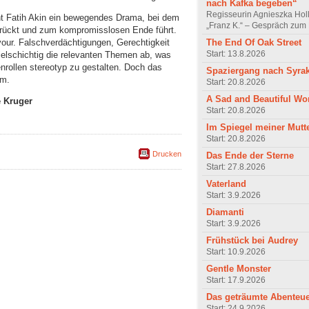
nach Kafka begeben“
Regisseurin Agnieszka Hol
nt Fatih Akin ein bewegendes Drama, bei dem
„Franz K.“ – Gespräch zum 
 rückt und zum kompromisslosen Ende führt.
The End Of Oak Street
vour. Falschverdächtigungen, Gerechtigkeit
Start: 13.8.2026
ielschichtig die relevanten Themen ab, was
rollen stereotyp zu gestalten. Doch das
Spaziergang nach Syra
um.
Start: 20.8.2026
A Sad and Beautiful Wo
e Kruger
Start: 20.8.2026
Im Spiegel meiner Mutt
Start: 20.8.2026
Drucken
Das Ende der Sterne
Start: 27.8.2026
Vaterland
Start: 3.9.2026
Diamanti
Start: 3.9.2026
Frühstück bei Audrey
Start: 10.9.2026
Gentle Monster
Start: 17.9.2026
Das geträumte Abenteu
Start: 24.9.2026