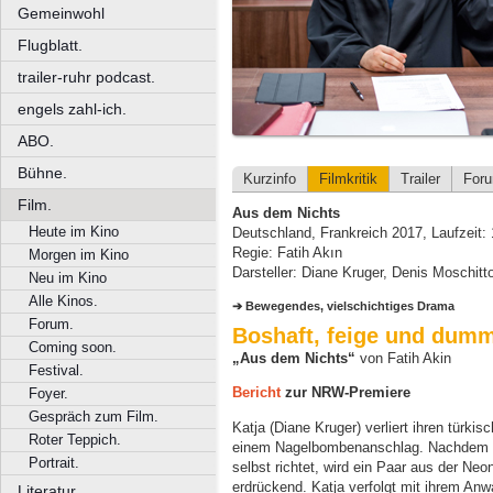
Gemeinwohl
Flugblatt.
trailer-ruhr podcast.
engels zahl-ich.
ABO.
Bühne.
Kurzinfo
Filmkritik
Trailer
For
Film.
Aus dem Nichts
Heute im Kino
Deutschland, Frankreich 2017, Laufzeit:
Regie: Fatih Akın
Morgen im Kino
Darsteller: Diane Kruger, Denis Moschitt
Neu im Kino
Alle Kinos.
Bewegendes, vielschichtiges Drama
Forum.
Boshaft, feige und dum
Coming soon.
„Aus dem Nichts“
von Fatih Akin
Festival.
Bericht
zur NRW-Premiere
Foyer.
Gespräch zum Film.
Katja (Diane Kruger) verliert ihren tür
Roter Teppich.
einem Nagelbombenanschlag. Nachdem si
Portrait.
selbst richtet, wird ein Paar aus der N
erdrückend. Katja verfolgt mit ihrem Anw
Literatur.