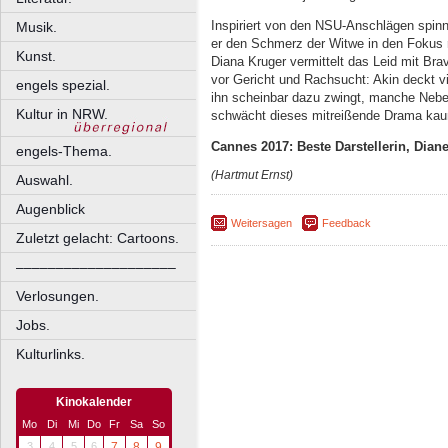
Inspiriert von den NSU-Anschlägen spin
Musik.
er den Schmerz der Witwe in den Fokus
Kunst.
Diana Kruger vermittelt das Leid mit Bra
vor Gericht und Rachsucht: Akin deckt v
engels spezial.
ihn scheinbar dazu zwingt, manche Neben
Kultur in NRW.
schwächt dieses mitreißende Drama ka
Cannes 2017: Beste Darstellerin, Dian
engels-Thema.
(Hartmut Ernst)
Auswahl.
Augenblick
Weitersagen
Feedback
Zuletzt gelacht: Cartoons.
––––––––––––––––––––
Verlosungen.
Jobs.
Kulturlinks.
Kinokalender
Mo
Di
Mi
Do
Fr
Sa
So
3
4
5
6
7
8
9