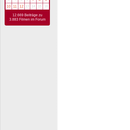
10
11
12
13
14
15
16
12.669 Beiträge zu
3.883 Filmen im Forum