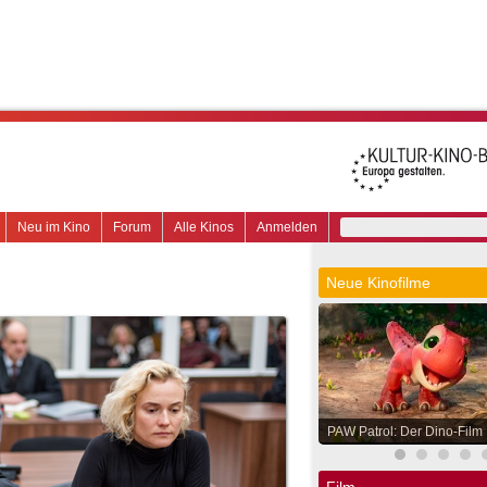
Neu im Kino
Forum
Alle Kinos
Anmelden
Neue Kinofilme
PAW Patrol: Der Dino-Film
Film.