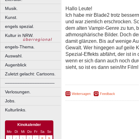
Hallo Leute!
Musik.
Ich habe mir Blade2 trotz besse
Kunst.
und war ziemlich erschrocken. Sch
engels spezial.
dem alten Vampir-Genre zu tun, br
athmosphärische Bilder. Doch der
Kultur in NRW.
damit glänzen. Bis auf wenige 
engels-Thema.
Gewalt. Wer hingegen auf geile
Spezial-Effekts abfährt, der ist i
Auswahl.
wenn er sich dann auch noch dur
Augenblick
sieht, so ist es dann sein/ihr Film!
Zuletzt gelacht: Cartoons.
––––––––––––––––––––
Verlosungen.
Weitersagen
Feedback
Jobs.
Kulturlinks.
Kinokalender
Mo
Di
Mi
Do
Fr
Sa
So
3
4
5
6
7
8
9