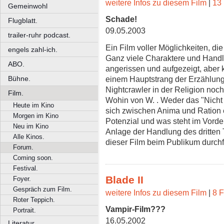
weitere Infos zu diesem Film
|
13 
Gemeinwohl
Schade!
Flugblatt.
09.05.2003
trailer-ruhr podcast.
Ein Film voller Möglichkeiten, die
engels zahl-ich.
Ganz viele Charaktere und Hand
ABO.
angerissen und aufgezeigt, aber k
einem Hauptstrang der Erzählun
Bühne.
Nightcrawler in der Religion no
Film.
Wohin von W. . Weder das "Nicht
Heute im Kino
sich zwischen Anima und Ration e
Morgen im Kino
Potenzial und was steht im Vorder
Neu im Kino
Anlage der Handlung des dritten T
Alle Kinos.
dieser Film beim Publikum durchf
Forum.
Coming soon.
Festival.
Blade II
Foyer.
Gespräch zum Film.
weitere Infos zu diesem Film
|
8 F
Roter Teppich.
Vampir-Film???
Portrait.
16.05.2002
Literatur.