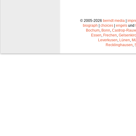
© 2005-2026
berndt media
|
impr
biograph
|
choices
|
engels
und
Bochum
,
Bonn
,
Castrop-Raux
Essen
,
Frechen
,
Gelsenkir
Leverkusen
,
Lünen
,
Mü
Recklinghausen
,