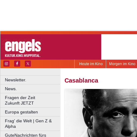
Heute im Kino
Morgen im Kino
Casablanca
Newsletter.
News.
Fragen der Zeit
Zukunft JETZT
Europa gestalten
Frag' die Welt | Gen Z &
Alpha
GuteNachrichten fürs