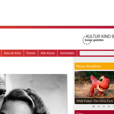
Neu im Kino
Forum
Alle Kinos
Anmelden
Neue Kinofilme
PAW Patrol: Der Dino-Film
Film.