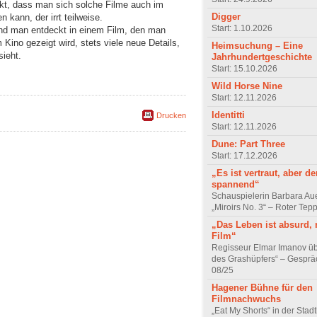
kt, dass man sich solche Filme auch im
Digger
kann, der irrt teilweise.
Start: 1.10.2026
und man entdeckt in einem Film, den man
m Kino gezeigt wird, stets viele neue Details,
Heimsuchung – Eine
sieht.
Jahrhundertgeschichte
Start: 15.10.2026
Wild Horse Nine
Start: 12.11.2026
Identitti
Drucken
Start: 12.11.2026
Dune: Part Three
Start: 17.12.2026
„Es ist vertraut, aber d
spannend“
Schauspielerin Barbara Au
„Miroirs No. 3“ – Roter Tep
„Das Leben ist absurd, 
Film“
Regisseur Elmar Imanov üb
des Grashüpfers“ – Gesprä
08/25
Hagener Bühne für den
Filmnachwuchs
„Eat My Shorts“ in der Stad