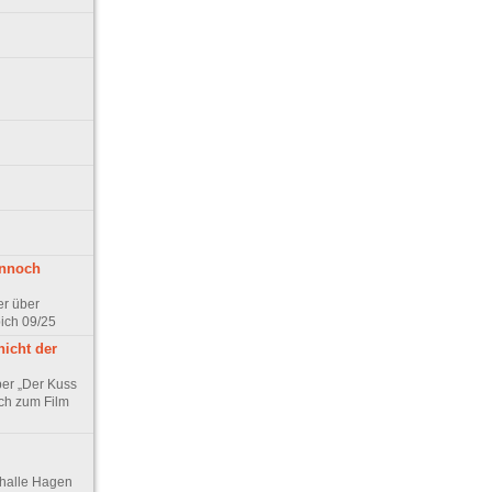
ennoch
er über
pich 09/25
nicht der
er „Der Kuss
ch zum Film
thalle Hagen