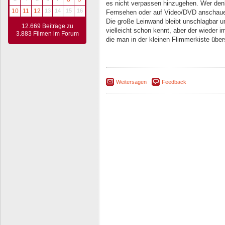
es nicht verpassen hinzugehen. Wer den
10
11
12
13
14
15
16
Fernsehen oder auf Video/DVD anschauen 
Die große Leinwand bleibt unschlagbar 
12.669 Beiträge zu
vielleicht schon kennt, aber der wieder i
3.883 Filmen im Forum
die man in der kleinen Flimmerkiste über
Weitersagen
Feedback