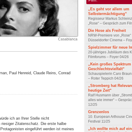
„Es geht vor allem um
Selbstermächtigung“
Regisseur Markus Schleinz
„Rose“ – Gespräch zum Fil
Die Hose als Freiheit
NRW-Premiere von „Rose“
Casablanca
Düsseldorfer Cinema – Foy
Spielzimmer für neue I
20-jähriges Jubiläum des K
Filmforums – Foyer 04/26
„Kein großes Spektrum
Geschlechtsvielfalt“
gman, Paul Henreid, Claude Reins, Conrad
Schauspielerin Caro Braun
– Roter Teppich 04/26
„Stromberg hat Relevanz
heutige Zeit“
Ralf Husmann über „Strom
alles wie immer“ – Gesprä
12/25
Grenzenlos
10. European Arthouse Ci
ürde ich an Ihrer Stelle nicht
Festival 11/25
 riesiger Zitatenschatz. Die erste halbe
„Ich wollte mich auf ei
e Protagonisten eingeführt werden ist meines