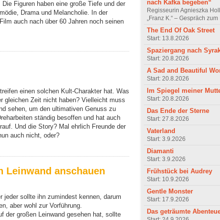
nach Kafka begeben“
. Die Figuren haben eine große Tiefe und der
Regisseurin Agnieszka Hol
omödie, Drama und Melancholie. In der
„Franz K.“ – Gespräch zum 
 Film auch nach über 60 Jahren noch seinen
The End Of Oak Street
Start: 13.8.2026
Spaziergang nach Syra
Start: 20.8.2026
A Sad and Beautiful Wo
Start: 20.8.2026
Im Spiegel meiner Mutt
treifen einen solchen Kult-Charakter hat. Was
Start: 20.8.2026
r gleichen Zeit nicht haben? Vielleicht muss
and sehen, um den ultimativen Genuss zu
Das Ende der Sterne
reharbeiten ständig besoffen und hat auch
Start: 27.8.2026
rauf. Und die Story? Mal ehrlich Freunde der
Vaterland
nun auch nicht, oder?
Start: 3.9.2026
Diamanti
Start: 3.9.2026
en Leinwand anschauen
Frühstück bei Audrey
Start: 10.9.2026
Gentle Monster
r jeder sollte ihn zumindest kennen, darum
Start: 17.9.2026
gen, aber wohl zur Vorführung.
Das geträumte Abenteu
uf der großen Leinwand gesehen hat, sollte
Start: 24.9.2026