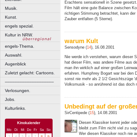
Erachtens sensationell in Szene gesetzt
Film hält eine gute Balance zwischen K
Musik.
richtigen Stimmung betrachtet, kann der
Kunst.
Zauber entfalten (5 Sterne).
engels spezial.
Kultur in NRW.
warum Kult
engels-Thema.
Sensodyne (
14
), 16.08.2001
Auswahl.
Nie werde ich verstehen, warum dieser S
hat dieser Film, was andere Filme aus de
Augenblick
man ihn wirklich auf einer großen Leinw
Zuletzt gelacht: Cartoons.
erfahren. Humphrey Bogart war bei den D
sonst nie mehr als 2 1/2 Gesichtszüge 'd
––––––––––––––––––––
Volksmusik - so anrührend ist das doch 
Verlosungen.
Jobs.
Unbedingt auf der groß
Kulturlinks.
SirCentipede (
15
), 14.08.2001
Diesen Klassiker kennt jeder ode
Kinokalender
bleibt zum Film nicht viel zu sa
Mo
Di
Mi
Do
Fr
Sa
So
Wer diesen Klassiker noch nie a
3
4
5
6
7
8
9