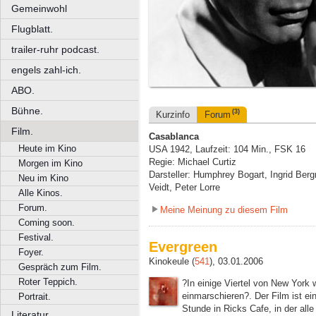
Gemeinwohl
Flugblatt.
trailer-ruhr podcast.
engels zahl-ich.
ABO.
Bühne.
(3)
Kurzinfo
Forum
Film.
Casablanca
Heute im Kino
USA 1942, Laufzeit: 104 Min., FSK 16
Regie: Michael Curtiz
Morgen im Kino
Darsteller: Humphrey Bogart, Ingrid Ber
Neu im Kino
Veidt, Peter Lorre
Alle Kinos.
Forum.
Meine Meinung zu diesem Film
Coming soon.
Festival.
Evergreen
Foyer.
Kinokeule (
541
), 03.01.2006
Gespräch zum Film.
Roter Teppich.
?In einige Viertel von New York w
einmarschieren?. Der Film ist ein
Portrait.
Stunde in Ricks Cafe, in der all
Literatur.