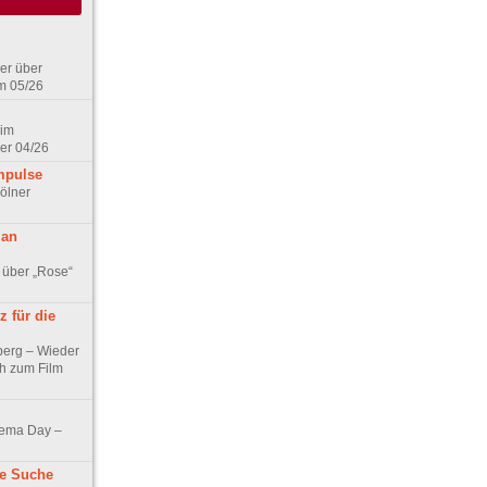
er über
m 05/26
 im
er 04/26
mpulse
ölner
 an
 über „Rose“
 für die
berg – Wieder
ch zum Film
nema Day –
ne Suche