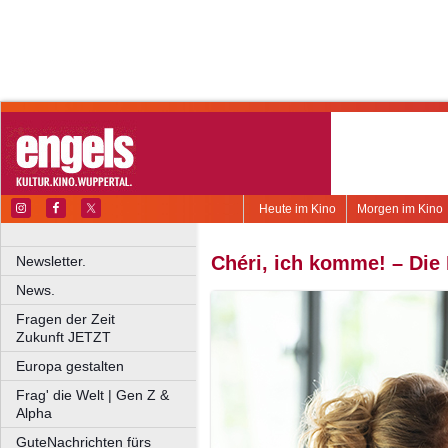
Heute im Kino
Morgen im Kino
Chéri, ich komme! – Die 
Newsletter.
News.
Fragen der Zeit
Zukunft JETZT
Europa gestalten
Frag' die Welt | Gen Z &
Alpha
GuteNachrichten fürs