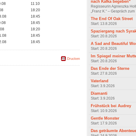
nach Kafka begeben“
9.08
11:10
Regisseurin Agnieszka Hol
.08
18:20
„Franz K.“ – Gespräch zum 
8.08
18:45
The End Of Oak Street
9.08
18:45
Start: 13.8.2026
.08
18:20
Spaziergang nach Syra
1.08
18:45
Start: 20.8.2026
2.08
18:45
A Sad and Beautiful Wo
Start: 20.8.2026
Im Spiegel meiner Mutt
Drucken
Start: 20.8.2026
Das Ende der Sterne
Start: 27.8.2026
Vaterland
Start: 3.9.2026
Diamanti
Start: 3.9.2026
Frühstück bei Audrey
Start: 10.9.2026
Gentle Monster
Start: 17.9.2026
Das geträumte Abenteu
Start: 24.9.2026