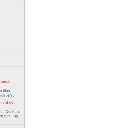
ennoch
er über
pich 09/25
nicht der
er „Der Kuss
ch zum Film