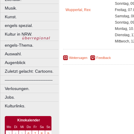
Sonntag, 0
Musik.
Wuppertal, Rex
Freitag, 07
Samstag, 0
Kunst.
Sonntag, 0
engels spezial.
Montag, 10
Kultur in NRW.
Dienstag, 1
Mittwoch, 1
engels-Thema.
Auswahl.
Weitersagen
Feedback
Augenblick
Zuletzt gelacht: Cartoons.
––––––––––––––––––––
Verlosungen.
Jobs.
Kulturlinks.
Kinokalender
Mo
Di
Mi
Do
Fr
Sa
So
3
4
5
6
7
8
9