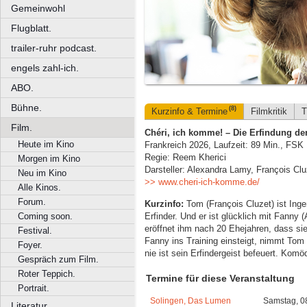
Gemeinwohl
Flugblatt.
trailer-ruhr podcast.
engels zahl-ich.
ABO.
Bühne.
(8)
Kurzinfo & Termine
Filmkritik
T
Film.
Chéri, ich komme! – Die Erfindung de
Heute im Kino
Frankreich 2026, Laufzeit: 89 Min., FSK
Regie: Reem Kherici
Morgen im Kino
Darsteller: Alexandra Lamy, François Clu
Neu im Kino
>> www.cheri-ich-komme.de/
Alle Kinos.
Forum.
Kurzinfo:
Tom (François Cluzet) ist Ingen
Erfinder. Und er ist glücklich mit Fanny
Coming soon.
eröffnet ihm nach 20 Ehejahren, dass s
Festival.
Fanny ins Training einsteigt, nimmt Tom
Foyer.
nie ist sein Erfindergeist befeuert. Komö
Gespräch zum Film.
Roter Teppich.
Termine für diese Veranstaltung
Portrait.
Solingen, Das Lumen
Samstag, 0
Literatur.