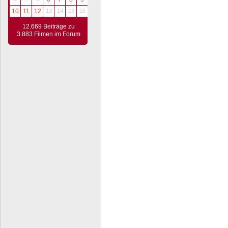
10
11
12
13
14
15
16
12.669 Beiträge zu
3.883 Filmen im Forum