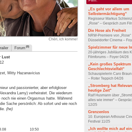
„Es geht vor allem um
Selbstermächtigung“
Regisseur Markus Schleinz
„Rose“ – Gespräch zum Fil
Die Hose als Freiheit
NRW-Premiere von „Rose“
Chéri, ich komme!
Düsseldorfer Cinema – Foy
Spielzimmer für neue I
(0)
railer
Forum
20-jähriges Jubiläum des K
Filmforums – Foyer 04/26
r Lust
 12
„Kein großes Spektrum
Geschlechtsvielfalt“
zet, Mitty Hazanavicius
Schauspielerin Caro Braun
– Roter Teppich 04/26
„Stromberg hat Relevanz
ieur und passionierter, aber erfolgloser
heutige Zeit“
 (Alexandra Lamy) verheiratet. Die wiederum
Ralf Husmann über „Strom
ie noch nie einen Orgasmus hatte. Während
alles wie immer“ – Gesprä
 die Sache persönlich: Ab sofort und wie noch
12/25
die.
(he)
Grenzenlos
10. European Arthouse Ci
Festival 11/25
„Ich wollte mich auf ei
8.08
10:50