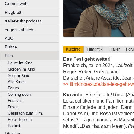
Gemeinwohl
Flugblatt.
trailer-ruhr podcast.
engels zahl-ich.
ABO.
Bühne.
Kurzinfo
Filmkritik
Trailer
For
Film.
Das Fest geht weiter!
Heute im Kino
Frankreich, Italien 2024, Laufzeit
Morgen im Kino
Regie: Robert Guédiguian
Neu im Kino
Darsteller: Ariane Ascaride, Jea
Alle Kinos.
>> filmkinotext.de/das-fest-geht-w
Forum.
Kurzinfo:
Eine für alle! Rosa (Ar
Coming soon.
Lokalpolitikerin und Familienmutt
Festival.
Einsatz für jede und jeden. Dann
Foyer.
Darroussin), und Rosa ist verliebt
Gespräch zum Film.
selbst? Tragikomödie aus Marseil
Roter Teppich.
Mundi“, „Das Haus am Meer“).
(h
Portrait.
Literatur.