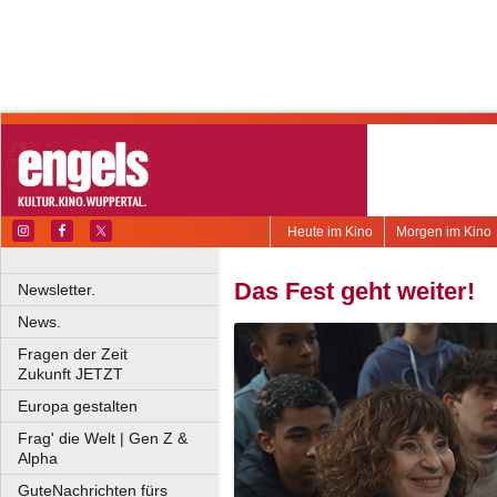
Heute im Kino
Morgen im Kino
Das Fest geht weiter!
Newsletter.
News.
Fragen der Zeit
Zukunft JETZT
Europa gestalten
Frag' die Welt | Gen Z &
Alpha
GuteNachrichten fürs