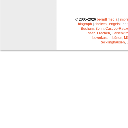
© 2005-2026
berndt media
|
impr
biograph
|
choices
|
engels
und
Bochum
,
Bonn
,
Castrop-Raux
Essen
,
Frechen
,
Gelsenkir
Leverkusen
,
Lünen
,
Mü
Recklinghausen
,