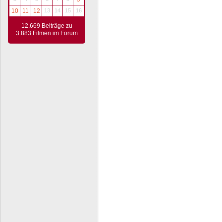
10
11
12
13
14
15
16
12.669 Beiträge zu
3.883 Filmen im Forum