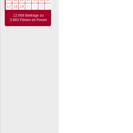
17
18
19
20
21
22
23
12.669 Beiträge zu
3.883 Filmen im Forum