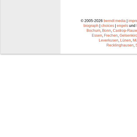
© 2005-2026
berndt media
|
impr
biograph
|
choices
|
engels
und
Bochum
,
Bonn
,
Castrop-Raux
Essen
,
Frechen
,
Gelsenkir
Leverkusen
,
Lünen
,
Mü
Recklinghausen
,