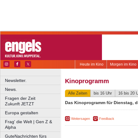
Heute im Kino
Morgen im Kino
Kinoprogramm
Newsletter.
News.
Alle Zeiten
bis 16 Uhr
16 bis 20 
Fragen der Zeit
Das Kinoprogramm für Dienstag, de
Zukunft JETZT
Europa gestalten
Weitersagen
Feedback
Frag' die Welt | Gen Z &
Alpha
GuteNachrichten fürs