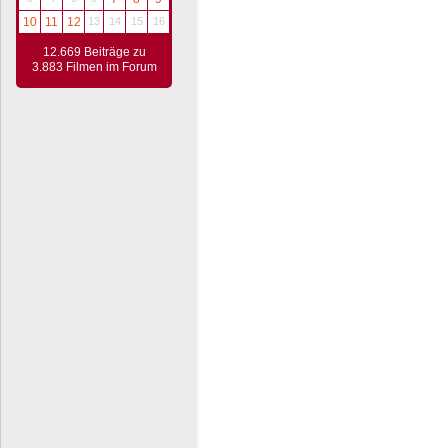
10
11
12
13
14
15
16
12.669 Beiträge zu
3.883 Filmen im Forum