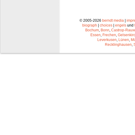
© 2005-2026
berndt media
|
impr
biograph
|
choices
|
engels
und
Bochum
,
Bonn
,
Castrop-Raux
Essen
,
Frechen
,
Gelsenkir
Leverkusen
,
Lünen
,
Mü
Recklinghausen
,