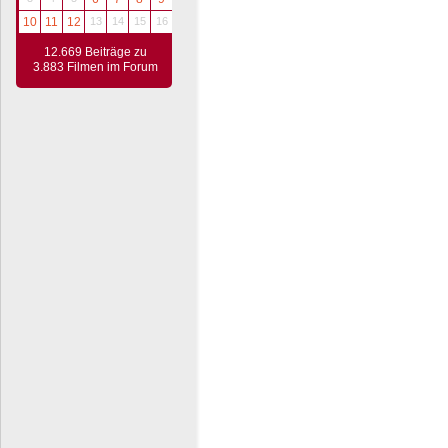
10
11
12
13
14
15
16
12.669 Beiträge zu
3.883 Filmen im Forum