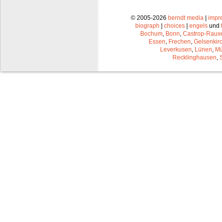
© 2005-2026
berndt media
|
impr
biograph
|
choices
|
engels
und
Bochum
,
Bonn
,
Castrop-Raux
Essen
,
Frechen
,
Gelsenkir
Leverkusen
,
Lünen
,
Mü
Recklinghausen
,