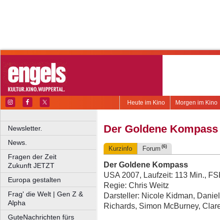
Heute im Kino
Morgen im Kino
Der Goldene Kompass
Newsletter.
News.
(6)
Kurzinfo
Forum
Fragen der Zeit
Der Goldene Kompass
Zukunft JETZT
USA 2007, Laufzeit: 113 Min., F
Europa gestalten
Regie: Chris Weitz
Frag' die Welt | Gen Z &
Darsteller: Nicole Kidman, Daniel
Alpha
Richards, Simon McBurney, Clare
GuteNachrichten fürs