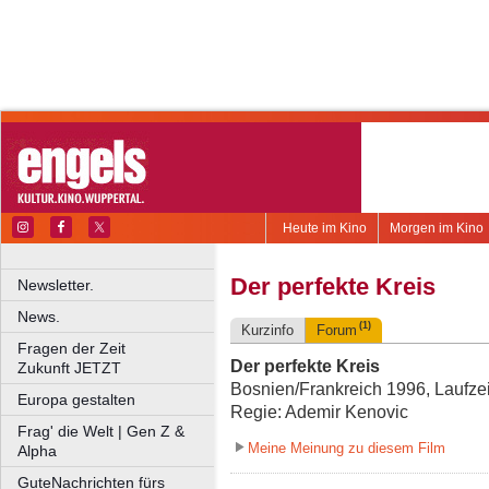
Heute im Kino
Morgen im Kino
Der perfekte Kreis
Newsletter.
News.
(1)
Kurzinfo
Forum
Fragen der Zeit
Der perfekte Kreis
Zukunft JETZT
Bosnien/Frankreich 1996, Laufzei
Europa gestalten
Regie: Ademir Kenovic
Frag' die Welt | Gen Z &
Meine Meinung zu diesem Film
Alpha
GuteNachrichten fürs