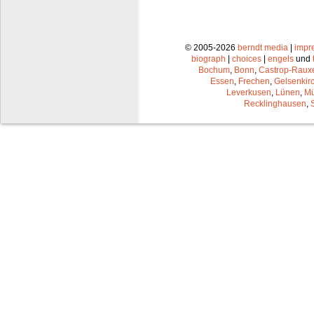
© 2005-2026
berndt media
|
impr
biograph
|
choices
|
engels
und
Bochum
,
Bonn
,
Castrop-Raux
Essen
,
Frechen
,
Gelsenkir
Leverkusen
,
Lünen
,
Mü
Recklinghausen
,