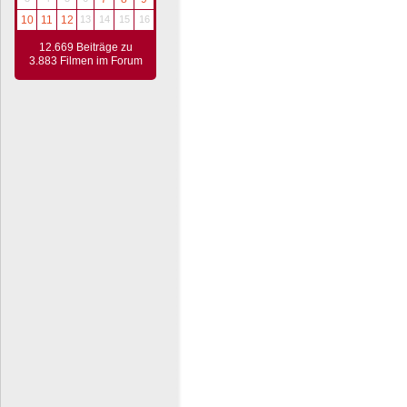
10
11
12
13
14
15
16
12.669 Beiträge zu
3.883 Filmen im Forum