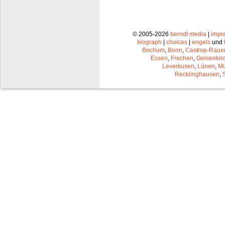
© 2005-2026
berndt media
|
impr
biograph
|
choices
|
engels
und
Bochum
,
Bonn
,
Castrop-Raux
Essen
,
Frechen
,
Gelsenkir
Leverkusen
,
Lünen
,
Mü
Recklinghausen
,