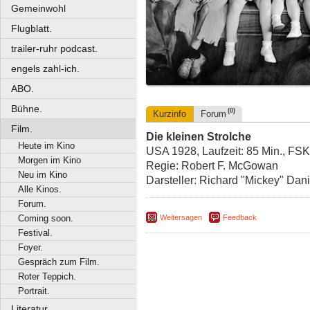
Gemeinwohl
Flugblatt.
trailer-ruhr podcast.
engels zahl-ich.
ABO.
Bühne.
(0)
Kurzinfo
Forum
Film.
Die kleinen Strolche
Heute im Kino
USA 1928, Laufzeit: 85 Min., FSK
Morgen im Kino
Regie: Robert F. McGowan
Neu im Kino
Darsteller: Richard "Mickey" Da
Alle Kinos.
Forum.
Weitersagen
Feedback
Coming soon.
Festival.
Foyer.
Gespräch zum Film.
Roter Teppich.
Portrait.
Literatur.