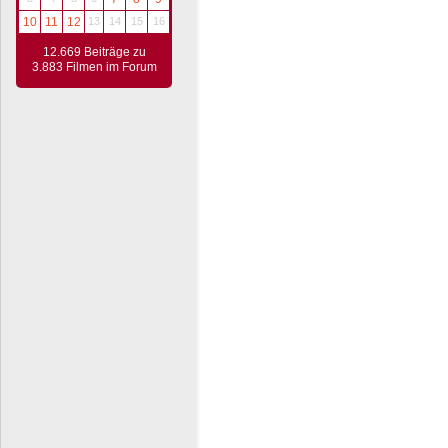
10
11
12
13
14
15
16
12.669 Beiträge zu
3.883 Filmen im Forum