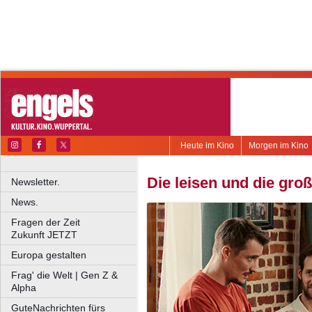
Heute im Kino
Morgen im Kino
Die leisen und die gro
Newsletter.
News.
Fragen der Zeit
Zukunft JETZT
Europa gestalten
Frag' die Welt | Gen Z &
Alpha
GuteNachrichten fürs