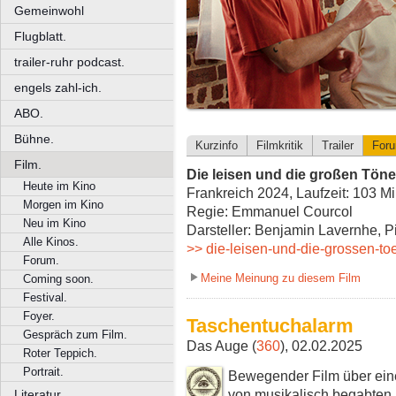
Gemeinwohl
Flugblatt.
trailer-ruhr podcast.
engels zahl-ich.
ABO.
Bühne.
Kurzinfo
Filmkritik
Trailer
For
Film.
Die leisen und die großen Töne
Heute im Kino
Frankreich 2024, Laufzeit: 103 M
Morgen im Kino
Regie: Emmanuel Courcol
Neu im Kino
Darsteller: Benjamin Lavernhe, Pi
Alle Kinos.
>> die-leisen-und-die-grossen-to
Forum.
Meine Meinung zu diesem Film
Coming soon.
Festival.
Foyer.
Taschentuchalarm
Gespräch zum Film.
Das Auge (
360
), 02.02.2025
Roter Teppich.
Portrait.
Bewegender Film über ei
von musikalisch begabten B
Literatur.