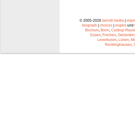
© 2005-2026
berndt media
|
impr
biograph
|
choices
|
engels
und
Bochum
,
Bonn
,
Castrop-Raux
Essen
,
Frechen
,
Gelsenkir
Leverkusen
,
Lünen
,
Mü
Recklinghausen
,