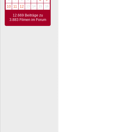
10
11
12
13
14
15
16
12.669 Beiträge zu
3.883 Filmen im Forum