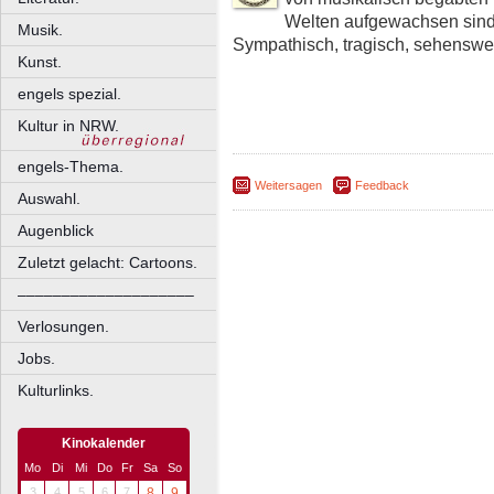
Welten aufgewachsen sind
Musik.
Sympathisch, tragisch, sehenswer
Kunst.
engels spezial.
Kultur in NRW.
engels-Thema.
Weitersagen
Feedback
Auswahl.
Augenblick
Zuletzt gelacht: Cartoons.
––––––––––––––––––––
Verlosungen.
Jobs.
Kulturlinks.
Kinokalender
Mo
Di
Mi
Do
Fr
Sa
So
3
4
5
6
7
8
9