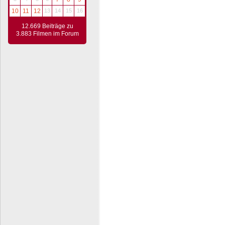
10
11
12
13
14
15
16
12.669 Beiträge zu
3.883 Filmen im Forum