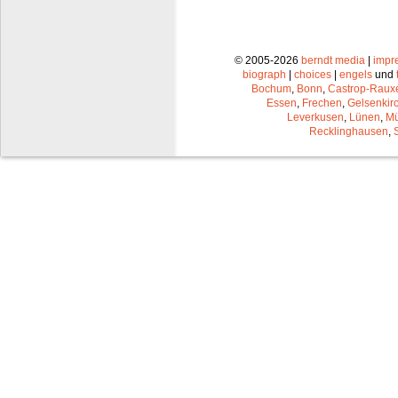
© 2005-2026
berndt media
|
impr
biograph
|
choices
|
engels
und
Bochum
,
Bonn
,
Castrop-Raux
Essen
,
Frechen
,
Gelsenkir
Leverkusen
,
Lünen
,
Mü
Recklinghausen
,