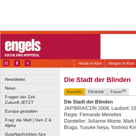
Heute im Kino
Morgen im Kino
Die Stadt der Blinden
Newsletter.
News.
(1)
Kurzinfo
Filmkritik
Forum
Fragen der Zeit
Die Stadt der Blinden
Zukunft JETZT
JAP/BRA/CDN 2008, Laufzeit: 10
Europa gestalten
Regie: Fernando Meirelles
Frag' die Welt | Gen Z &
Darsteller: Julianne Moore, Mark 
Alpha
Braga, Yusuke Iseya, Yoshino Ki
GuteNachrichten fürs