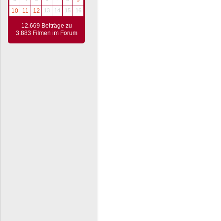
10
11
12
13
14
15
16
12.669 Beiträge zu
3.883 Filmen im Forum