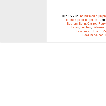
© 2005-2026
berndt media
|
impr
biograph
|
choices
|
engels
und
Bochum
,
Bonn
,
Castrop-Raux
Essen
,
Frechen
,
Gelsenkir
Leverkusen
,
Lünen
,
Mü
Recklinghausen
,