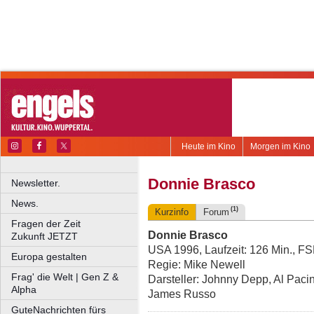
Heute im Kino
Morgen im Kino
Donnie Brasco
Newsletter.
News.
(1)
Kurzinfo
Forum
Fragen der Zeit
Donnie Brasco
Zukunft JETZT
USA 1996, Laufzeit: 126 Min., F
Europa gestalten
Regie: Mike Newell
Frag' die Welt | Gen Z &
Darsteller: Johnny Depp, Al Paci
Alpha
James Russo
GuteNachrichten fürs