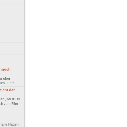
ennoch
er über
pich 09/25
nicht der
er „Der Kuss
ch zum Film
thalle Hagen