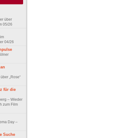
er über
m 05/26
 im
er 04/26
mpulse
ölner
 an
 über „Rose“
 für die
berg – Wieder
ch zum Film
nema Day –
ne Suche