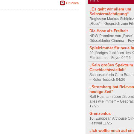
Drucken
„Es geht vor allem um
Selbstermächtigung“
Regisseur Markus Schleinz
„Rose“ – Gespräch zum Fil
Die Hose als Freiheit
NRW-Premiere von „Rose“
Düsseldorfer Cinema – Foy
Spielzimmer für neue I
20-jähriges Jubiläum des K
Filmforums – Foyer 04/26
„Kein großes Spektrum
Geschlechtsvielfalt“
Schauspielerin Caro Braun
– Roter Teppich 04/26
„Stromberg hat Relevanz
heutige Zeit“
Ralf Husmann über „Strom
alles wie immer“ – Gesprä
12/25
Grenzenlos
10. European Arthouse Ci
Festival 11/25
„Ich wollte mich auf ei