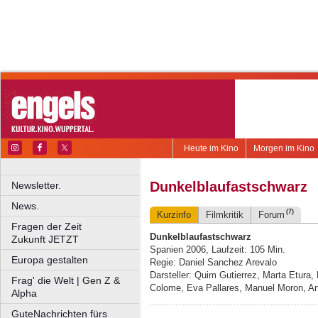
Heute im Kino
Morgen im Kino
Dunkelblaufastschwarz
Newsletter.
News.
(7)
Kurzinfo
Filmkritik
Forum
Fragen der Zeit
Dunkelblaufastschwarz
Zukunft JETZT
Spanien 2006, Laufzeit: 105 Min.
Europa gestalten
Regie: Daniel Sanchez Arevalo
Darsteller: Quim Gutierrez, Marta Etura, 
Frag' die Welt | Gen Z &
Colome, Eva Pallares, Manuel Moron, A
Alpha
GuteNachrichten fürs