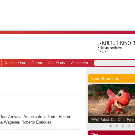
Neu im Kino
Forum
Alle Kinos
Anmelden
Neue Kinofilme
Raul Arevalo, Antonio de la Torre, Hector
PAW Patrol: Der Dino-Film
na Wagener, Roberto Enriquez
Film.