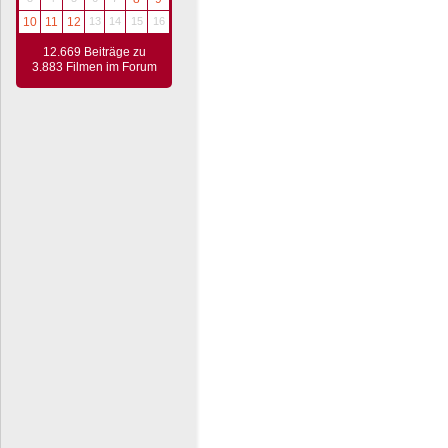
10
11
12
13
14
15
16
12.669 Beiträge zu
3.883 Filmen im Forum