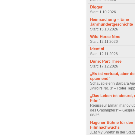
Digger
Start: 1.10.2026
Heimsuchung – Eine
Jahrhundertgeschichte
Start: 15.10.2026
Wild Horse Nine
Start: 12.11.2026
Identitti
Start: 12.11.2026
Dune: Part Three
Start: 17.12.2026
„Es ist vertraut, aber d
spannend“
Schauspielerin Barbara Au
„Miroirs No. 3“ – Roter Tep
„Das Leben ist absurd, 
Film“
Regisseur Elmar Imanov üb
des Grashüpfers“ – Gesprä
08/25
Hagener Bühne für den
Filmnachwuchs
„Eat My Shorts“ in der Stad