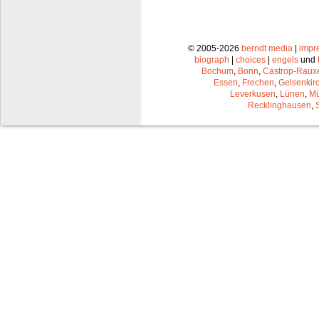
© 2005-2026
berndt media
|
impr
biograph
|
choices
|
engels
und
Bochum
,
Bonn
,
Castrop-Raux
Essen
,
Frechen
,
Gelsenkir
Leverkusen
,
Lünen
,
Mü
Recklinghausen
,