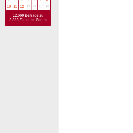
10
11
12
13
14
15
16
12.669 Beiträge zu
3.883 Filmen im Forum