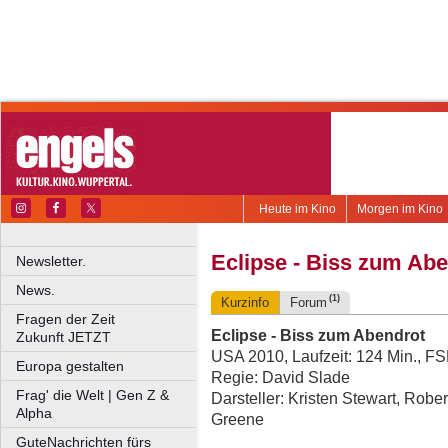
Heute im Kino
Morgen im Kino
Eclipse - Biss zum Ab
Newsletter.
News.
(1)
Kurzinfo
Forum
Fragen der Zeit
Eclipse - Biss zum Abendrot
Zukunft JETZT
USA 2010, Laufzeit: 124 Min., F
Europa gestalten
Regie: David Slade
Frag' die Welt | Gen Z &
Darsteller: Kristen Stewart, Rober
Alpha
Greene
GuteNachrichten fürs