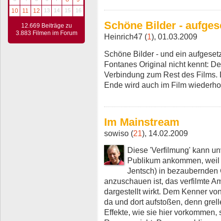
10
11
12
13
14
15
16
Schöne Bilder - aufges
12.669 Beiträge zu
3.883 Filmen im Forum
Heinrich47 (
1
), 01.03.2009
Schöne Bilder - und ein aufgese
Fontanes Original nicht kennt: De
Verbindung zum Rest des Films.
Ende wird auch im Film wiederholt
Im Mainstream
sowiso (
21
), 14.02.2009
Diese 'Verfilmung' kann 
Publikum ankommen, weil al
Jentsch) in bezaubernden
anzuschauen ist, das verfilmte Am
dargestellt wirkt. Dem Kenner vo
da und dort aufstoßen, denn gre
Effekte, wie sie hier vorkommen,