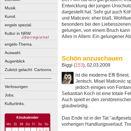
Entwicklung der jungen Unschuld
Musik.
dargestellt hat. Sehr gut auch Kö
Kunst.
und Maticevic eher blaß. Wohltu
besonders bei den Liebesszenen.
engels spezial.
gelungen, von einem Bruch kann 
Kultur in NRW.
Alles in Allem: Ein gelungener A
engels-Thema.
Auswahl.
Schön anzuschauen
Augenblick
Biggi (
153
), 02.03.2009
Zuletzt gelacht: Cartoons.
ist die moderne Effi Briest,
––––––––––––––––––––
Jentsch. Misel Maticevic sp
Verlosungen.
jedoch einiges von Fonta
Sebastian Koch ist eine totale Feh
Jobs.
Auch spielt er den zerstörerisch
Kulturlinks.
glaubwürdig.
Das Ende ist in der Tat "aufgeset
Kinokalender
vorherigen Handlungsverlauf. Tr
Mo
Di
Mi
Do
Fr
Sa
So
3
4
5
6
7
8
9