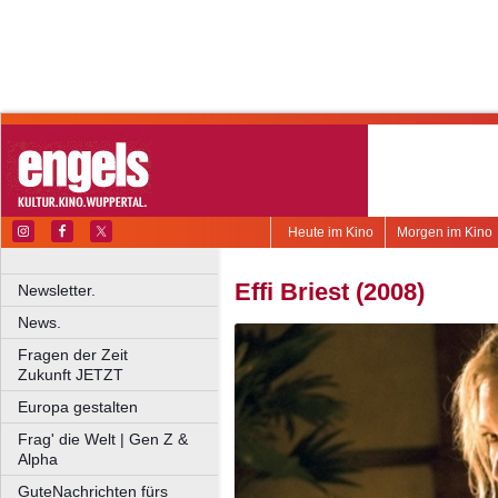
Heute im Kino
Morgen im Kino
Effi Briest (2008)
Newsletter.
News.
Fragen der Zeit
Zukunft JETZT
Europa gestalten
Frag' die Welt | Gen Z &
Alpha
GuteNachrichten fürs