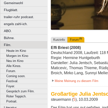
Gemeinwohl
Flugblatt.
trailer-ruhr podcast.
engels zahl-ich.
ABO.
Bühne.
(5)
Kurzinfo
Forum
Film.
Effi Briest (2008)
Heute im Kino
Deutschland 2008, Laufzeit: 118 
Morgen im Kino
Regie: Hermine Huntgeburth
Neu im Kino
Darsteller: Julia Jentsch, Sebast
Alle Kinos.
Maticevic, Thomas Thieme, Rüdige
Forum.
Broich, Mirko Lang, Sunnyi Melle
Coming soon.
Meine Meinung zu diesem Film
Festival.
Foyer.
Gespräch zum Film.
Großartige Julia Jents
Roter Teppich.
steuermann (
5
), 10.03.2009
Portrait.
Der Film hat uns gut gefallen, in
Literatur.