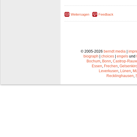
Weitersagen
Feedback
© 2005-2026
berndt media
|
impr
biograph
|
choices
|
engels
und
Bochum
,
Bonn
,
Castrop-Raux
Essen
,
Frechen
,
Gelsenkir
Leverkusen
,
Lünen
,
Mü
Recklinghausen
,