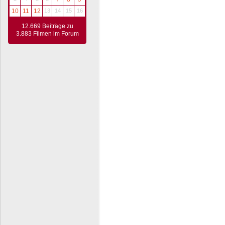
10
11
12
13
14
15
16
12.669 Beiträge zu
3.883 Filmen im Forum