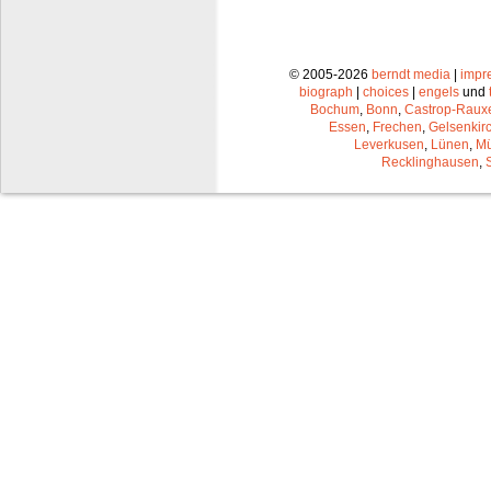
© 2005-2026
berndt media
|
impr
biograph
|
choices
|
engels
und
Bochum
,
Bonn
,
Castrop-Raux
Essen
,
Frechen
,
Gelsenkir
Leverkusen
,
Lünen
,
Mü
Recklinghausen
,