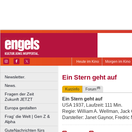
Heute im Kino
Morgen im Kino
Ein Stern geht auf
Newsletter.
News.
(0)
Kurzinfo
Forum
Fragen der Zeit
Ein Stern geht auf
Zukunft JETZT
USA 1937, Laufzeit: 111 Min.
Europa gestalten
Regie: William A. Wellman, Jac
Frag' die Welt | Gen Z &
Darsteller: Janet Gaynor, Fredri
Alpha
GuteNachrichten fürs