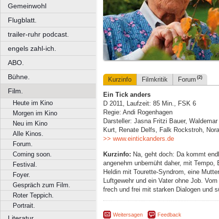
Gemeinwohl
Flugblatt.
trailer-ruhr podcast.
engels zahl-ich.
ABO.
Bühne.
(2)
Kurzinfo
Filmkritik
Forum
Film.
Ein Tick anders
Heute im Kino
D 2011, Laufzeit: 85 Min., FSK 6
Regie: Andi Rogenhagen
Morgen im Kino
Darsteller: Jasna Fritzi Bauer, Waldemar
Neu im Kino
Kurt, Renate Delfs, Falk Rockstroh, Nora
Alle Kinos.
>> www.eintickanders.de
Forum.
Kurzinfo:
Na, geht doch: Da kommt endl
Coming soon.
angenehm unbemüht daher, mit Tempo, Es
Festival.
Heldin mit Tourette-Syndrom, eine Mutt
Foyer.
Luftgewehr und ein Vater ohne Job. Vom 
Gespräch zum Film.
frech und frei mit starken Dialogen und s
Roter Teppich.
Portrait.
Weitersagen
Feedback
Literatur.