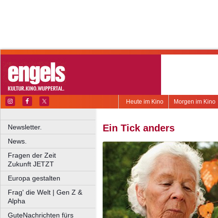
Heute im Kino
Morgen im Kino
Ein Tick anders
Newsletter.
News.
Fragen der Zeit
Zukunft JETZT
Europa gestalten
Frag' die Welt | Gen Z &
Alpha
GuteNachrichten fürs