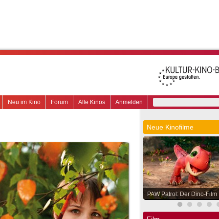
Neu im Kino
Forum
Alle Kinos
Anmelden
Neue Kinofilme
PAW Patrol: Der Dino-Film
Film.