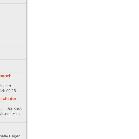
ennoch
er über
pich 09/25
nicht der
er „Der Kuss
ch zum Film
thalle Hagen