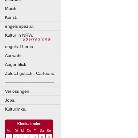
Musik.
Kunst.
engels spezial.
Kultur in NRW.
engels-Thema.
Auswahl.
Augenblick
Zuletzt gelacht: Cartoons.
––––––––––––––––––––
Verlosungen.
Jobs.
Kulturlinks.
Kinokalender
Mo
Di
Mi
Do
Fr
Sa
So
3
4
5
6
7
8
9