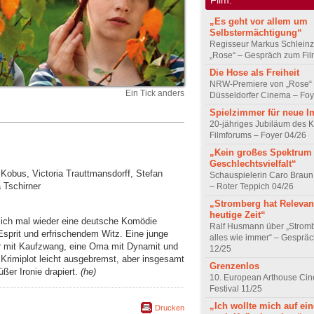
„Es geht vor allem um
Selbstermächtigung“
Regisseur Markus Schleinz
„Rose“ – Gespräch zum Fil
Die Hose als Freiheit
NRW-Premiere von „Rose“
Ein Tick anders
Düsseldorfer Cinema – Foy
Spielzimmer für neue I
20-jähriges Jubiläum des K
Filmforums – Foyer 04/26
„Kein großes Spektrum
Geschlechtsvielfalt“
 Kobus, Victoria Trauttmansdorff, Stefan
Schauspielerin Caro Braun
 Tschirner
– Roter Teppich 04/26
„Stromberg hat Relevanz
heutige Zeit“
ich mal wieder eine deutsche Komödie
Ralf Husmann über „Strom
prit und erfrischendem Witz. Eine junge
alles wie immer“ – Gesprä
er mit Kaufzwang, eine Oma mit Dynamit und
12/25
Krimiplot leicht ausgebremst, aber insgesamt
Grenzenlos
üßer Ironie drapiert.
(he)
10. European Arthouse Ci
Festival 11/25
„Ich wollte mich auf ei
Drucken