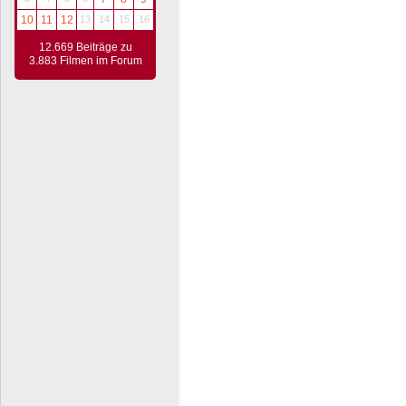
10
11
12
13
14
15
16
12.669 Beiträge zu
3.883 Filmen im Forum