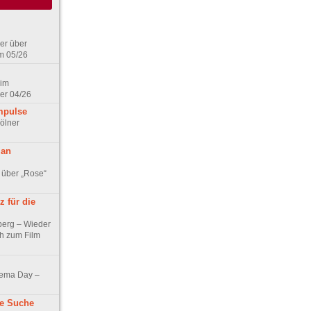
er über
m 05/26
 im
er 04/26
mpulse
ölner
 an
 über „Rose“
 für die
berg – Wieder
ch zum Film
nema Day –
ne Suche