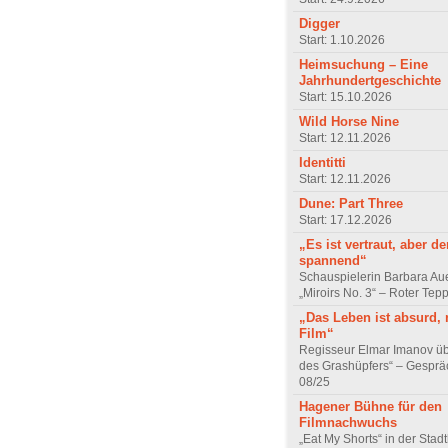
Digger
Start: 1.10.2026
Heimsuchung – Eine
Jahrhundertgeschichte
Start: 15.10.2026
Wild Horse Nine
Start: 12.11.2026
Identitti
Start: 12.11.2026
Dune: Part Three
Start: 17.12.2026
„Es ist vertraut, aber d
spannend“
Schauspielerin Barbara Au
„Miroirs No. 3“ – Roter Tep
„Das Leben ist absurd, 
Film“
Regisseur Elmar Imanov üb
des Grashüpfers“ – Gesprä
08/25
Hagener Bühne für den
Filmnachwuchs
„Eat My Shorts“ in der Stad