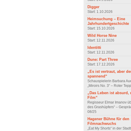
Digger
Start: 1.10.2026
Heimsuchung – Eine
Jahrhundertgeschichte
Start: 15.10.2026
Wild Horse Nine
Start: 12.11.2026
Identitti
Start: 12.11.2026
Dune: Part Three
Start: 17.12.2026
„Es ist vertraut, aber d
spannend“
Schauspielerin Barbara Au
„Miroirs No. 3“ – Roter Tep
„Das Leben ist absurd, 
Film“
Regisseur Elmar Imanov üb
des Grashüpfers“ – Gesprä
08/25
Hagener Bühne für den
Filmnachwuchs
„Eat My Shorts“ in der Stad