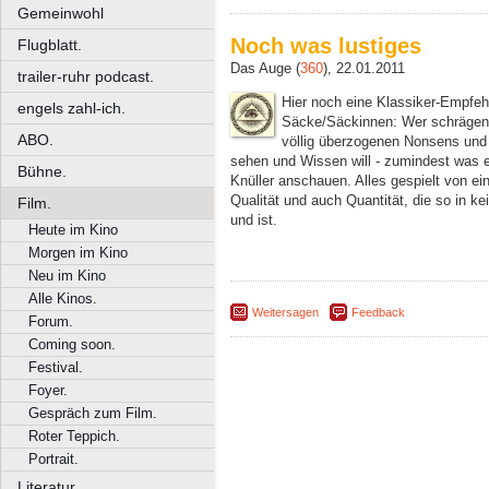
Gemeinwohl
Noch was lustiges
Flugblatt.
Das Auge (
360
), 22.01.2011
trailer-ruhr podcast.
Hier noch eine Klassiker-Empfehl
engels zahl-ich.
Säcke/Säckinnen: Wer schrägen 
ABO.
völlig überzogenen Nonsens und 
sehen und Wissen will - zumindest was er
Bühne.
Knüller anschauen. Alles gespielt von ei
Qualität und auch Quantität, die so in ke
Film.
und ist.
Heute im Kino
Morgen im Kino
Neu im Kino
Alle Kinos.
Weitersagen
Feedback
Forum.
Coming soon.
Festival.
Foyer.
Gespräch zum Film.
Roter Teppich.
Portrait.
Literatur.