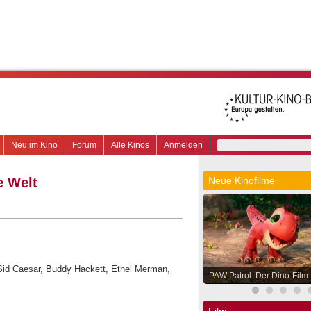
Neu im Kino
Forum
Alle Kinos
Anmelden
e Welt
Neue Kinofilme
, Sid Caesar, Buddy Hackett, Ethel Merman,
PAW Patrol: Der Dino-Film
Film.