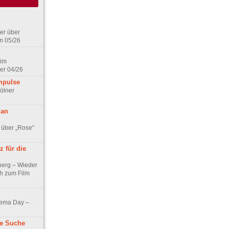
er über
m 05/26
 im
er 04/26
mpulse
ölner
 an
 über „Rose“
 für die
berg – Wieder
ch zum Film
nema Day –
ne Suche