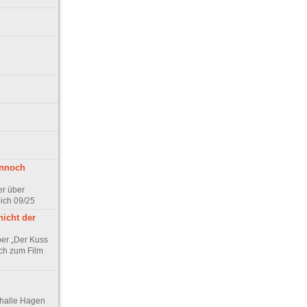
ennoch
er über
pich 09/25
nicht der
er „Der Kuss
ch zum Film
thalle Hagen