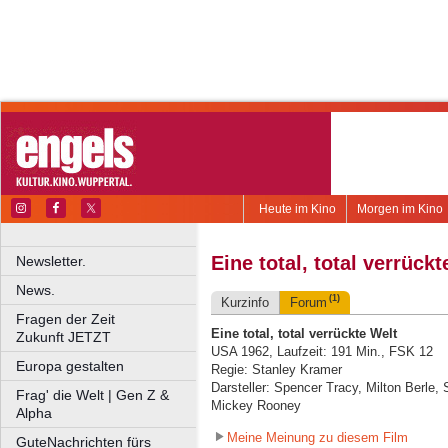
Heute im Kino
Morgen im Kino
Eine total, total verrückt
Newsletter.
News.
(1)
Kurzinfo
Forum
Fragen der Zeit
Eine total, total verrückte Welt
Zukunft JETZT
USA 1962, Laufzeit: 191 Min., FSK 12
Europa gestalten
Regie: Stanley Kramer
Darsteller: Spencer Tracy, Milton Berle
Frag' die Welt | Gen Z &
Mickey Rooney
Alpha
Meine Meinung zu diesem Film
GuteNachrichten fürs