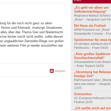
„Es geht vor allem um
Selbstermächtigung“
Regisseur Markus Schleinz
„Rose“ – Gespräch zum Fil
ung für die noch nicht ganz so alten
Die Hose als Freiheit
Humor und Klamauk, irrwitzige Situationen,
NRW-Premiere von „Rose“
alles über das Thema Gier und Niedertracht
Düsseldorfer Cinema – Foy
/sie bisher nocht nicht wußte, sollte diesen
Spielzimmer für neue I
ner unglaublichen Darsteller-Riege von großer
20-jähriges Jubiläum des K
inem weiteren Film je wieder anzutreffen war
Filmforums – Foyer 04/26
„Kein großes Spektrum
Geschlechtsvielfalt“
Schauspielerin Caro Braun
– Roter Teppich 04/26
Drucken
„Stromberg hat Relevanz
heutige Zeit“
Ralf Husmann über „Strom
alles wie immer“ – Gesprä
12/25
Grenzenlos
10. European Arthouse Ci
Festival 11/25
„Ich wollte mich auf ei