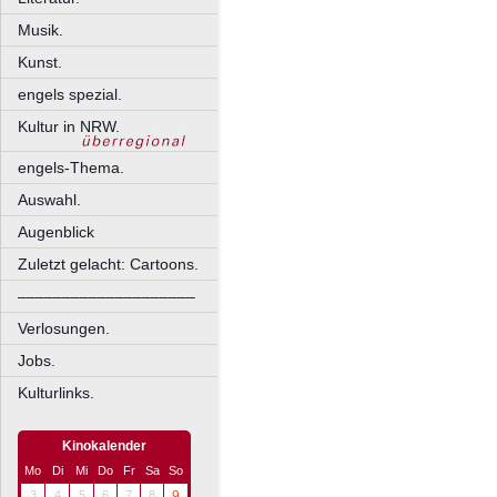
Musik.
Kunst.
engels spezial.
Kultur in NRW.
engels-Thema.
Auswahl.
Augenblick
Zuletzt gelacht: Cartoons.
––––––––––––––––––––
Verlosungen.
Jobs.
Kulturlinks.
Kinokalender
Mo
Di
Mi
Do
Fr
Sa
So
3
4
5
6
7
8
9