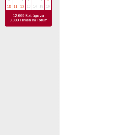
10
11
12
13
14
15
16
12.669 Beiträge zu
3.883 Filmen im Forum