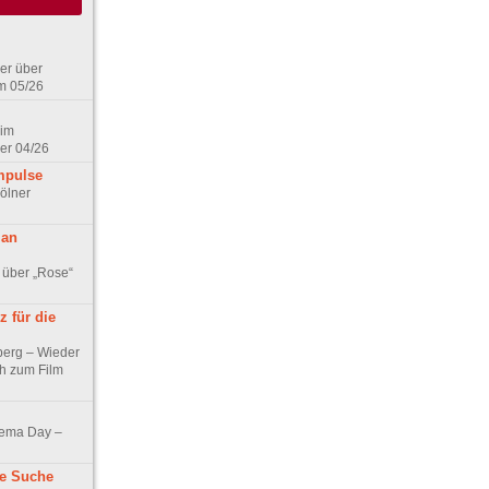
er über
m 05/26
 im
er 04/26
mpulse
ölner
 an
 über „Rose“
 für die
berg – Wieder
ch zum Film
nema Day –
ne Suche