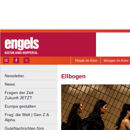
Heute im Kino
Morgen im Kino
Ellbogen
Newsletter.
News.
Fragen der Zeit
Zukunft JETZT
Europa gestalten
Frag' die Welt | Gen Z &
Alpha
GuteNachrichten fürs