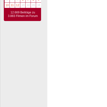
10
11
12
13
14
15
16
12.669 Beiträge zu
3.883 Filmen im Forum