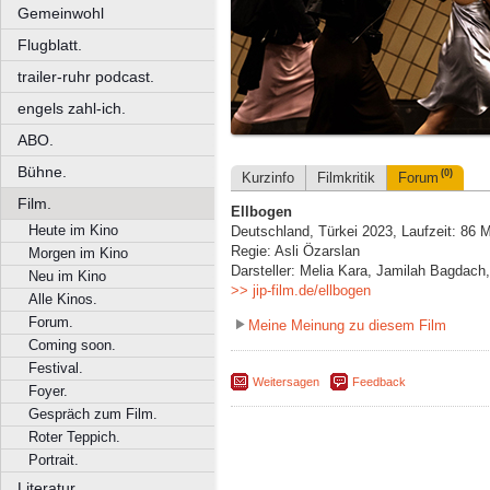
Gemeinwohl
Flugblatt.
trailer-ruhr podcast.
engels zahl-ich.
ABO.
Bühne.
(0)
Kurzinfo
Filmkritik
Forum
Film.
Ellbogen
Heute im Kino
Deutschland, Türkei 2023, Laufzeit: 86 
Regie: Asli Özarslan
Morgen im Kino
Darsteller: Melia Kara, Jamilah Bagdach
Neu im Kino
>> jip-film.de/ellbogen
Alle Kinos.
Forum.
Meine Meinung zu diesem Film
Coming soon.
Festival.
Weitersagen
Feedback
Foyer.
Gespräch zum Film.
Roter Teppich.
Portrait.
Literatur.