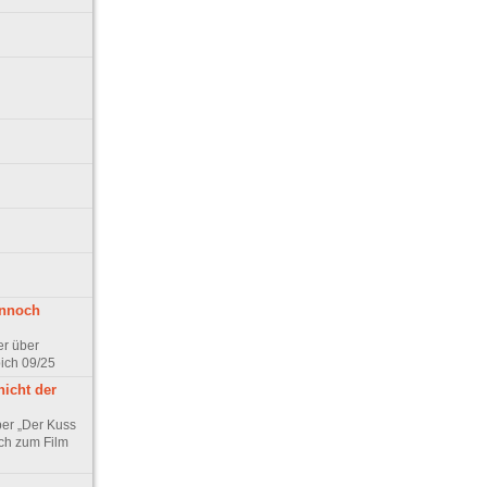
ennoch
er über
pich 09/25
nicht der
er „Der Kuss
ch zum Film