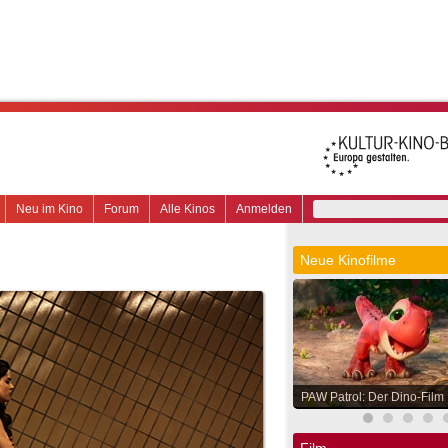
Neu im Kino
Forum
Alle Kinos
Anmelden
Neue Kinofilme
PAW Patrol: Der Dino-Film
Film.