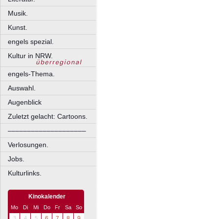
Musik.
Kunst.
engels spezial.
Kultur in NRW.
engels-Thema.
Auswahl.
Augenblick
Zuletzt gelacht: Cartoons.
––––––––––––––––––––
Verlosungen.
Jobs.
Kulturlinks.
Kinokalender
Mo
Di
Mi
Do
Fr
Sa
So
3
4
5
6
7
8
9