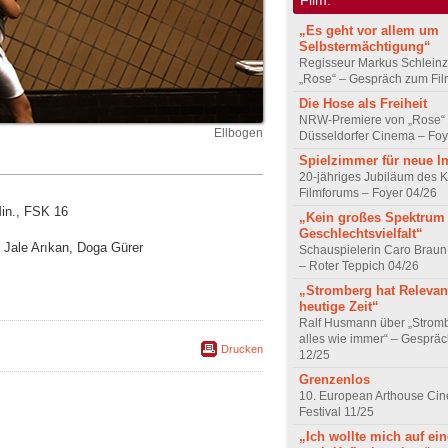
„Es geht vor allem um
Selbstermächtigung“
Regisseur Markus Schleinz
„Rose“ – Gespräch zum Fil
Die Hose als Freiheit
NRW-Premiere von „Rose“
Ellbogen
Düsseldorfer Cinema – Foy
Spielzimmer für neue I
20-jähriges Jubiläum des K
Filmforums – Foyer 04/26
Min., FSK 16
„Kein großes Spektrum
Geschlechtsvielfalt“
, Jale Arıkan, Doga Gürer
Schauspielerin Caro Braun
– Roter Teppich 04/26
„Stromberg hat Relevanz
heutige Zeit“
Ralf Husmann über „Strom
alles wie immer“ – Gesprä
Drucken
12/25
Grenzenlos
10. European Arthouse Ci
Festival 11/25
„Ich wollte mich auf ei